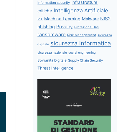
infrastrutture
information security
.
Intelligenza Artificiale
critiche
NIS2
Machine Learning
Malware
IoT
Privacy
phishing
Protezione Dati
ransomware
Risk Management
sicurezza
sicurezza informatica
digitale
sicurezza nazionale
social engineering
Sovranità Digitale
Supply Chain Security
Threat Intelligence