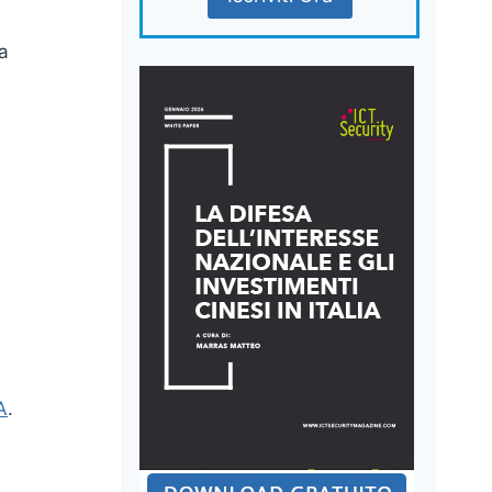
a
A
.