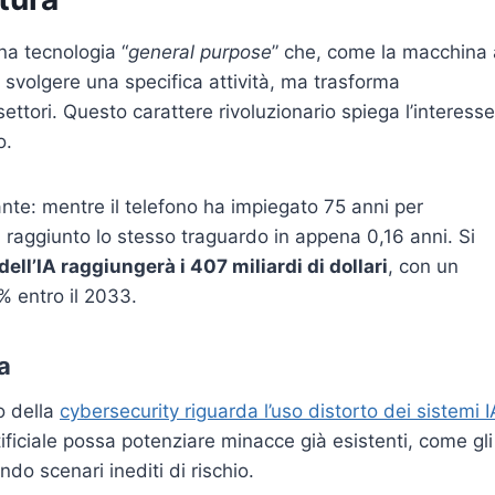
una tecnologia “
general purpose
” che, come la macchina 
 a svolgere una specifica attività, ma trasforma
ettori. Questo carattere rivoluzionario spiega l’interesse
o.
ante: mentre il telefono ha impiegato 75 anni per
 raggiunto lo stesso traguardo in appena 0,16 anni. Si
ell’IA raggiungerà i 407 miliardi di dollari
, con un
% entro il 2033.
a
o della
cybersecurity riguarda l’uso distorto dei sistemi I
ificiale possa potenziare minacce già esistenti, come gli
ndo scenari inediti di rischio.