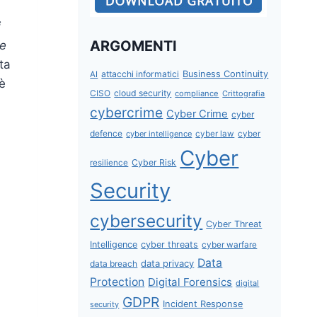
i
ARGOMENTI
 e
ta
attacchi informatici
Business Continuity
AI
è
CISO
cloud security
compliance
Crittografia
cybercrime
Cyber Crime
cyber
defence
cyber intelligence
cyber law
cyber
Cyber
Cyber Risk
resilience
Security
cybersecurity
Cyber Threat
Intelligence
cyber threats
cyber warfare
Data
data privacy
data breach
Protection
Digital Forensics
digital
GDPR
Incident Response
security