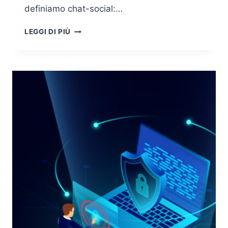
definiamo chat-social:…
GIOVANI
LEGGI DI PIÙ
E
WHATSAPP:
COME
INTRODURRE
UNA
CHAT
NEL
PROCESSO