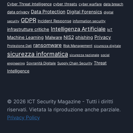
Cyber Threat Intelligence
cyber threats
data breach
cyber warfare
Data Protection
Digital Forensics
data privacy
digital
GDPR
Incident Response
security
information security
Intelligenza Artificiale
infrastrutture critiche
IoT
NIS2
Privacy
Machine Learning
Malware
phishing
ransomware
Protezione Dati
Risk Management
sicurezza digitale
sicurezza informatica
sicurezza nazionale
social
Threat
Sovranità Digitale
Supply Chain Security
engineering
Intelligence
© 2026 ICT Security Magazine - Tutti i diritti
riservati. Vietata la riproduzione anche parziale.
Privacy Policy