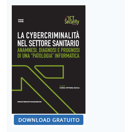
DEL
GARANTE
EUROPEO
DELLA
PROTEZIONE
DATI
–
PARTE
II