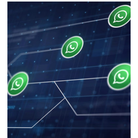
SISTEMI
“ICT
SECURITY
NEL
POST
INDUSTRY
4.0”
–
26
FEBBRAIO
2020