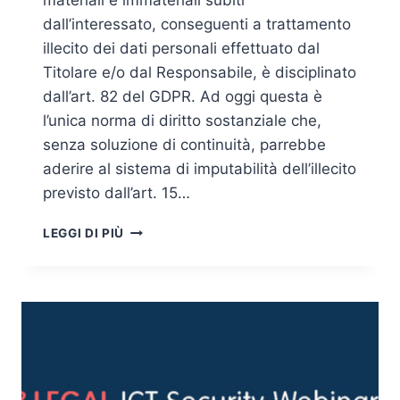
materiali e immateriali subiti
dall’interessato, conseguenti a trattamento
illecito dei dati personali effettuato dal
Titolare e/o dal Responsabile, è disciplinato
dall’art. 82 del GDPR. Ad oggi questa è
l’unica norma di diritto sostanziale che,
senza soluzione di continuità, parrebbe
aderire al sistema di imputabilità dell’illecito
previsto dall’art. 15…
RISARCIMENTO
LEGGI DI PIÙ
DANNI
SECONDO
IL
GDPR:
TRIBUNALE
AUSTRIACO
LIQUIDA
IL
DANNO