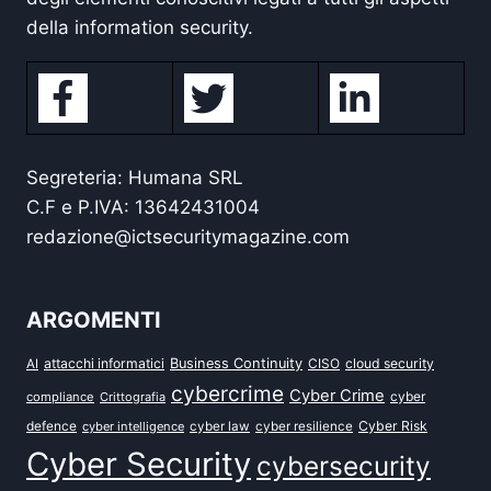
della information security.
Segreteria: Humana SRL
C.F e P.IVA: 13642431004
redazione@ictsecuritymagazine.com
ARGOMENTI
attacchi informatici
Business Continuity
CISO
cloud security
AI
cybercrime
Cyber Crime
cyber
compliance
Crittografia
defence
Cyber Risk
cyber intelligence
cyber law
cyber resilience
Cyber Security
cybersecurity