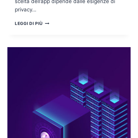
scelta dell’app dipende dalle esigenze di
privacy…
MESSAGGISTICA
LEGGI DI PIÙ
ISTANTANEA:
QUANTO
È
SICURA?