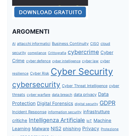
ARGOMENTI
attacchi informatici
Business Continuity
CISO
cloud
AI
cybercrime
Cyber
security
compliance
Crittografia
Crime
cyber defence
cyber intelligence
cyber law
cyber
Cyber Security
Cyber Risk
resilience
cybersecurity
Cyber Threat Intelligence
cyber
Data
data privacy
threats
data breach
cyber warfare
GDPR
Protection
Digital Forensics
digital security
infrastrutture
Incident Response
information security
Intelligenza Artificiale
critiche
Machine
IoT
NIS2
Privacy
Learning
Malware
phishing
Protezione