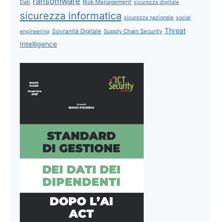
ransomware
Dati
Risk Management
sicurezza digitale
sicurezza informatica
sicurezza nazionale
social
Threat
Sovranità Digitale
Supply Chain Security
engineering
Intelligence