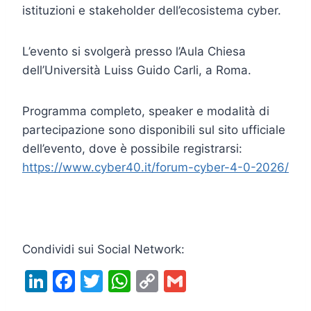
istituzioni e stakeholder dell’ecosistema cyber.
L’evento si svolgerà presso l’Aula Chiesa
dell’Università Luiss Guido Carli, a Roma.
Programma completo, speaker e modalità di
partecipazione sono disponibili sul sito ufficiale
dell’evento, dove è possibile registrarsi:
https://www.cyber40.it/forum-cyber-4-0-2026/
Condividi sui Social Network:
Li
F
T
W
C
G
n
a
w
h
o
m