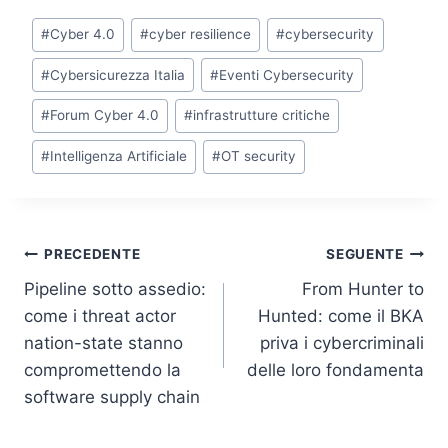
k
c
itt
at
p
ai
Tag
#
Cyber 4.0
#
cyber resilience
#
cybersecurity
e
e
er
s
y
l
articolo:
dI
b
A
Li
#
Cybersicurezza Italia
#
Eventi Cybersecurity
n
o
p
n
#
Forum Cyber 4.0
#
infrastrutture critiche
o
p
k
#
Intelligenza Artificiale
#
OT security
k
Navigazione
PRECEDENTE
SEGUENTE
Pipeline sotto assedio:
From Hunter to
articoli
come i threat actor
Hunted: come il BKA
nation-state stanno
priva i cybercriminali
compromettendo la
delle loro fondamenta
software supply chain