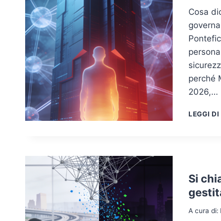
Cosa dic
governan
Pontefic
persona 
sicurezz
perché 
2026,…
LEGGI DI
Si ch
gestit
A cura di: