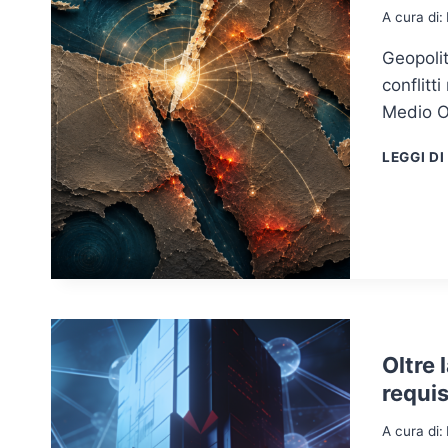
A cura di:
Geopolit
conflitt
Medio O
LEGGI DI
Oltre 
requis
A cura di: