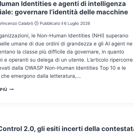
PERCHÉ
man Identities e agenti di intelligenza
IL
ciale: governare l’identità delle macchine
BACKUP
NON
Vincenzo Calabrò
Pubblicato il
6 Luglio 2026
È
PIÙ
ganizzazioni, le Non-Human Identities (NHI) superano
L’UNICA
elle umane di due ordini di grandezza e gli AI agent ne
CONTROMISURA
ntano la classe più difficile da governare, in quanto
 e operanti su delega di un utente. L’articolo ripercorre 
ilevati dalla OWASP Non-Human Identities Top 10 e le
 che emergono dalla letteratura,…
NON-
 PIÙ
HUMAN
IDENTITIES
E
AGENTI
DI
INTELLIGENZA
ontrol 2.0, gli esiti incerti della contestat
ARTIFICIALE: