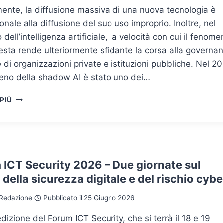
NELL’ERA
ente, la diffusione massiva di una nuova tecnologia è
DEGLI
onale alla diffusione del suo uso improprio. Inoltre, nel
AGENTI
AI
 dell’intelligenza artificiale, la velocità con cui il fenom
esta rende ulteriormente sfidante la corsa alla governa
 di organizzazioni private e istituzioni pubbliche. Nel 2
meno della shadow AI è stato uno dei…
SI
 PIÙ
CHIAMA
“SHADOW
AI”
SOLO
QUANDO
NON
 ICT Security 2026 – Due giornate sul
VIENE
 della sicurezza digitale e del rischio cybe
GESTITA
Redazione
Pubblicato il
25 Giugno 2026
dizione del Forum ICT Security, che si terrà il 18 e 19