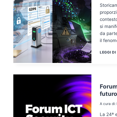
Storicam
proporzi
contesto
si manif
da parte
il feno
LEGGI DI
Forum
futuro
A cura di:
La 24ª e