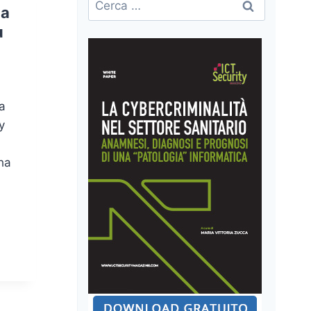
la
per:
ù
na
y
ha