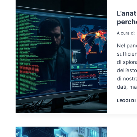
L’ana
perché
A cura di:
Nel pano
sufficie
di spio
dell’est
dimostra
dati, ma
LEGGI DI