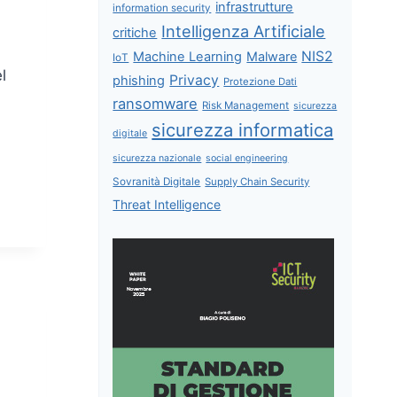
infrastrutture
information security
Intelligenza Artificiale
critiche
NIS2
Machine Learning
Malware
IoT
l
Privacy
phishing
Protezione Dati
ransomware
Risk Management
sicurezza
sicurezza informatica
digitale
sicurezza nazionale
social engineering
Sovranità Digitale
Supply Chain Security
Threat Intelligence