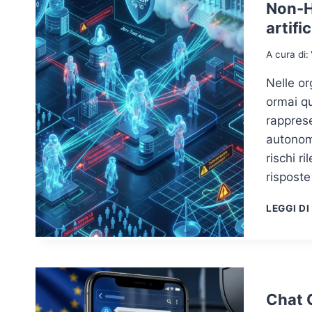
Non-Hu
artifi
A cura di:
Nelle or
ormai qu
rapprese
autonomi
rischi r
risposte
LEGGI DI
Chat C