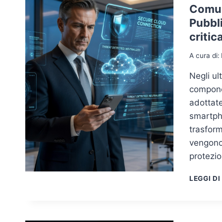
Comuni
Pubbl
critic
A cura di:
Negli ul
componen
adottate
smartpho
trasform
vengono 
protezio
LEGGI DI