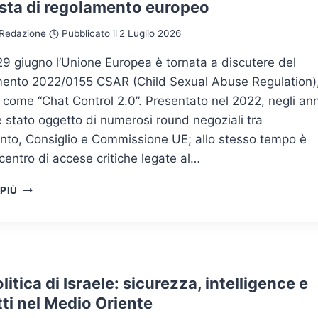
sta di regolamento europeo
GOVERNARE
L’IDENTITÀ
Redazione
Pubblicato il
2 Luglio 2026
DELLE
MACCHINE
9 giugno l’Unione Europea è tornata a discutere del
ento 2022/0155 CSAR (Child Sexual Abuse Regulation)
 come “Chat Control 2.0”. Presentato nel 2022, negli ann
 è stato oggetto di numerosi round negoziali tra
nto, Consiglio e Commissione UE; allo stesso tempo è
l centro di accese critiche legate al…
CHAT
 PIÙ
CONTROL
2.0,
GLI
ESITI
INCERTI
DELLA
itica di Israele: sicurezza, intelligence e
CONTESTATA
tti nel Medio Oriente
PROPOSTA