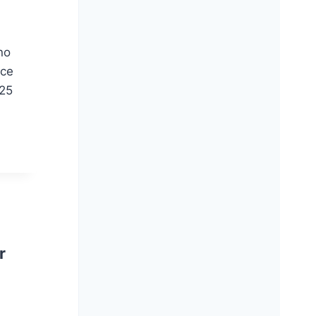
eno
nce
025
r