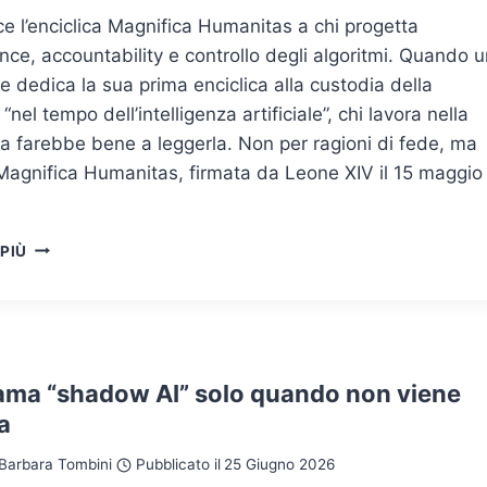
e l’enciclica Magnifica Humanitas a chi progetta
ce, accountability e controllo degli algoritmi. Quando u
e dedica la sua prima enciclica alla custodia della
“nel tempo dell’intelligenza artificiale”, chi lavora nella
a farebbe bene a leggerla. Non per ragioni di fede, ma
Magnifica Humanitas, firmata da Leone XIV il 15 maggio
OLTRE
 PIÙ
LA
TRIADE
CIA:
LA
DIGNITÀ
COME
iama “shadow AI” solo quando non viene
QUARTO
a
REQUISITO
DI
Barbara Tombini
Pubblicato il
25 Giugno 2026
SICUREZZA