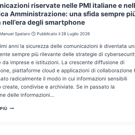
cazioni riservate nelle PMI italiane e nel
ica Amministrazione: una sfida sempre pi
a nell’era degli smartphone
Manuel Spataro
Pubblicato il
28 Luglio 2026
timi anni la sicurezza delle comunicazioni è diventata u
te sempre più rilevante delle strategie di cybersecurit
 da imprese e istituzioni. La crescente diffusione di
ne, piattaforme cloud e applicazioni di collaborazione 
ato radicalmente il modo in cui informazioni sensibili
create, condivise e archiviate. Se in passato la
ne delle informazioni…
COMUNICAZIONI
 PIÙ
RISERVATE
NELLE
PMI
ITALIANE