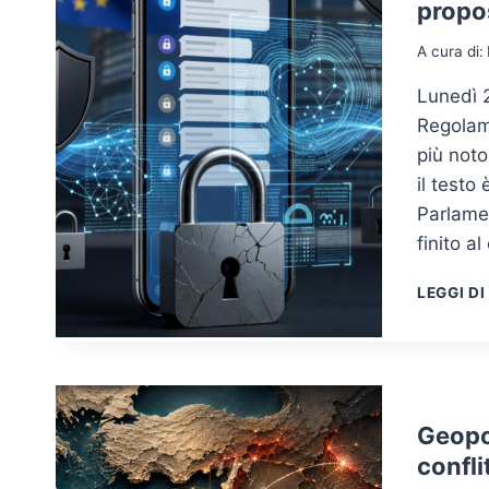
propo
A cura di:
Lunedì 2
Regolam
più noto
il testo
Parlame
finito a
LEGGI DI
Geopol
confli