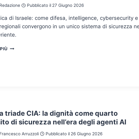
DI
Redazione
Pubblicato il
27 Giugno 2026
REGOLAMENTO
EUROPEO
ica di Israele: come difesa, intelligence, cybersecurity e
i regionali convergono in un unico sistema di sicurezza ne
riente.
GEOPOLITICA
 PIÙ
DI
ISRAELE:
SICUREZZA,
INTELLIGENCE
E
CONFLITTI
NEL
MEDIO
ORIENTE
la triade CIA: la dignità come quarto
ito di sicurezza nell’era degli agenti AI
Francesco Arruzzoli
Pubblicato il
26 Giugno 2026