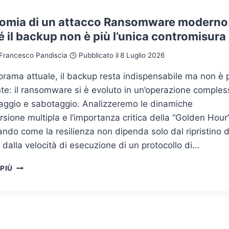
E
NELLA
tomia di un attacco Ransomware moderno
PUBBLICA
 il backup non è più l’unica contromisura
AMMINISTRAZIONE:
UNA
Francesco Pandiscia
Pubblicato il
8 Luglio 2026
SFIDA
SEMPRE
rama attuale, il backup resta indispensabile ma non è 
PIÙ
nte: il ransomware si è evoluto in un’operazione comples
CRITICA
NELL’ERA
naggio e sabotaggio. Analizzeremo le dinamiche
DEGLI
orsione multipla e l’importanza critica della “Golden Hour”
SMARTPHONE
ndo come la resilienza non dipenda solo dal ripristino d
 dalla velocità di esecuzione di un protocollo di…
L’ANATOMIA
 PIÙ
DI
UN
ATTACCO
RANSOMWARE
MODERNO: