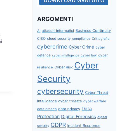
ARGOMENTI
attacchi informatici
Business Continuity
AI
,
CISO
cloud security
compliance
Crittografia
i
cybercrime
Cyber Crime
cyber
defence
cyber intelligence
cyber law
cyber
Cyber
Cyber Risk
resilience
Security
cybersecurity
Cyber Threat
Intelligence
cyber threats
cyber warfare
Data
data privacy
data breach
Protection
Digital Forensics
digital
GDPR
Incident Response
security