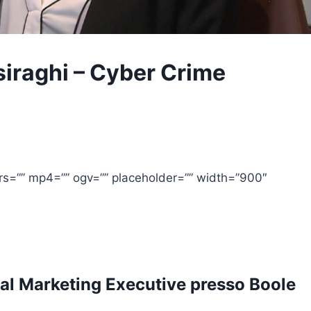
siraghi – Cyber Crime
=”” mp4=”” ogv=”” placeholder=”” width=”900″
nal Marketing Executive presso Boole