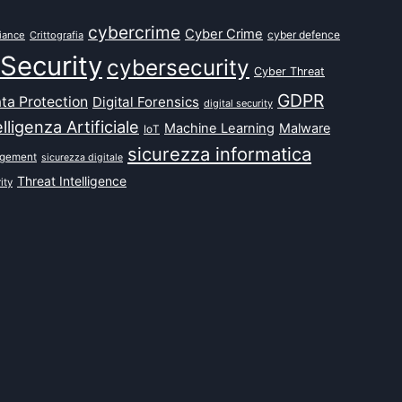
cybercrime
Cyber Crime
cyber defence
iance
Crittografia
Security
cybersecurity
Cyber Threat
GDPR
ta Protection
Digital Forensics
digital security
elligenza Artificiale
Machine Learning
Malware
IoT
sicurezza informatica
agement
sicurezza digitale
Threat Intelligence
ity