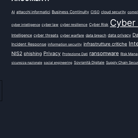
attacchi informatici
Business Continuity
CISO
cloud security
AI
compl
Cyber 
Cyber Risk
cyber intelligence
cyber law
cyber resilience
Da
data privacy
Intelligence
cyber threats
data breach
cyber warfare
Int
infrastrutture critiche
Incident Response
information security
ransomware
NIS2
Privacy
phishing
Protezione Dati
Risk Man
Sovranità Digitale
Supply Chain Secur
sicurezza nazionale
social engineering