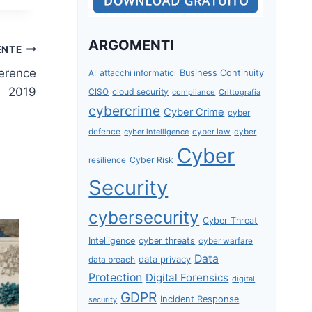
ARGOMENTI
ENTE
ference
attacchi informatici
Business Continuity
AI
2019
CISO
cloud security
compliance
Crittografia
cybercrime
Cyber Crime
cyber
defence
cyber intelligence
cyber law
cyber
Cyber
Cyber Risk
resilience
Security
cybersecurity
Cyber Threat
Intelligence
cyber threats
cyber warfare
Data
data privacy
data breach
Protection
Digital Forensics
digital
GDPR
Incident Response
security