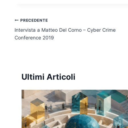
dI
b
A
Li
n
o
p
n
o
p
k
Navigazione
PRECEDENTE
k
Intervista a Matteo Del Corno – Cyber Crime
articoli
Conference 2019
Ultimi Articoli