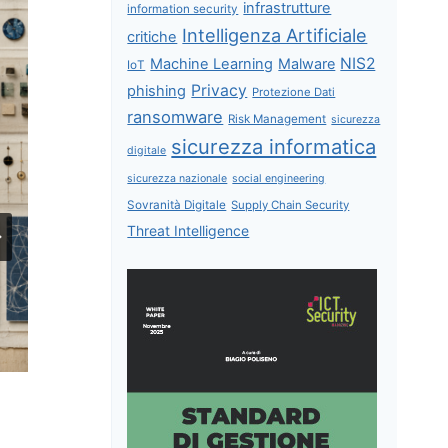
infrastrutture
information security
Intelligenza Artificiale
critiche
NIS2
Machine Learning
Malware
IoT
Privacy
phishing
Protezione Dati
ransomware
Risk Management
sicurezza
sicurezza informatica
digitale
sicurezza nazionale
social engineering
Sovranità Digitale
Supply Chain Security
Threat Intelligence
Application Security Posture