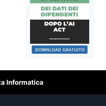
Management (ASPM): mettere
ordine nel rumore degli strumenti
di sicurezza applicativa
A cura di:
Redazione
Pubblicato il
28 Luglio 2026
za Informatica