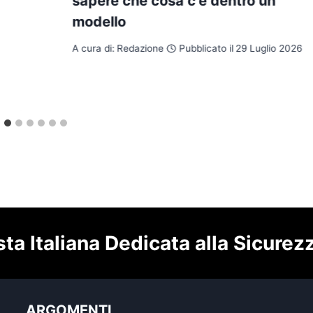
sapere che cosa c’è dentro un
modello
A cura di:
Redazione
Pubblicato il
29 Luglio 2026
sta Italiana Dedicata alla Sicurez
ARGOMENTI