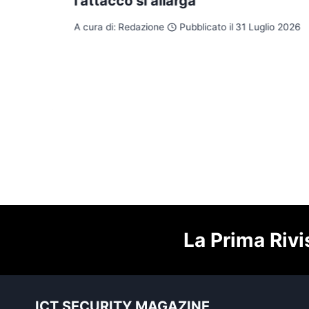
l’attacco si allarga
A cura di:
Redazione
Pubblicato il
31 Luglio 2026
La Prima Rivi
ICT SECURITY MAGAZINE