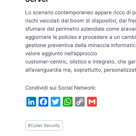
Lo scenario contemporaneo appare ricco di po
rischi veicolati dal boom di dispositivi, dal 
sfumare del perimetro aziendale come eravamo
aggiornare le policies e procedere a un cambi
gestione preventiva della minaccia informatica
valore aggiunto nell’approccio
customer-centric, olistico e integrato, che g
all’avanguardia ma, soprattutto, personalizza
Condividi sui Social Network:
Li
F
T
W
C
G
n
a
w
h
o
m
k
c
itt
at
p
ai
Tag
#
Cyber Security
e
e
er
s
y
l
articolo: