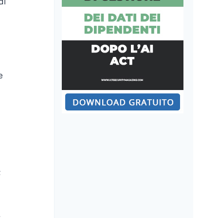
di
e
a
e
;
.