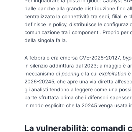
Per inquadrare la posta in gioco: Catalyst SD
dalle banche alla grande distribuzione fino a
centralizzato la connettività tra sedi, filiali e 
definisce le policy, distribuisce le configurazi
comunicazione tra i componenti. Proprio per
della singola falla.
A febbraio era emersa CVE-2026-20127,
byp
in silenzio addirittura dal 2023; a maggio è 
meccanismo di
peering
e la cui
exploitation
è 
2026-20245, che apre una via diretta all’es
gli analisti tendono a leggere come una possib
parte sfruttata prima che i difensori sapess
in modo esplicito che la 20245 venga usata i
La vulnerabilità: comandi