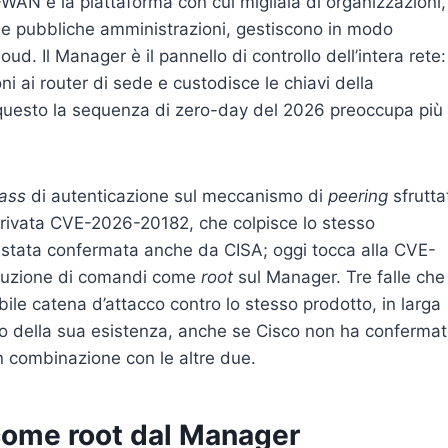
-WAN è la piattaforma con cui migliaia di organizzazioni,
lle pubbliche amministrazioni, gestiscono in modo
cloud. Il Manager è il pannello di controllo dell’intera rete:
oni ai router di sede e custodisce le chiavi della
 questo la sequenza di zero-day del 2026 preoccupa più
ass
di autenticazione sul meccanismo di
peering
sfrutta
arrivata CVE-2026-20182, che colpisce lo stesso
stata confermata anche da CISA; oggi tocca alla CVE-
ecuzione di comandi come
root
sul Manager. Tre falle che
ile catena d’attacco contro lo stesso prodotto, in larga
ero della sua esistenza, anche se Cisco non ha conferma
n combinazione con le altre due.
 come root dal Manager