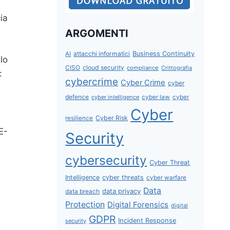
ia
ARGOMENTI
attacchi informatici
Business Continuity
AI
lo
CISO
cloud security
compliance
Crittografia
:
cybercrime
Cyber Crime
cyber
defence
cyber intelligence
cyber law
cyber
Cyber
Cyber Risk
resilience
E-
Security
cybersecurity
Cyber Threat
Intelligence
cyber threats
cyber warfare
Data
data privacy
data breach
Protection
Digital Forensics
digital
GDPR
Incident Response
security