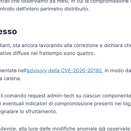
imetrali che osserviamo da mesi, in cui la compromissione 
trollo dell’intero perimetro distribuito.
desso
iant, sta ancora lavorando alla correzione e dichiara ch
rative diffuse nel frattempo sono quattro.
entate nell’
advisory della CVE-2026-20182
, in modo d
a catena.
e il comando request admin-tech su ciascun component
li eventuali indicatori di compromissione presenti nei log
egnalare lo sfruttamento.
device
, alla luce delle modifiche anomale già osservate