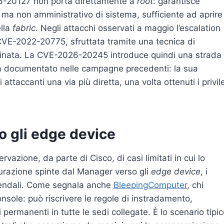
-20127 non porta direttamente a
root
: garantisce
gi ma non amministrativo di sistema, sufficiente ad aprire
lla
fabric
. Negli attacchi osservati a maggio l’escalation
CVE-2022-20775, sfruttata tramite una tecnica di
stinata. La CVE-2026-20245 introduce quindi una strada
già documentato nelle campagne precedenti: la sua
ttaccanti una via più diretta, una volta ottenuti i privil
o gli edge device
rvazione, da parte di Cisco, di casi limitati in cui lo
urazione spinte dal Manager verso gli
edge device
, i
aziendali. Come segnala anche
BleepingComputer
, chi
nsole: può riscrivere le regole di instradamento,
hi permanenti in tutte le sedi collegate. È lo scenario tipi