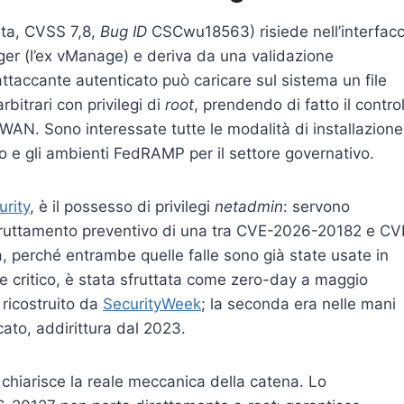
 alta, CVSS 7,8,
Bug ID
CSCwu18563) risiede nell’interfacc
r (l’ex vManage) e deriva da una validazione
n attaccante autenticato può caricare sul sistema un file
bitrari con privilegi di
root
, prendendo di fatto il control
AN. Sono interessate tutte le modalità di installazione
o e gli ambienti FedRAMP per il settore governativo.
urity
, è il possesso di privilegi
netadmin
: servono
 sfruttamento preventivo di una tra CVE-2026-20182 e CV
ia, perché entrambe quelle falle sono già state usate in
e critico, è stata sfruttata come zero-day a maggio
 ricostruito da
SecurityWeek
; la seconda era nelle mani
cato, addirittura dal 2023.
chiarisce la reale meccanica della catena. Lo