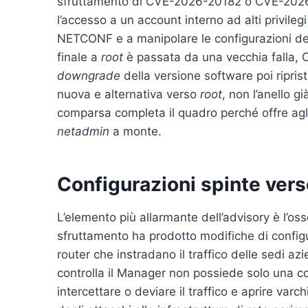
sfruttamento di CVE-2026-20182 o CVE-2026
l’accesso a un account interno ad alti privile
NETCONF e a manipolare le configurazioni de
finale a
root
è passata da una vecchia falla, 
downgrade
della versione software poi ripri
nuova e alternativa verso
root
, non l’anello 
comparsa completa il quadro perché offre agli a
netadmin
a monte.
Configurazioni spinte vers
L’elemento più allarmante dell’advisory è l’osse
sfruttamento ha prodotto modifiche di config
router che instradano il traffico delle sedi 
controlla il Manager non possiede solo una co
intercettare o deviare il traffico e aprire varc