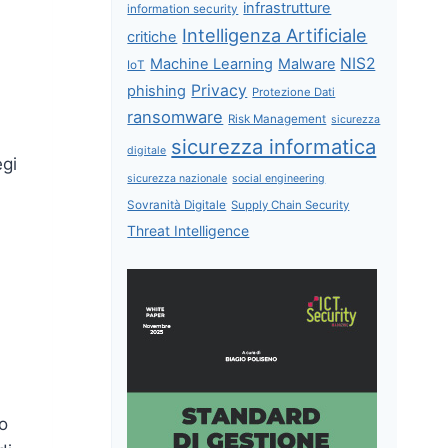
infrastrutture
information security
Intelligenza Artificiale
critiche
NIS2
Machine Learning
Malware
IoT
Privacy
phishing
Protezione Dati
ransomware
Risk Management
sicurezza
sicurezza informatica
digitale
egi
sicurezza nazionale
social engineering
Sovranità Digitale
Supply Chain Security
Threat Intelligence
co