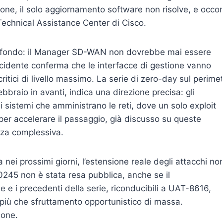
ne, il solo aggiornamento software non risolve, e occo
 Technical Assistance Center di Cisco.
 di fondo: il Manager SD-WAN non dovrebbe mai essere
ncidente conferma che le interfacce di gestione vanno
itici di livello massimo. La serie di zero-day sul perime
ebbraio in avanti, indica una direzione precisa: gli
ai sistemi che amministrano le reti, dove un solo exploit
ù per accelerare il passaggio, già discusso su queste
enza complessiva.
a nei prossimi giorni, l’estensione reale degli attacchi no
0245 non è stata resa pubblica, anche se il
 e i precedenti della serie, riconducibili a UAT-8616,
 più che sfruttamento opportunistico di massa.
ione.