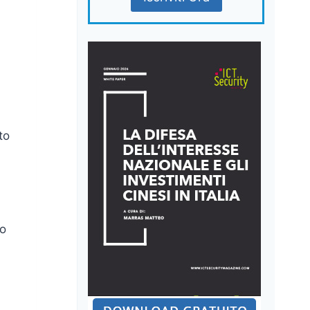
to
to