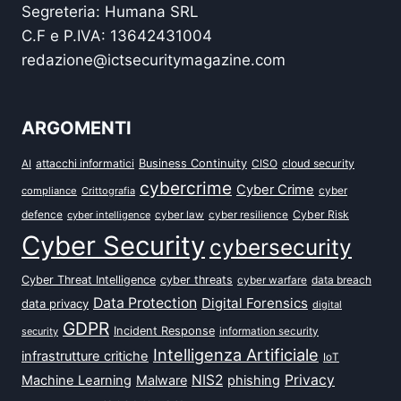
Segreteria: Humana SRL
C.F e P.IVA: 13642431004
redazione@ictsecuritymagazine.com
ARGOMENTI
attacchi informatici
Business Continuity
CISO
cloud security
AI
cybercrime
Cyber Crime
cyber
compliance
Crittografia
defence
Cyber Risk
cyber intelligence
cyber law
cyber resilience
Cyber Security
cybersecurity
Cyber Threat Intelligence
cyber threats
data breach
cyber warfare
Data Protection
Digital Forensics
data privacy
digital
GDPR
Incident Response
security
information security
Intelligenza Artificiale
infrastrutture critiche
IoT
NIS2
Privacy
Machine Learning
Malware
phishing