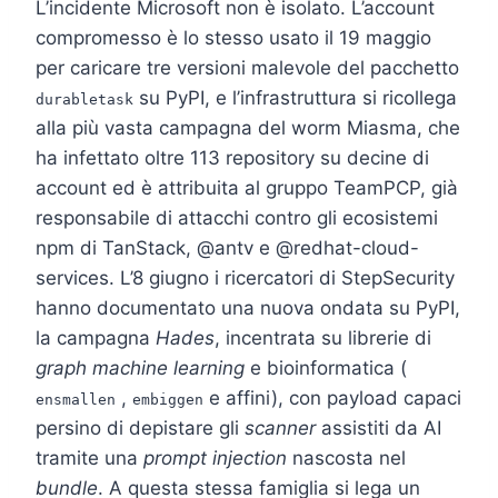
L’incidente Microsoft non è isolato. L’account
compromesso è lo stesso usato il 19 maggio
per caricare tre versioni malevole del pacchetto
su PyPI, e l’infrastruttura si ricollega
durabletask
alla più vasta campagna del worm Miasma, che
ha infettato oltre 113 repository su decine di
account ed è attribuita al gruppo TeamPCP, già
responsabile di attacchi contro gli ecosistemi
npm di TanStack, @antv e @redhat-cloud-
services. L’8 giugno i ricercatori di StepSecurity
hanno documentato una nuova ondata su PyPI,
la campagna
Hades
, incentrata su librerie di
graph machine learning
e bioinformatica (
,
e affini), con payload capaci
ensmallen
embiggen
persino di depistare gli
scanner
assistiti da AI
tramite una
prompt injection
nascosta nel
bundle
. A questa stessa famiglia si lega un