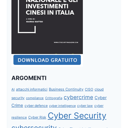
ARGOMENTI
attacchi informatici
Business Continuity
CISO
cloud
AI
cybercrime
Cyber
security
compliance
Crittografia
Crime
cyber defence
cyber intelligence
cyber law
cyber
Cyber Security
Cyber Risk
resilience
cybersecurity