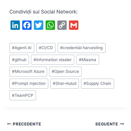
Condividi sui Social Network:
Li
F
T
W
C
G
n
a
w
h
o
m
k
c
itt
at
p
ai
Tag
#
Agenti AI
#
CI/CD
#
credential harvesting
e
e
er
s
y
l
articolo:
dI
b
A
Li
#
github
#
information stealer
#
Miasma
n
o
p
n
#
Microsoft Azure
#
Open Source
o
p
k
#
Prompt Injection
#
Shai-Hulud
#
Supply Chain
k
#
TeamPCP
Navigazione
PRECEDENTE
SEGUENTE