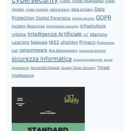
Cyber Threat Intelligence
cyber
Data
data privacy
threats
data breach
cyber warfare
GDPR
Protection
Digital Forensics
digital security
infrastrutture
Incident Response
information security
Intelligenza Artificiale
critiche
Machine
IoT
NIS2
Privacy
Learning
Malware
phishing
Protezione
ransomware
Dati
Risk Management
sicurezza digitale
sicurezza informatica
sicurezza nazionale
social
Threat
Sovranità Digitale
Supply Chain Security
engineering
Intelligence