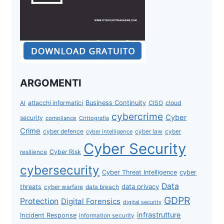
ARGOMENTI
attacchi informatici
Business Continuity
CISO
cloud
AI
cybercrime
Cyber
security
compliance
Crittografia
Crime
cyber defence
cyber intelligence
cyber law
cyber
Cyber Security
Cyber Risk
resilience
cybersecurity
Cyber Threat Intelligence
cyber
Data
data privacy
threats
data breach
cyber warfare
GDPR
Protection
Digital Forensics
digital security
infrastrutture
Incident Response
information security