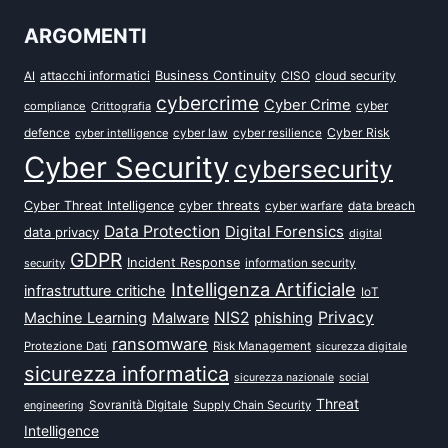
ARGOMENTI
attacchi informatici
Business Continuity
CISO
cloud security
AI
cybercrime
Cyber Crime
cyber
compliance
Crittografia
defence
Cyber Risk
cyber intelligence
cyber law
cyber resilience
Cyber Security
cybersecurity
Cyber Threat Intelligence
cyber threats
data breach
cyber warfare
Data Protection
Digital Forensics
data privacy
digital
GDPR
Incident Response
security
information security
Intelligenza Artificiale
infrastrutture critiche
IoT
NIS2
Privacy
Machine Learning
Malware
phishing
ransomware
Protezione Dati
Risk Management
sicurezza digitale
sicurezza informatica
sicurezza nazionale
social
Threat
Sovranità Digitale
Supply Chain Security
engineering
Intelligence