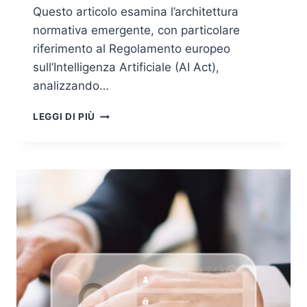
Questo articolo esamina l’architettura
normativa emergente, con particolare
riferimento al Regolamento europeo
sull’Intelligenza Artificiale (AI Act),
analizzando…
RESPONSABILITÀ
LEGGI DI PIÙ
DEI
SISTEMI
AI
E
DECISIONI
AUTOMATIZZATE:
IL
NUOVO
PARADIGMA
GIURIDICO
DELL’ERA
ALGORITMICA