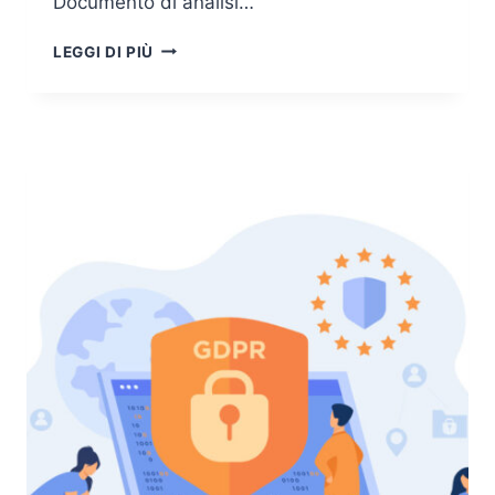
Documento di analisi…
INTELLIGENZA
LEGGI DI PIÙ
ARTIFICIALE
E
GOVERNANCE,
IL
DOCUMENTO
DI
ANALISI
DEL
SENATO