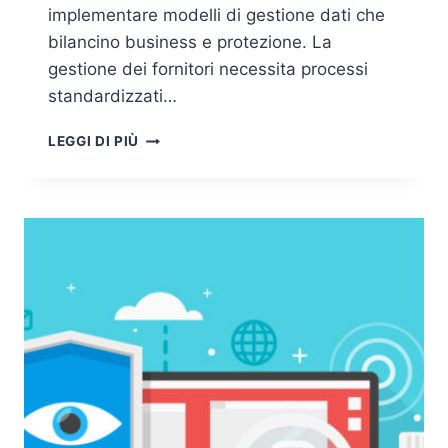
implementare modelli di gestione dati che
bilancino business e protezione. La
gestione dei fornitori necessita processi
standardizzati…
GDPR:
LEGGI DI PIÙ
LA
FIGURA
DEL
SUB-
RESPONSABILE
E
LA
SEGMENTAZIONE
DEL
RAPPORTO
CONTRATTUALE