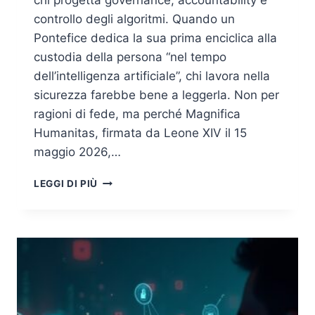
chi progetta governance, accountability e
controllo degli algoritmi. Quando un
Pontefice dedica la sua prima enciclica alla
custodia della persona “nel tempo
dell’intelligenza artificiale”, chi lavora nella
sicurezza farebbe bene a leggerla. Non per
ragioni di fede, ma perché Magnifica
Humanitas, firmata da Leone XIV il 15
maggio 2026,…
OLTRE
LEGGI DI PIÙ
LA
TRIADE
CIA:
LA
DIGNITÀ
COME
QUARTO
REQUISITO
DI