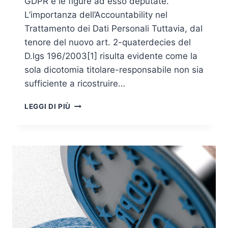
GDPR e le figure ad esso deputate.
L’importanza dell’Accountability nel
Trattamento dei Dati Personali Tuttavia, dal
tenore del nuovo art. 2-quaterdecies del
D.lgs 196/2003[1] risulta evidente come la
sola dicotomia titolare-responsabile non sia
sufficiente a ricostruire…
IL
LEGGI DI PIÙ
PRINCIPIO
DI
ACCOUNTABILITY
NEL
NUOVO
REGOLAMENTO
UE
2016/679
–
SECONDA
PARTE