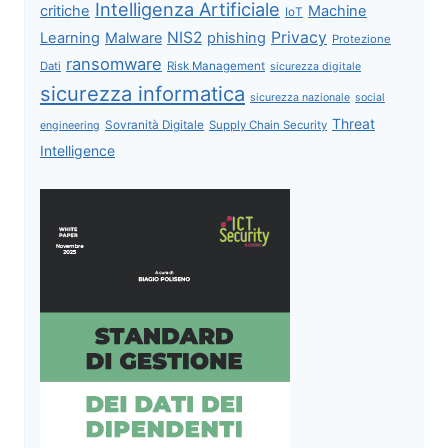
Intelligenza Artificiale
critiche
Machine
IoT
NIS2
Privacy
Learning
Malware
phishing
Protezione
ransomware
Dati
Risk Management
sicurezza digitale
sicurezza informatica
sicurezza nazionale
social
Threat
Sovranità Digitale
Supply Chain Security
engineering
Intelligence