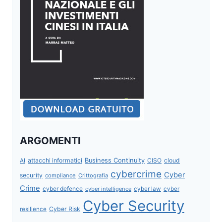
ARGOMENTI
attacchi informatici
Business Continuity
CISO
cloud
AI
cybercrime
Cyber
security
compliance
Crittografia
Crime
cyber defence
cyber intelligence
cyber law
cyber
Cyber Security
Cyber Risk
resilience