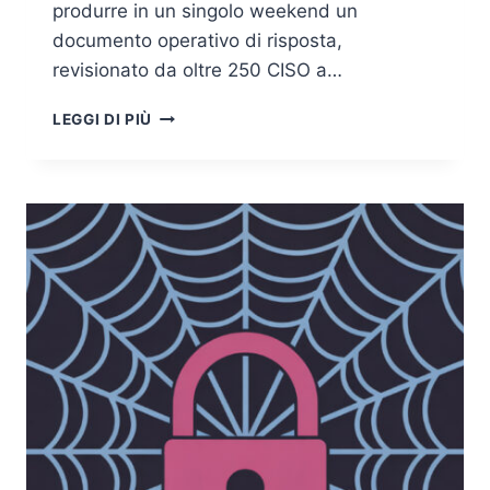
produrre in un singolo weekend un
documento operativo di risposta,
revisionato da oltre 250 CISO a…
DOPO
LEGGI DI PIÙ
CLAUDE
MYTHOS,
COSA
DEVE
FARE
CONCRETAMENTE
UN
CISO:
LA
GUIDA
STRATEGICA
DEL
2026