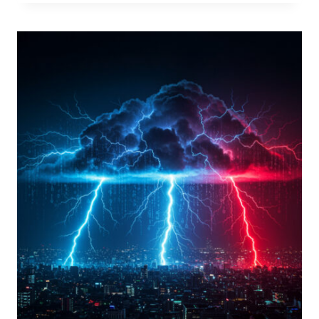
ENGINE:
VULNERABILITÀ
EMERGENTI
NELLE
ARCHITETTURE
AI
AZIENDALI