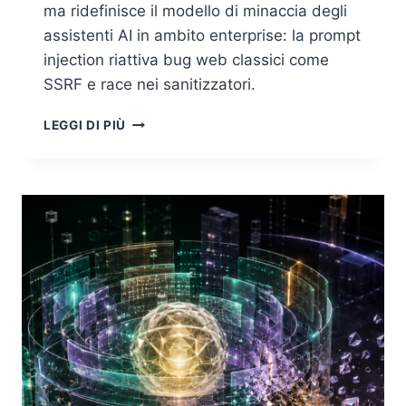
ma ridefinisce il modello di minaccia degli
assistenti AI in ambito enterprise: la prompt
injection riattiva bug web classici come
SSRF e race nei sanitizzatori.
SEARCHLEAK:
LEGGI DI PIÙ
UN
SOLO
CLIC
TRASFORMAVA
MICROSOFT
365
COPILOT
IN
UNO
STRUMENTO
DI
ESFILTRAZIONE