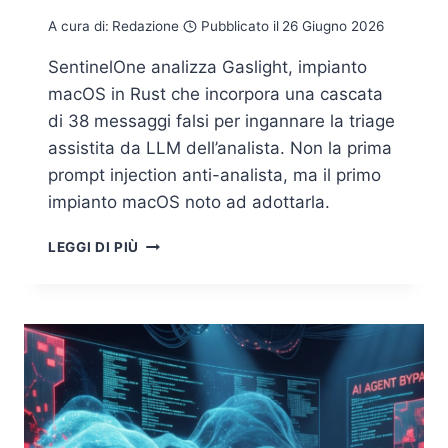
A cura di:
Redazione
Pubblicato il
26 Giugno 2026
SentinelOne analizza Gaslight, impianto
macOS in Rust che incorpora una cascata
di 38 messaggi falsi per ingannare la triage
assistita da LLM dell’analista. Non la prima
prompt injection anti-analista, ma il primo
impianto macOS noto ad adottarla.
GASLIGHT,
LEGGI DI PIÙ
IL
MALWARE
MACOS
CHE
ATTACCA
L’ANALISTA
AI
INVECE
DELLA