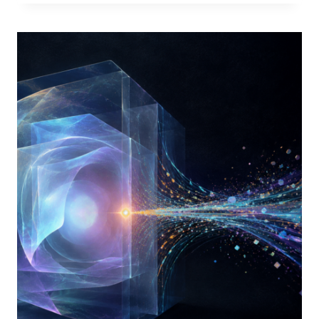
BOOM
DELL’IA
VS
PERDITA
DI
CONTROLLO:
DOVE
L’ENTUSIASMO
SI
SCONTRA
CON
LA
REALTÀ