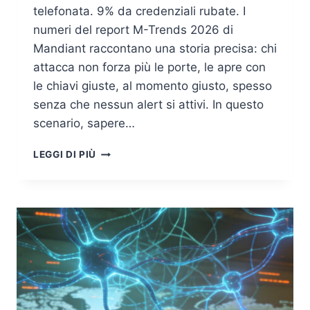
telefonata. 9% da credenziali rubate. I
numeri del report M-Trends 2026 di
Mandiant raccontano una storia precisa: chi
attacca non forza più le porte, le apre con
le chiavi giuste, al momento giusto, spesso
senza che nessun alert si attivi. In questo
scenario, sapere…
THREAT
LEGGI DI PIÙ
MODELING
NEL
2026:
ANALISI
APPROFONDITA,
AGGIORNATA
E
OPERATIVA