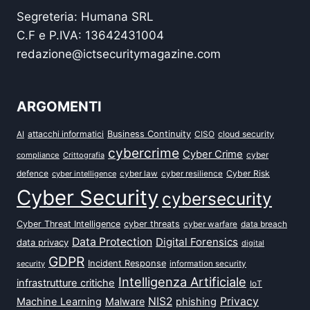
Segreteria: Humana SRL
C.F e P.IVA: 13642431004
redazione@ictsecuritymagazine.com
ARGOMENTI
attacchi informatici
Business Continuity
CISO
cloud security
AI
cybercrime
Cyber Crime
cyber
compliance
Crittografia
defence
Cyber Risk
cyber intelligence
cyber law
cyber resilience
Cyber Security
cybersecurity
Cyber Threat Intelligence
cyber threats
data breach
cyber warfare
Data Protection
Digital Forensics
data privacy
digital
GDPR
Incident Response
security
information security
Intelligenza Artificiale
infrastrutture critiche
IoT
NIS2
Privacy
Machine Learning
Malware
phishing