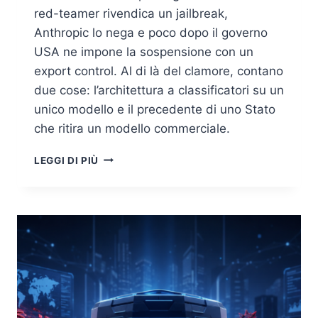
red-teamer rivendica un jailbreak,
Anthropic lo nega e poco dopo il governo
USA ne impone la sospensione con un
export control. Al di là del clamore, contano
due cose: l’architettura a classificatori su un
unico modello e il precedente di uno Stato
che ritira un modello commerciale.
CLAUDE
LEGGI DI PIÙ
FABLE
5,
IL
JAILBREAK
RIVENDICATO
E
L’ARCHITETTURA
A
CLASSIFICATORI