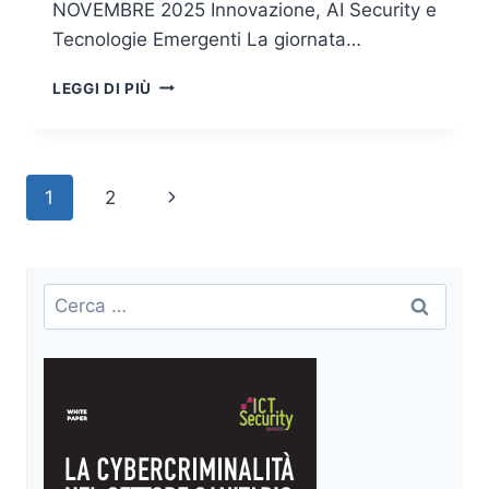
NOVEMBRE 2025 Innovazione, AI Security e
Tecnologie Emergenti La giornata…
FORUM
LEGGI DI PIÙ
ICT
SECURITY
2025
–
Navigazione
Pagina
1
2
DUE
GIORNATE
pagina
successiva
DI
EVENTO
PER
Ricerca
RIDEFINIRE
per:
IL
FUTURO
DELLA
SICUREZZA
DIGITALE
IN
ITALIA