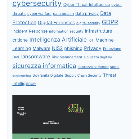
cybersecurity
Cyber Threat Intelligence
cyber
Data
data privacy
threats
data breach
cyber warfare
GDPR
Protection
Digital Forensics
digital security
infrastrutture
Incident Response
information security
Intelligenza Artificiale
critiche
Machine
IoT
NIS2
Privacy
Learning
Malware
phishing
Protezione
ransomware
Dati
Risk Management
sicurezza digitale
sicurezza informatica
sicurezza nazionale
social
Threat
Sovranità Digitale
Supply Chain Security
engineering
Intelligence