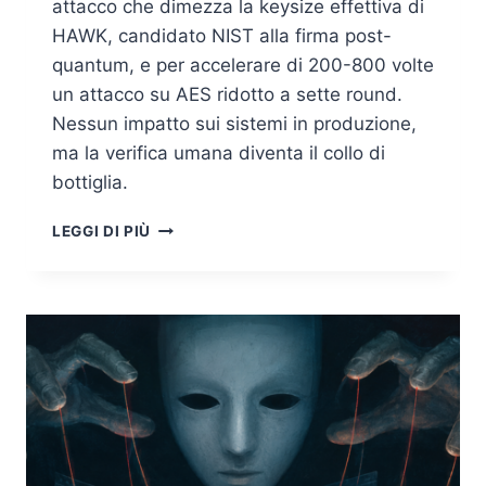
attacco che dimezza la keysize effettiva di
HAWK, candidato NIST alla firma post-
quantum, e per accelerare di 200-800 volte
un attacco su AES ridotto a sette round.
Nessun impatto sui sistemi in produzione,
ma la verifica umana diventa il collo di
bottiglia.
UN’AI
LEGGI DI PIÙ
INDEBOLISCE
HAWK:
LA
CRITTANALISI
POST-
QUANTUM
CAMBIA
SCALA