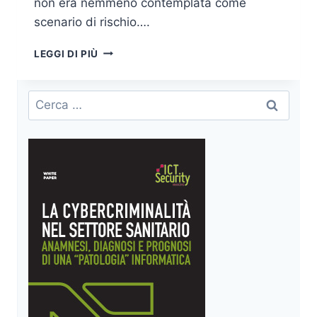
non era nemmeno contemplata come
scenario di rischio….
SICUREZZA
LEGGI DI PIÙ
SCADA
E
ICS
Ricerca
TRA
per:
PERSISTENZA
DEGLI
ATTACCANTI
E
OPACITÀ
DEI
SISTEMI
LEGACY