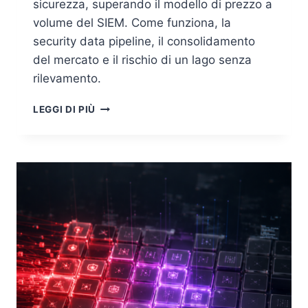
sicurezza, superando il modello di prezzo a
volume del SIEM. Come funziona, la
security data pipeline, il consolidamento
del mercato e il rischio di un lago senza
rilevamento.
SECURITY
LEGGI DI PIÙ
DATA
LAKE:
PERCHÉ
IL
SIEM
SI
SDOPPIA
TRA
RACCOLTA
E
ANALISI