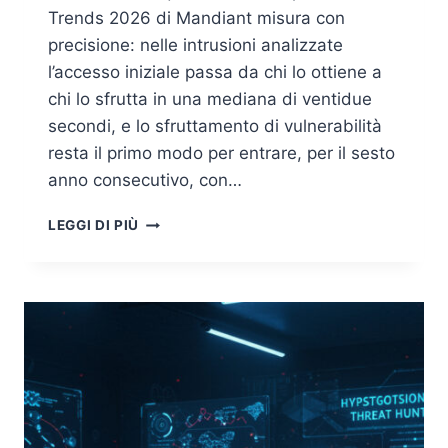
Trends 2026 di Mandiant misura con
precisione: nelle intrusioni analizzate
l’accesso iniziale passa da chi lo ottiene a
chi lo sfrutta in una mediana di ventidue
secondi, e lo sfruttamento di vulnerabilità
resta il primo modo per entrare, per il sesto
anno consecutivo, con…
DETECTION
LEGGI DI PIÙ
ENGINEERING:
IL
RILEVAMENTO
COME
CODICE,
NON
COME
ARTIGIANATO
DEL
SOC