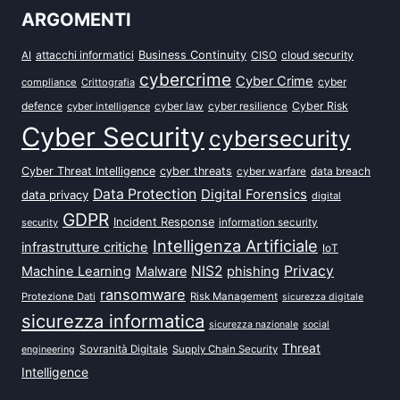
ARGOMENTI
attacchi informatici
Business Continuity
CISO
cloud security
AI
cybercrime
Cyber Crime
cyber
compliance
Crittografia
defence
Cyber Risk
cyber intelligence
cyber law
cyber resilience
Cyber Security
cybersecurity
Cyber Threat Intelligence
cyber threats
data breach
cyber warfare
Data Protection
Digital Forensics
data privacy
digital
GDPR
Incident Response
security
information security
Intelligenza Artificiale
infrastrutture critiche
IoT
NIS2
Privacy
Machine Learning
Malware
phishing
ransomware
Protezione Dati
Risk Management
sicurezza digitale
sicurezza informatica
sicurezza nazionale
social
Threat
Sovranità Digitale
Supply Chain Security
engineering
Intelligence