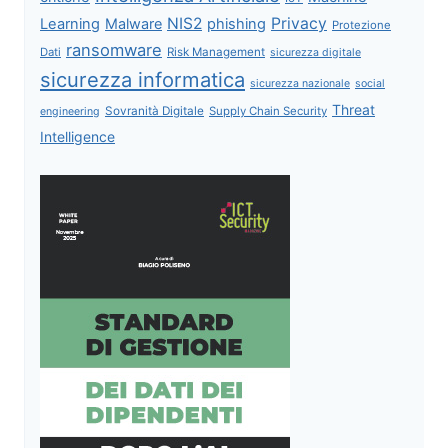
NIS2
Privacy
Learning
Malware
phishing
Protezione
ransomware
Dati
Risk Management
sicurezza digitale
sicurezza informatica
sicurezza nazionale
social
Threat
Sovranità Digitale
Supply Chain Security
engineering
Intelligence