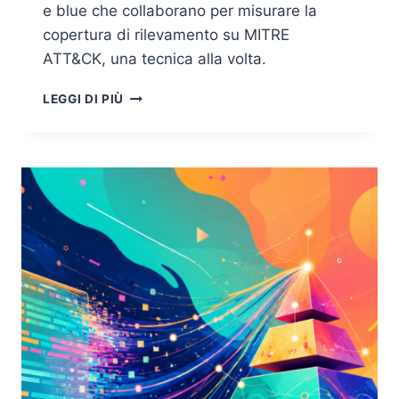
e blue che collaborano per misurare la
copertura di rilevamento su MITRE
ATT&CK, una tecnica alla volta.
PURPLE
LEGGI DI PIÙ
TEAMING:
LA
DIFESA
SI
MISURA
UNA
TECNICA
ALLA
VOLTA