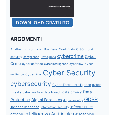
ARGOMENTI
attacchi informatici
Business Continuity
CISO
cloud
AI
cybercrime
Cyber
security
compliance
Crittografia
Crime
cyber defence
cyber intelligence
cyber law
cyber
Cyber Security
Cyber Risk
resilience
cybersecurity
Cyber Threat Intelligence
cyber
Data
data privacy
threats
data breach
cyber warfare
GDPR
Protection
Digital Forensics
digital security
infrastrutture
Incident Response
information security
Intelligenza Artificiale
critiche
Machine
IoT