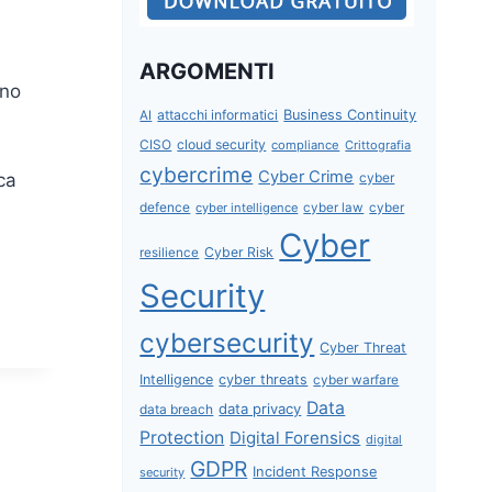
ARGOMENTI
rno
attacchi informatici
Business Continuity
AI
CISO
cloud security
compliance
Crittografia
cybercrime
Cyber Crime
cyber
ca
defence
cyber intelligence
cyber law
cyber
Cyber
Cyber Risk
resilience
Security
cybersecurity
Cyber Threat
Intelligence
cyber threats
cyber warfare
Data
data privacy
data breach
Protection
Digital Forensics
digital
GDPR
Incident Response
security