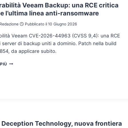
rabilità Veeam Backup: una RCE critica
e l’ultima linea anti-ransomware
Redazione
Pubblicato il
10 Giugno 2026
bilità Veeam CVE-2026-44963 (CVSS 9,4): una RCE
 server di backup uniti a dominio. Patch nella build
854, da applicare subito.
VULNERABILITÀ
 PIÙ
VEEAM
BACKUP:
UNA
RCE
CRITICA
ESPONE
L’ULTIMA
LINEA
ANTI-
 Deception Technology, nuova frontiera
RANSOMWARE