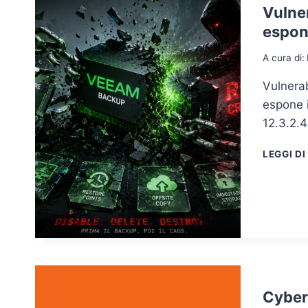
Vulne
espon
A cura di:
Vulnera
espone i
12.3.2.4
LEGGI DI
Cyber