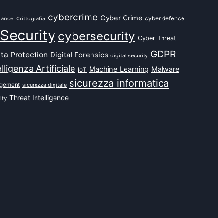
cybercrime
Cyber Crime
cyber defence
iance
Crittografia
Security
cybersecurity
Cyber Threat
GDPR
ta Protection
Digital Forensics
digital security
elligenza Artificiale
Machine Learning
Malware
IoT
sicurezza informatica
agement
sicurezza digitale
Threat Intelligence
ity