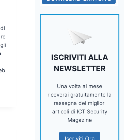
di
ure
gli
a
ISCRIVITI ALLA
NEWSLETTER
web
Una volta al mese
riceverai gratuitamente la
rassegna dei migliori
articoli di ICT Security
Magazine
Iscriviti Ora