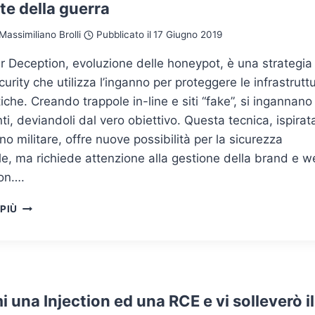
rte della guerra
Massimiliano Brolli
Pubblicato il
17 Giugno 2019
 Deception, evoluzione delle honeypot, è una strategia 
urity che utilizza l’inganno per proteggere le infrastrutt
iche. Creando trappole in-line e siti “fake”, si ingannano 
ti, deviandoli dal vero obiettivo. Questa tecnica, ispirat
nno militare, offre nuove possibilità per la sicurezza
e, ma richiede attenzione alla gestione della brand e 
ion….
CYBER
 PIÙ
DECEPTION
TECHNOLOGY,
NUOVA
FRONTIERA
NELL’ARTE
DELLA
 una Injection ed una RCE e vi solleverò il
GUERRA