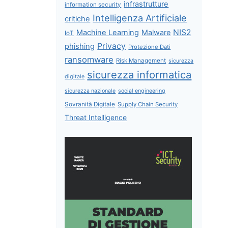
infrastrutture
information security
Intelligenza Artificiale
critiche
NIS2
Machine Learning
Malware
IoT
Privacy
phishing
Protezione Dati
ransomware
Risk Management
sicurezza
sicurezza informatica
digitale
sicurezza nazionale
social engineering
Sovranità Digitale
Supply Chain Security
Threat Intelligence