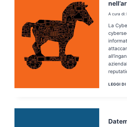
nell’a
A cura di:
La Cyber
cybersec
informat
attaccan
all’inga
aziendal
reputat
LEGGI DI
Datemi