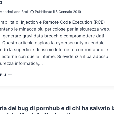
o
Massimiliano Brolli
Pubblicato il
8 Gennaio 2019
rabilità di Injection e Remote Code Execution (RCE)
ntano le minacce più pericolose per la sicurezza web,
di generare gravi data breach e compromettere dati
i. Questo articolo esplora la cybersecurity aziendale,
ndo la superficie di rischio Internet e confrontando le
esterne con quelle interne. Si evidenzia il paradosso
curezza informatica,…
DATEMI
 PIÙ
UNA
INJECTION
ED
UNA
RCE
E
ria del bug di pornhub e di chi ha salvato l
VI