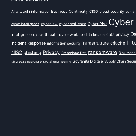
attacchi informatici
Business Continuity
CISO
cloud security
AI
compl
Cyber 
Cyber Risk
cyber intelligence
cyber law
cyber resilience
Da
data privacy
Intelligence
cyber threats
data breach
cyber warfare
Int
infrastrutture critiche
Incident Response
information security
ransomware
NIS2
Privacy
phishing
Protezione Dati
Risk Man
Sovranità Digitale
Supply Chain Secur
sicurezza nazionale
social engineering