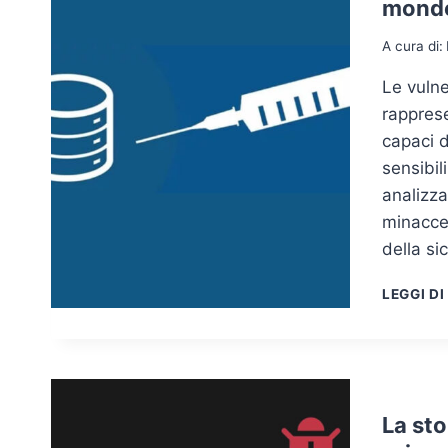
mond
A cura di:
Le vulne
rapprese
capaci 
sensibil
analizza
minacce 
della si
LEGGI DI
La sto