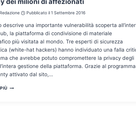
y dei milioni di affezionati
SOLLEVERÒ
IL
Redazione
Pubblicato il
1 Settembre 2016
MONDO
lo descrive una importante vulnerabilità scoperta all’inte
ub, la piattaforma di condivisione di materiale
fico più visitata al mondo. Tre esperti di sicurezza
ica (white-hat hackers) hanno individuato una falla criti
tema che avrebbe potuto compromettere la privacy degli
 l’intera gestione della piattaforma. Grazie al programma
ty attivato dal sito,…
LA
 PIÙ
STORIA
DEL
BUG
DI
PORNHUB
E
DI