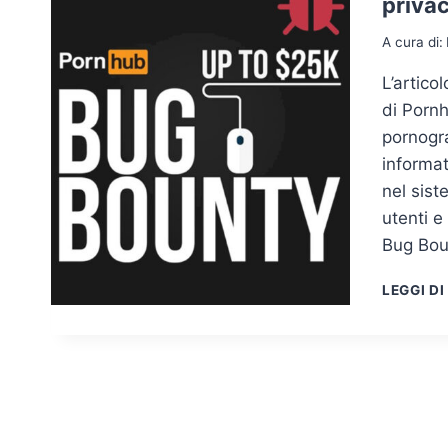
privac
A cura di:
L’artico
di Pornh
pornogra
informat
nel sis
utenti e
Bug Boun
LEGGI DI