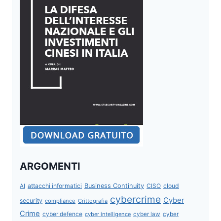
ARGOMENTI
attacchi informatici
Business Continuity
CISO
cloud
AI
cybercrime
Cyber
security
compliance
Crittografia
Crime
cyber defence
cyber intelligence
cyber law
cyber