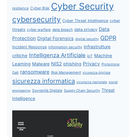
Cyber Security
Cyber Risk
resilience
cybersecurity
Cyber Threat Intelligence
cyber
Data
data privacy
threats
data breach
cyber warfare
GDPR
Protection
Digital Forensics
digital security
infrastrutture
Incident Response
information security
Intelligenza Artificiale
critiche
Machine
IoT
NIS2
Privacy
Learning
Malware
phishing
Protezione
ransomware
Dati
Risk Management
sicurezza digitale
sicurezza informatica
sicurezza nazionale
social
Threat
Sovranità Digitale
Supply Chain Security
engineering
Intelligence