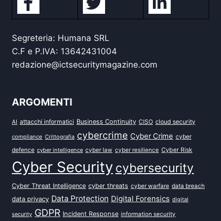
Segreteria: Humana SRL
C.F e P.IVA: 13642431004
redazione@ictsecuritymagazine.com
ARGOMENTI
attacchi informatici
Business Continuity
CISO
cloud security
AI
cybercrime
Cyber Crime
cyber
compliance
Crittografia
defence
Cyber Risk
cyber intelligence
cyber law
cyber resilience
Cyber Security
cybersecurity
Cyber Threat Intelligence
cyber threats
data breach
cyber warfare
Data Protection
Digital Forensics
data privacy
digital
GDPR
Incident Response
security
information security