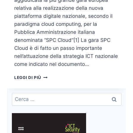
aggiudicata la più grande gara europea
relativa alla realizzazione della nuova
piattaforma digitale nazionale, secondo il
paradigma cloud computing, per la
Pubblica Amministrazione italiana
denominata “SPC Cloud”[1] La gara SPC
Cloud è di fatto un passo importante
nell’attuazione della strategia ICT nazionale
come indicato nel documento…
SPC
LEGGI DI PIÙ
CLOUD:
LE
BEST
Ricerca
PRACTICE
per:
CLOUD
SECURITY
PER
IL
SISTEMA