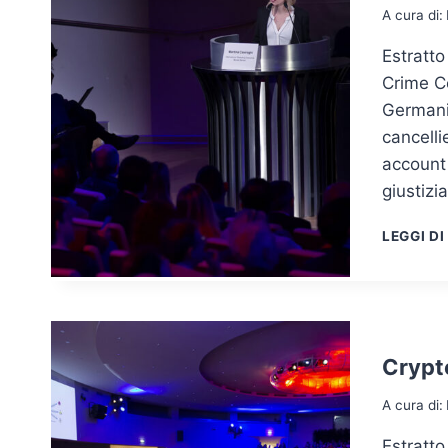
A cura di:
Estratto
Crime C
Germania.
cancelli
account 
giustizi
LEGGI DI
Crypt
A cura di:
Estratto