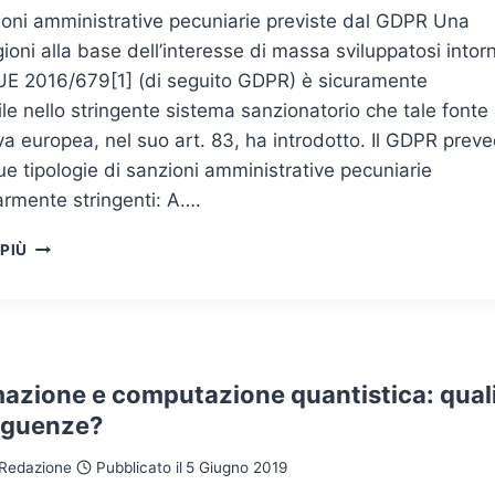
ioni amministrative pecuniarie previste dal GDPR Una
gioni alla base dell’interesse di massa sviluppatosi intor
 UE 2016/679[1] (di seguito GDPR) è sicuramente
ile nello stringente sistema sanzionatorio che tale fonte
a europea, nel suo art. 83, ha introdotto. Il GDPR prev
due tipologie di sanzioni amministrative pecuniarie
armente stringenti: A….
LE
 PIÙ
SANZIONI
AMMINISTRATIVE
PECUNIARIE
NEL
GDPR:
L’ART.
mazione e computazione quantistica: qual
83
eguenze?
ALLA
LUCE
Redazione
Pubblicato il
5 Giugno 2019
DELLA