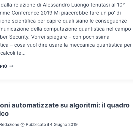
“FINING
 dalla relazione di Alessandro Luongo tenutasi al 10°
POLICY”
rime Conference 2019 Mi piacerebbe fare un po’ di
DELL’AUTORITÀ
OLANDESE
ione scientifica per capire quali siano le conseguenze
PER
omunicazione della computazione quantistica nel campo
LA
ber Security. Vorrei spiegare – con pochissima
PROTEZIONE
ca – cosa vuol dire usare la meccanica quantistica per
DEI
DATI
 calcoli (e…
PERSONALI
INFORMAZIONE
 PIÙ
E
COMPUTAZIONE
QUANTISTICA:
QUALI
CONSEGUENZE?
oni automatizzate su algoritmi: il quadro
ico
Redazione
Pubblicato il
4 Giugno 2019