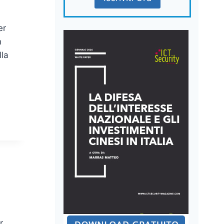
er
n
lla
r