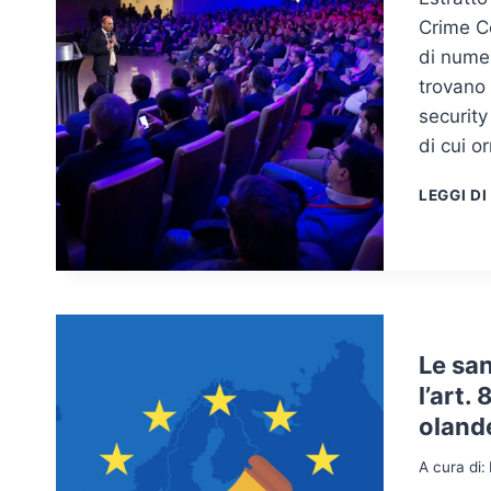
Crime Co
di numer
trovano 
security
di cui o
LEGGI DI
Le sa
l’art.
olande
A cura di: