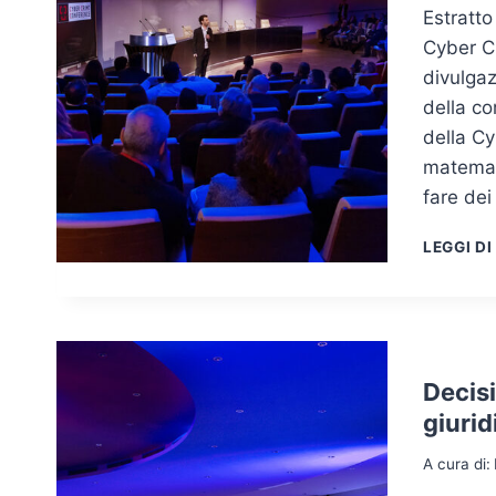
Estratto
Cyber C
divulgaz
della c
della Cy
matemati
fare dei
LEGGI DI
Decisi
giurid
A cura di: