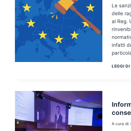
Le sanz
delle ra
al Reg.
rinvenib
normativ
infatti 
particol
LEGGI DI
Infor
cons
A cura di: