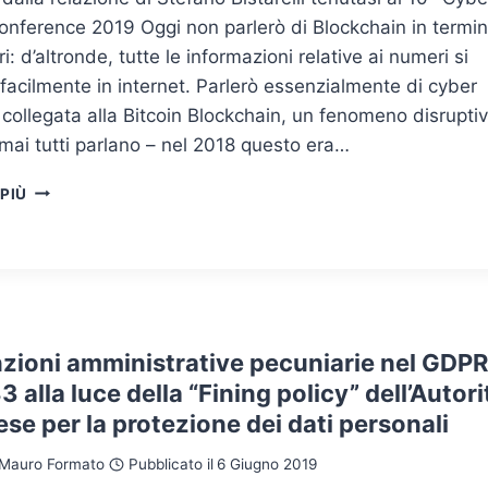
nference 2019 Oggi non parlerò di Blockchain in termin
i: d’altronde, tutte le informazioni relative ai numeri si
facilmente in internet. Parlerò essenzialmente di cyber
 collegata alla Bitcoin Blockchain, un fenomeno disrupti
rmai tutti parlano – nel 2018 questo era…
CRYPTOCURRENCY,
 PIÙ
BLOCKCHAIN
AND
CYBER
CRIME
nzioni amministrative pecuniarie nel GDPR
 83 alla luce della “Fining policy” dell’Autori
se per la protezione dei dati personali
Mauro Formato
Pubblicato il
6 Giugno 2019