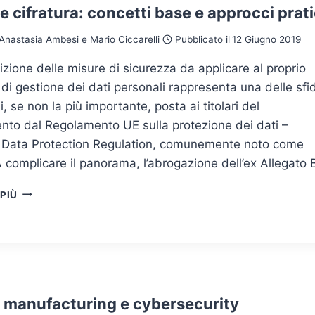
 cifratura: concetti base e approcci prati
Anastasia Ambesi e Mario Ciccarelli
Pubblicato il
12 Giugno 2019
izione delle misure di sicurezza da applicare al proprio
di gestione dei dati personali rappresenta una delle sfi
li, se non la più importante, posta ai titolari del
nto dal Regolamento UE sulla protezione dei dati –
 Data Protection Regulation, comunemente noto come
complicare il panorama, l’abrogazione dell’ex Allegato
GDPR
 PIÙ
E
CIFRATURA:
CONCETTI
BASE
E
APPROCCI
PRATICI
 manufacturing e cybersecurity