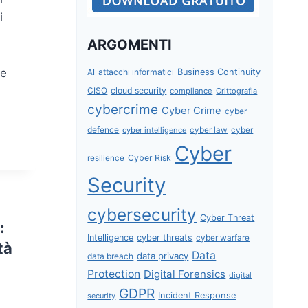
i
ARGOMENTI
ve
attacchi informatici
Business Continuity
AI
CISO
cloud security
compliance
Crittografia
cybercrime
Cyber Crime
cyber
defence
cyber intelligence
cyber law
cyber
Cyber
Cyber Risk
resilience
Security
cybersecurity
Cyber Threat
:
Intelligence
cyber threats
cyber warfare
tà
Data
data privacy
data breach
Protection
Digital Forensics
digital
GDPR
Incident Response
security