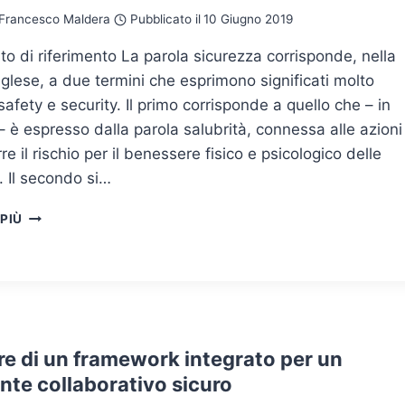
Francesco Maldera
Pubblicato il
10 Giugno 2019
sto di riferimento La parola sicurezza corrisponde, nella
nglese, a due termini che esprimono significati molto
 safety e security. Il primo corrisponde a quello che – in
 – è espresso dalla parola salubrità, connessa alle azioni
rre il rischio per il benessere fisico e psicologico delle
 Il secondo si…
SMART
 PIÙ
MANUFACTURING
E
CYBERSECURITY
ore di un framework integrato per un
nte collaborativo sicuro