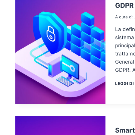
GDPR e
A cura di:
La defin
sistema 
principa
trattame
General
GDPR. A 
LEGGI DI
Smart