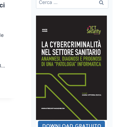
ci
per:
de
 B…