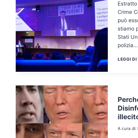
Estratto
Crime Co
può ess
stiamo p
Stati Un
polizia…
LEGGI DI
Perché
Disinf
illecit
A cura di: