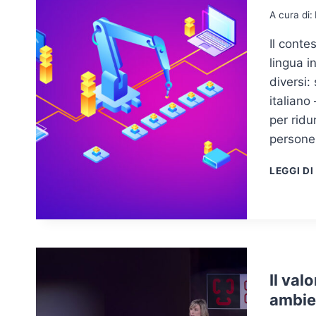
A cura di:
Il conte
lingua i
diversi:
italiano
per ridu
persone.
LEGGI DI
Il val
ambie