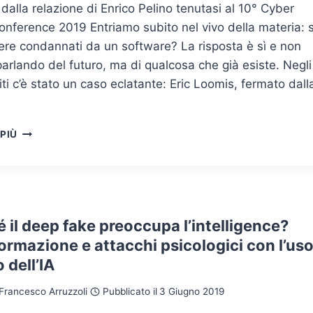
 dalla relazione di Enrico Pelino tenutasi al 10° Cyber
nference 2019 Entriamo subito nel vivo della materia: s
ere condannati da un software? La risposta è sì e non
arlando del futuro, ma di qualcosa che già esiste. Negli
iti c’è stato un caso eclatante: Eric Loomis, fermato dall
DECISIONI
 PIÙ
AUTOMATIZZATE
SU
ALGORITMI:
IL
QUADRO
GIURIDICO
 il deep fake preoccupa l’intelligence?
ormazione e attacchi psicologici con l’us
o dell’IA
Francesco Arruzzoli
Pubblicato il
3 Giugno 2019