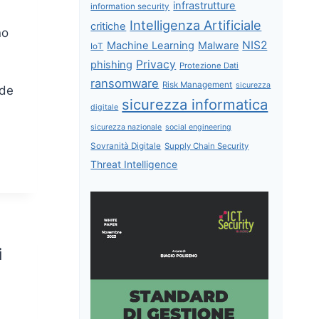
infrastrutture
information security
Intelligenza Artificiale
critiche
no
NIS2
Machine Learning
Malware
IoT
Privacy
phishing
Protezione Dati
ransomware
Risk Management
sicurezza
ede
sicurezza informatica
digitale
sicurezza nazionale
social engineering
Sovranità Digitale
Supply Chain Security
Threat Intelligence
i