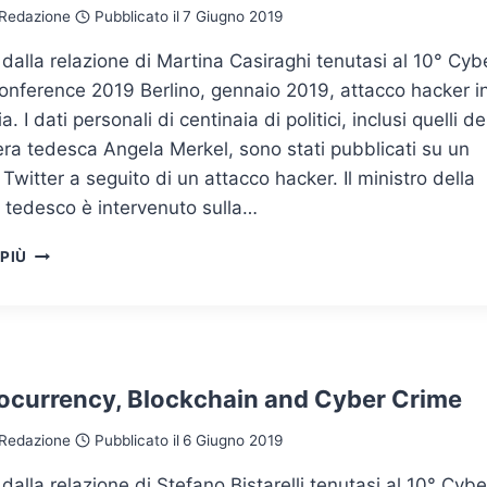
Redazione
Pubblicato il
7 Giugno 2019
 dalla relazione di Martina Casiraghi tenutasi al 10° Cyb
onference 2019 Berlino, gennaio 2019, attacco hacker i
 I dati personali di centinaia di politici, inclusi quelli de
era tedesca Angela Merkel, sono stati pubblicati su un
Twitter a seguito di un attacco hacker. Il ministro della
a tedesco è intervenuto sulla…
IL
 PIÙ
VALORE
DI
UN
FRAMEWORK
INTEGRATO
PER
ocurrency, Blockchain and Cyber Crime
UN
AMBIENTE
Redazione
Pubblicato il
6 Giugno 2019
COLLABORATIVO
SICURO
 dalla relazione di Stefano Bistarelli tenutasi al 10° Cybe