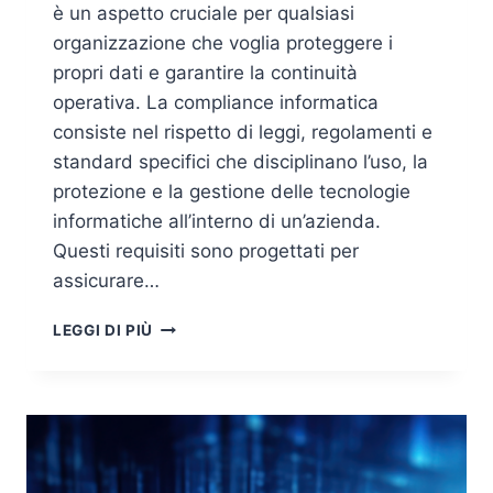
è un aspetto cruciale per qualsiasi
organizzazione che voglia proteggere i
propri dati e garantire la continuità
operativa. La compliance informatica
consiste nel rispetto di leggi, regolamenti e
standard specifici che disciplinano l’uso, la
protezione e la gestione delle tecnologie
informatiche all’interno di un’azienda.
Questi requisiti sono progettati per
assicurare…
COMPLIANCE
LEGGI DI PIÙ
NORMATIVA
NELLA
GOVERNANCE
DELLA
SICUREZZA
INFORMATICA