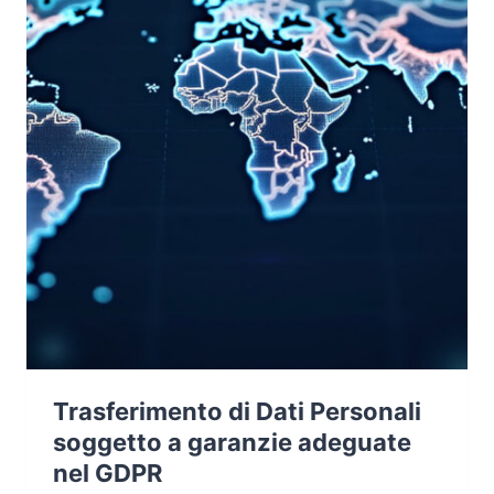
Trasferimento di Dati Personali
soggetto a garanzie adeguate
nel GDPR