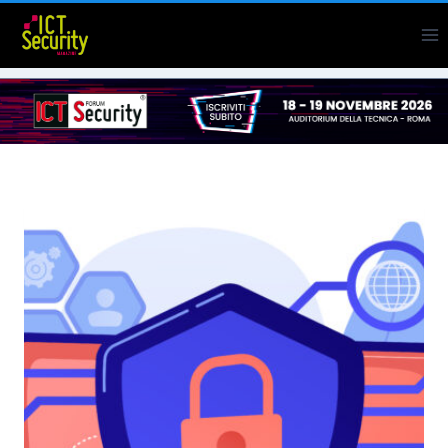
Salta
al
contenuto