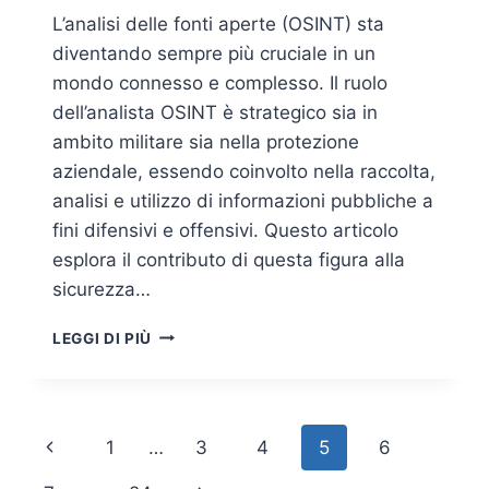
L’analisi delle fonti aperte (OSINT) sta
diventando sempre più cruciale in un
mondo connesso e complesso. Il ruolo
dell’analista OSINT è strategico sia in
ambito militare sia nella protezione
aziendale, essendo coinvolto nella raccolta,
analisi e utilizzo di informazioni pubbliche a
fini difensivi e offensivi. Questo articolo
esplora il contributo di questa figura alla
sicurezza…
ANALISTA
LEGGI DI PIÙ
OSINT:
RUOLO,
APPROCCI
E
Navigazione
Pagina
1
…
3
4
5
6
SFIDE
NELLA
Precedente