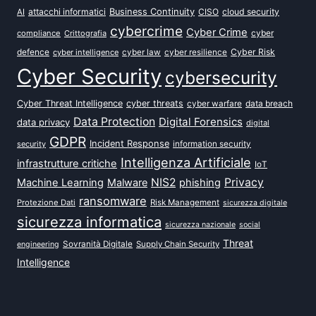
attacchi informatici
Business Continuity
CISO
cloud security
AI
cybercrime
Cyber Crime
cyber
compliance
Crittografia
defence
Cyber Risk
cyber intelligence
cyber law
cyber resilience
Cyber Security
cybersecurity
Cyber Threat Intelligence
cyber threats
data breach
cyber warfare
Data Protection
Digital Forensics
data privacy
digital
GDPR
Incident Response
security
information security
Intelligenza Artificiale
infrastrutture critiche
IoT
NIS2
Privacy
Machine Learning
Malware
phishing
ransomware
Protezione Dati
Risk Management
sicurezza digitale
sicurezza informatica
sicurezza nazionale
social
Threat
Sovranità Digitale
Supply Chain Security
engineering
Intelligence