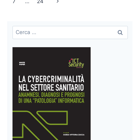
pagina
Pagina
7
…
24
CYBERSECURITY
successiva
Ricerca
per: