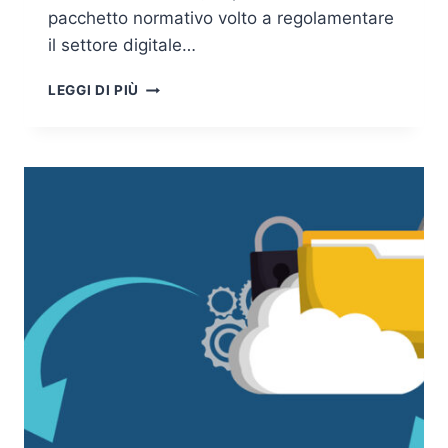
pacchetto normativo volto a regolamentare
il settore digitale…
REGOLAMENTO
LEGGI DI PIÙ
UE
SUI
SERVIZI
DIGITALI
(DSA):
RESPONSABILIZZAZIONE
DELLE
PIATTAFORME
ONLINE