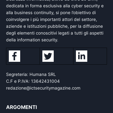
dedicata in forma esclusiva alla cyber security e
alla business continuity, si pone l’obiettivo di
coinvolgere i più importanti attori del settore,
aziende e istituzioni pubbliche, per la diffusione
degli elementi conoscitivi legati a tutti gli aspetti
della information security.
Segreteria: Humana SRL
C.F e P.IVA: 13642431004
redazione@ictsecuritymagazine.com
ARGOMENTI