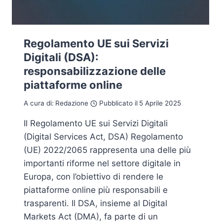
Regolamento UE sui Servizi
Digitali (DSA):
responsabilizzazione delle
piattaforme online
A cura di:
Redazione
Pubblicato il
5 Aprile 2025
Il Regolamento UE sui Servizi Digitali
(Digital Services Act, DSA) Regolamento
(UE) 2022/2065 rappresenta una delle più
importanti riforme nel settore digitale in
Europa, con l’obiettivo di rendere le
piattaforme online più responsabili e
trasparenti. Il DSA, insieme al Digital
Markets Act (DMA), fa parte di un