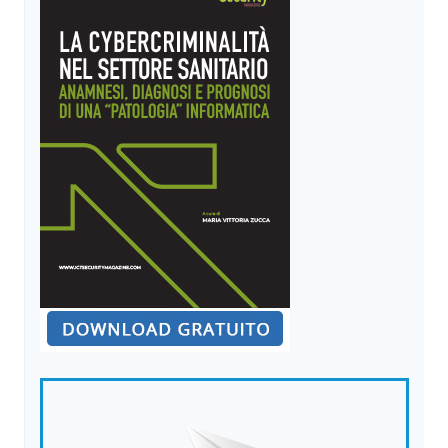
COLPISCONO
I
POSSESSORI
DI
CRYPTO
WALLET