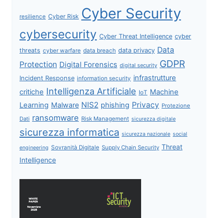
Cyber Security
Cyber Risk
resilience
cybersecurity
Cyber Threat Intelligence
cyber
Data
data privacy
threats
data breach
cyber warfare
GDPR
Protection
Digital Forensics
digital security
infrastrutture
Incident Response
information security
Intelligenza Artificiale
critiche
Machine
IoT
NIS2
Privacy
Learning
Malware
phishing
Protezione
ransomware
Dati
Risk Management
sicurezza digitale
sicurezza informatica
sicurezza nazionale
social
Threat
Sovranità Digitale
Supply Chain Security
engineering
Intelligence