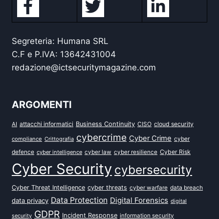
Segreteria: Humana SRL
C.F e P.IVA: 13642431004
redazione@ictsecuritymagazine.com
ARGOMENTI
attacchi informatici
Business Continuity
CISO
cloud security
AI
cybercrime
Cyber Crime
cyber
compliance
Crittografia
defence
Cyber Risk
cyber intelligence
cyber law
cyber resilience
Cyber Security
cybersecurity
Cyber Threat Intelligence
cyber threats
data breach
cyber warfare
Data Protection
Digital Forensics
data privacy
digital
GDPR
Incident Response
security
information security