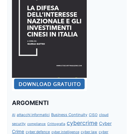
ARGOMENTI
attacchi informatici
Business Continuity
CISO
cloud
AI
cybercrime
Cyber
security
compliance
Crittografia
Crime
cyber defence
cyber intelligence
cyber law
cyber