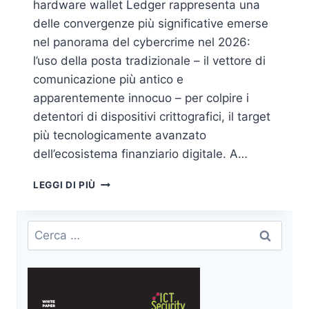
hardware wallet Ledger rappresenta una
delle convergenze più significative emerse
nel panorama del cybercrime nel 2026:
l’uso della posta tradizionale – il vettore di
comunicazione più antico e
apparentemente innocuo – per colpire i
detentori di dispositivi crittografici, il target
più tecnologicamente avanzato
dell’ecosistema finanziario digitale. A…
QR
LEGGI DI PIÙ
CODE
PHISHING
LEDGER:
Ricerca
LETTERE
per:
TRUFFA
CON
CODICI
QR