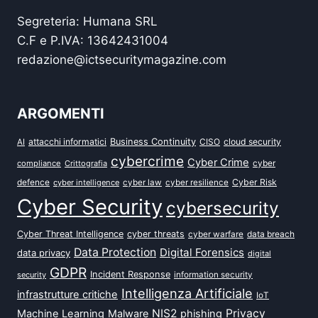
Segreteria: Humana SRL
C.F e P.IVA: 13642431004
redazione@ictsecuritymagazine.com
ARGOMENTI
attacchi informatici
Business Continuity
CISO
cloud security
AI
cybercrime
Cyber Crime
cyber
compliance
Crittografia
defence
Cyber Risk
cyber intelligence
cyber law
cyber resilience
Cyber Security
cybersecurity
Cyber Threat Intelligence
cyber threats
data breach
cyber warfare
Data Protection
Digital Forensics
data privacy
digital
GDPR
Incident Response
security
information security
Intelligenza Artificiale
infrastrutture critiche
IoT
NIS2
Privacy
Machine Learning
Malware
phishing