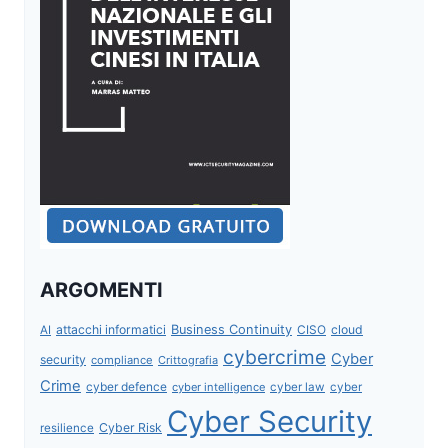
ARGOMENTI
attacchi informatici
Business Continuity
CISO
cloud
AI
cybercrime
Cyber
security
compliance
Crittografia
Crime
cyber defence
cyber intelligence
cyber law
cyber
Cyber Security
Cyber Risk
resilience