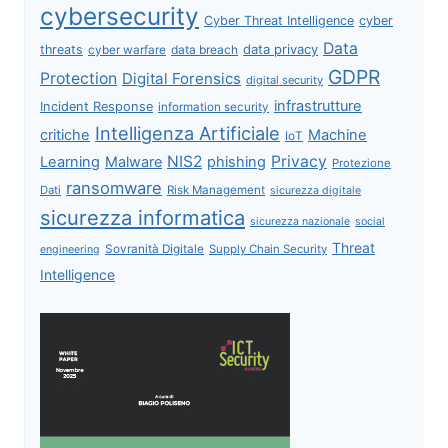
cybersecurity
Cyber Threat Intelligence
cyber
Data
data privacy
threats
data breach
cyber warfare
GDPR
Protection
Digital Forensics
digital security
infrastrutture
Incident Response
information security
Intelligenza Artificiale
critiche
Machine
IoT
NIS2
Privacy
Learning
Malware
phishing
Protezione
ransomware
Dati
Risk Management
sicurezza digitale
sicurezza informatica
sicurezza nazionale
social
Threat
Sovranità Digitale
Supply Chain Security
engineering
Intelligence