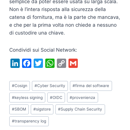
semplice da poter essere usata su larga scala.
Non è l’intera risposta alla sicurezza della
catena di fornitura, ma è la parte che mancava,
e che per la prima volta non chiede a nessuno
di custodire una chiave.
Condividi sui Social Network:
Li
F
T
W
C
G
n
a
w
h
o
m
k
c
itt
at
p
ai
Tag
#
Cosign
#
Cyber Security
#
firma del software
e
e
er
s
y
l
articolo:
dI
b
A
Li
#
keyless signing
#
OIDC
#
provenienza
n
o
p
n
#
SBOM
#
sigstore
#
Supply Chain Security
o
p
k
#
transparency log
k