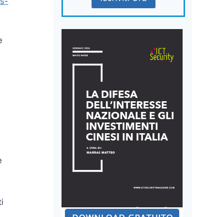
s-
e
e
i