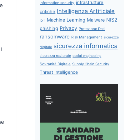
infrastrutture
information security
re
Intelligenza Artificiale
critiche
NIS2
Machine Learning
Malware
IoT
Privacy
phishing
Protezione Dati
ransomware
Risk Management
sicurezza
sicurezza informatica
digitale
i
sicurezza nazionale
social engineering
Sovranità Digitale
Supply Chain Security
Threat Intelligence
è
ne