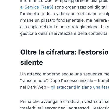
informatica. Quel tempo appartiene alla preis
a-Service (RaaS)
sono organizzazioni digitali
l’architettura della vittima per settimane e c
rimane un pilastro fondamentale, ma nell’era
alla copia dei dati è una strategia miope. La s
gestione della riservatezza e della continuità 
Oltre la cifratura: l’estorsi
silente
Un attacco moderno segue una sequenza metic
“ransom note”. Dopo l’accesso iniziale – trami
nel Dark Web –
gli attaccanti iniziano una fa
Prima che avvenga la cifratura, i vostri dati sen
trasferiti sui server degli aggressori. L’estorsi