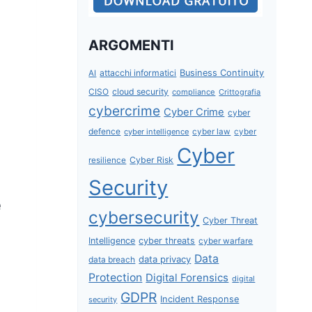
ARGOMENTI
attacchi informatici
Business Continuity
AI
CISO
cloud security
compliance
Crittografia
cybercrime
Cyber Crime
cyber
defence
cyber intelligence
cyber law
cyber
Cyber
Cyber Risk
resilience
Security
e
cybersecurity
Cyber Threat
Intelligence
cyber threats
cyber warfare
Data
data privacy
data breach
Protection
Digital Forensics
digital
GDPR
Incident Response
security