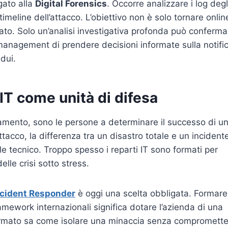
gato alla
Digital Forensics
. Occorre analizzare i log degl
a timeline dell’attacco. L’obiettivo non è solo tornare onlin
ato. Solo un’analisi investigativa profonda può conferma
l management di prendere decisioni informate sulla notifi
idui.
’IT come unità di difesa
evamento, sono le persone a determinare il successo di u
ttacco, la differenza tra un disastro totale e un incident
e tecnico. Troppo spesso i reparti IT sono formati per
elle crisi sotto stress.
ncident Responder
è oggi una scelta obbligata. Formare
amework internazionali significa dotare l’azienda di una
ormato sa come isolare una minaccia senza compromett