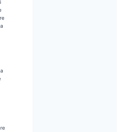
i
e
re
ca
na
e
ere