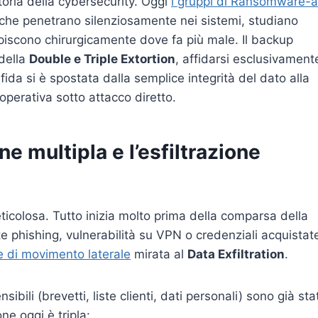
toria della cybersecurity. Oggi
i gruppi di Ransomware-a
 che penetrano silenziosamente nei sistemi, studiano
olpiscono chirurgicamente dove fa più male. Il backup
 della
Double e Triple Extortion
, affidarsi esclusivament
fida si è spostata dalla semplice integrità del dato alla
operativa sotto attacco diretto.
one multipla e l’esfiltrazione
olosa. Tutto inizia molto prima della comparsa della
te phishing, vulnerabilità su VPN o credenziali acquistat
se di movimento laterale
mirata al
Data Exfiltration
.
sibili (brevetti, liste clienti, dati personali) sono già stat
one oggi è tripla: