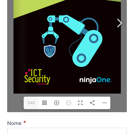
1/42
*
Nome