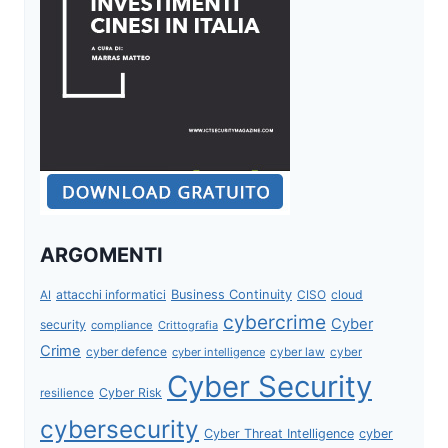
ARGOMENTI
attacchi informatici
Business Continuity
CISO
cloud
AI
cybercrime
Cyber
security
compliance
Crittografia
Crime
cyber defence
cyber intelligence
cyber law
cyber
Cyber Security
Cyber Risk
resilience
cybersecurity
Cyber Threat Intelligence
cyber