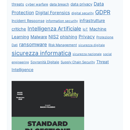
Data
data privacy
threats
data breach
cyber warfare
GDPR
Protection
Digital Forensics
digital security
infrastrutture
Incident Response
information security
Intelligenza Artificiale
critiche
Machine
IoT
NIS2
Privacy
Learning
Malware
phishing
Protezione
ransomware
Dati
Risk Management
sicurezza digitale
sicurezza informatica
sicurezza nazionale
social
Threat
Sovranità Digitale
Supply Chain Security
engineering
Intelligence