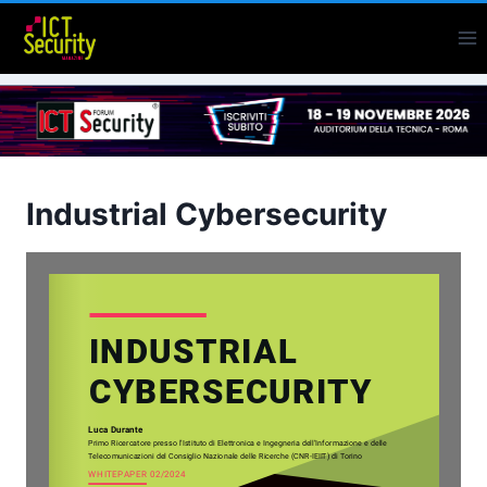
Salta
al
contenuto
Industrial Cybersecurity