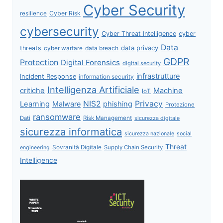
Cyber Security
Cyber Risk
resilience
cybersecurity
Cyber Threat Intelligence
cyber
Data
data privacy
threats
data breach
cyber warfare
GDPR
Protection
Digital Forensics
digital security
infrastrutture
Incident Response
information security
Intelligenza Artificiale
critiche
Machine
IoT
NIS2
Privacy
Learning
Malware
phishing
Protezione
ransomware
Dati
Risk Management
sicurezza digitale
sicurezza informatica
sicurezza nazionale
social
Threat
Sovranità Digitale
Supply Chain Security
engineering
Intelligence