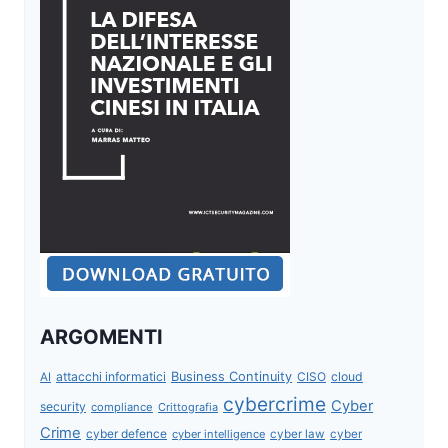
ARGOMENTI
attacchi informatici
Business Continuity
CISO
cloud
AI
cybercrime
Cyber
security
compliance
Crittografia
Crime
cyber defence
cyber intelligence
cyber law
cyber