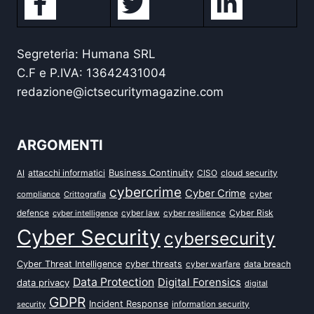
Segreteria: Humana SRL
C.F e P.IVA: 13642431004
redazione@ictsecuritymagazine.com
ARGOMENTI
attacchi informatici
Business Continuity
CISO
cloud security
AI
cybercrime
Cyber Crime
cyber
compliance
Crittografia
defence
Cyber Risk
cyber intelligence
cyber law
cyber resilience
Cyber Security
cybersecurity
Cyber Threat Intelligence
cyber threats
data breach
cyber warfare
Data Protection
Digital Forensics
data privacy
digital
GDPR
Incident Response
security
information security