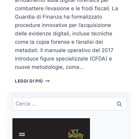
affidamento sulla digital forensics per
combattere l’evasione e le frodi fiscali. La
Guardia di Finanza ha formalizzato
procedure innovative per l’acquisizione
delle evidenze digitali, incluse tecniche
come la copia forense e l’analisi dei
metadati. Il manuale operativo del 2017
introduce figure specializzate (CFDA) e
nuove metodologie, come…
LE
LEGGI DI PIÙ
BASI
DELLA
DIGITAL
Ricerca
FORENSICS
per:
NELLA
CIRCOLARE
1/2018
DELLA
GUARDIA