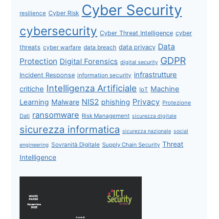
Cyber Security
Cyber Risk
resilience
cybersecurity
Cyber Threat Intelligence
cyber
Data
data privacy
threats
data breach
cyber warfare
GDPR
Protection
Digital Forensics
digital security
infrastrutture
Incident Response
information security
Intelligenza Artificiale
critiche
Machine
IoT
NIS2
Privacy
Learning
Malware
phishing
Protezione
ransomware
Dati
Risk Management
sicurezza digitale
sicurezza informatica
sicurezza nazionale
social
Threat
Sovranità Digitale
Supply Chain Security
engineering
Intelligence