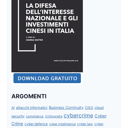
ARGOMENTI
attacchi informatici
Business Continuity
CISO
cloud
AI
cybercrime
Cyber
security
compliance
Crittografia
Crime
cyber defence
cyber intelligence
cyber law
cyber