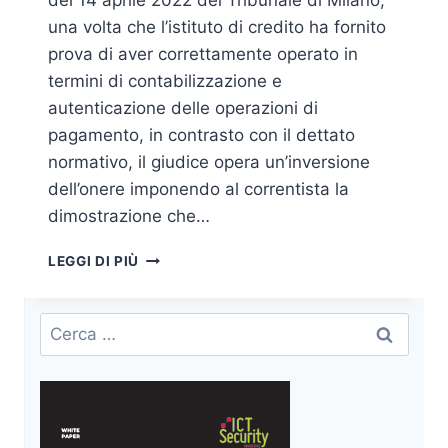
del 14 aprile 2022 del Tribunale di Milano,
una volta che l’istituto di credito ha fornito
prova di aver correttamente operato in
termini di contabilizzazione e
autenticazione delle operazioni di
pagamento, in contrasto con il dettato
normativo, il giudice opera un’inversione
dell’onere imponendo al correntista la
dimostrazione che…
RISARCIMENTO
LEGGI DI PIÙ
DEL
DANNO
DA
Ricerca
PHISHING
per:
E
L’ONERE
DELLA
PROVA:
OCCORRE