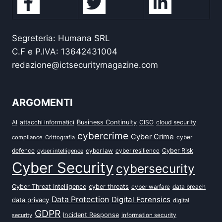
Segreteria: Humana SRL
C.F e P.IVA: 13642431004
redazione@ictsecuritymagazine.com
ARGOMENTI
attacchi informatici
Business Continuity
CISO
cloud security
AI
cybercrime
Cyber Crime
cyber
compliance
Crittografia
defence
Cyber Risk
cyber intelligence
cyber law
cyber resilience
Cyber Security
cybersecurity
Cyber Threat Intelligence
cyber threats
data breach
cyber warfare
Data Protection
Digital Forensics
data privacy
digital
GDPR
Incident Response
security
information security