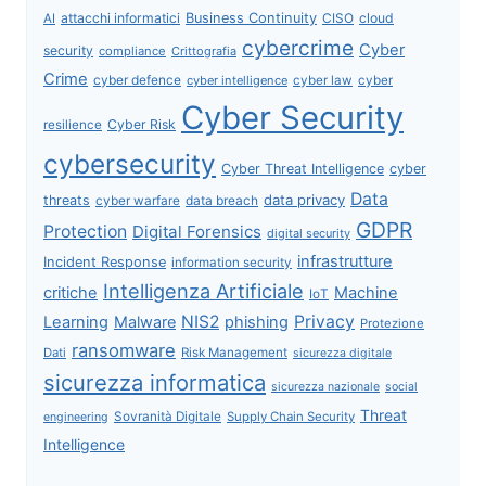
attacchi informatici
Business Continuity
CISO
cloud
AI
cybercrime
Cyber
security
compliance
Crittografia
Crime
cyber defence
cyber intelligence
cyber law
cyber
Cyber Security
Cyber Risk
resilience
cybersecurity
Cyber Threat Intelligence
cyber
Data
data privacy
threats
data breach
cyber warfare
GDPR
Protection
Digital Forensics
digital security
infrastrutture
Incident Response
information security
Intelligenza Artificiale
critiche
Machine
IoT
NIS2
Privacy
Learning
Malware
phishing
Protezione
ransomware
Dati
Risk Management
sicurezza digitale
sicurezza informatica
sicurezza nazionale
social
Threat
Sovranità Digitale
Supply Chain Security
engineering
Intelligence