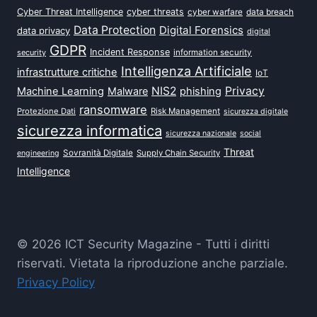
Cyber Threat Intelligence
cyber threats
data breach
cyber warfare
Data Protection
Digital Forensics
data privacy
digital
GDPR
Incident Response
security
information security
Intelligenza Artificiale
infrastrutture critiche
IoT
NIS2
Privacy
Machine Learning
Malware
phishing
ransomware
Protezione Dati
Risk Management
sicurezza digitale
sicurezza informatica
sicurezza nazionale
social
Threat
Sovranità Digitale
Supply Chain Security
engineering
Intelligence
© 2026 ICT Security Magazine - Tutti i diritti
riservati. Vietata la riproduzione anche parziale.
Privacy Policy