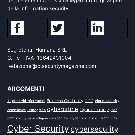
degli elementi conoscitivi legati a tutti gli aspetti
della information security.
Segreteria: Humana SRL
C.F e P.IVA: 13642431004
redazione@ictsecuritymagazine.com
ARGOMENTI
attacchi informatici
Business Continuity
CISO
cloud security
AI
cybercrime
Cyber Crime
cyber
compliance
Crittografia
defence
Cyber Risk
cyber intelligence
cyber law
cyber resilience
Cyber Security
cybersecurity