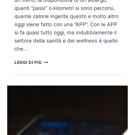
un treno, la disponibilità di un albergo,
quanti “passi” o kilometri si sono percorsi,
quante calorie ingerite questo e molto altro
oggi viene fatto con una “APP”. Con le APP
si fa quasi tutto oggi, ma indubbiamente il
settore della sanità e del wellness è quello
che…
TUTTO
LEGGI DI PIÙ
QUELLO
CHE
C’È
DA
SAPERE
PER
PROGETTARE
UNA
APP
MEDICA
A