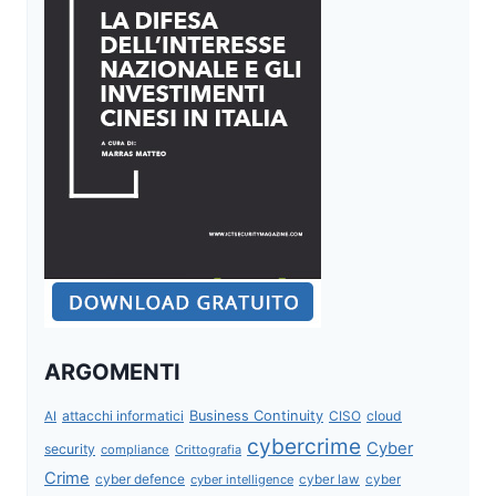
ARGOMENTI
attacchi informatici
Business Continuity
CISO
cloud
AI
cybercrime
Cyber
security
compliance
Crittografia
Crime
cyber defence
cyber intelligence
cyber law
cyber