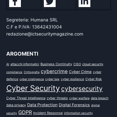
Segreteria: Humana SRL
C.F e P.IVA: 13642431004
redazione@ictsecuritymagazine.com
ARGOMENTI
attacchi informatici
Business Continuity
CISO
cloud security
AI
cybercrime
Cyber Crime
cyber
compliance
Crittografia
defence
Cyber Risk
cyber intelligence
cyber law
cyber resilience
Cyber Security
cybersecurity
Cyber Threat Intelligence
cyber threats
data breach
cyber warfare
Data Protection
Digital Forensics
data privacy
digital
GDPR
Incident Response
security
information security