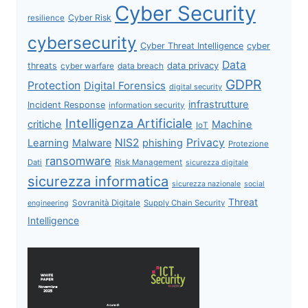
Cyber Security
Cyber Risk
resilience
cybersecurity
Cyber Threat Intelligence
cyber
Data
data privacy
threats
data breach
cyber warfare
GDPR
Protection
Digital Forensics
digital security
infrastrutture
Incident Response
information security
Intelligenza Artificiale
critiche
Machine
IoT
NIS2
Privacy
Learning
Malware
phishing
Protezione
ransomware
Dati
Risk Management
sicurezza digitale
sicurezza informatica
sicurezza nazionale
social
Threat
Sovranità Digitale
Supply Chain Security
engineering
Intelligence