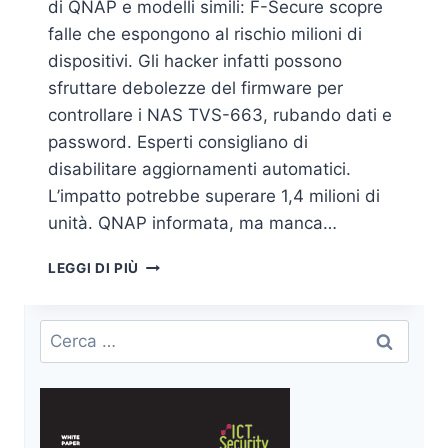
di QNAP e modelli simili: F-Secure scopre
falle che espongono al rischio milioni di
dispositivi. Gli hacker infatti possono
sfruttare debolezze del firmware per
controllare i NAS TVS-663, rubando dati e
password. Esperti consigliano di
disabilitare aggiornamenti automatici.
L’impatto potrebbe superare 1,4 milioni di
unità. QNAP informata, ma manca…
FALLE
LEGGI DI PIÙ
NEL
FIRMWARE
QNAP
Ricerca
DEI
per:
DISPOSITIVI
NAS
TVS-
663: