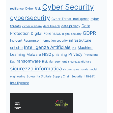
Cyber Security
Cyber Risk
resilience
cybersecurity
Cyber Threat Intelligence
cyber
Data
data privacy
threats
data breach
cyber warfare
GDPR
Protection
Digital Forensics
digital security
infrastrutture
Incident Response
information security
Intelligenza Artificiale
critiche
Machine
IoT
NIS2
Privacy
Learning
Malware
phishing
Protezione
ransomware
Dati
Risk Management
sicurezza digitale
sicurezza informatica
sicurezza nazionale
social
Threat
Sovranità Digitale
Supply Chain Security
engineering
Intelligence