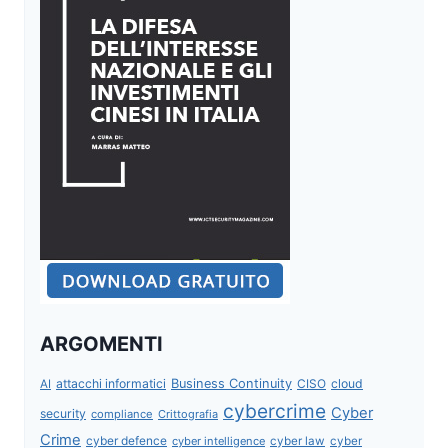
ARGOMENTI
attacchi informatici
Business Continuity
CISO
cloud
AI
cybercrime
Cyber
security
compliance
Crittografia
Crime
cyber defence
cyber intelligence
cyber law
cyber