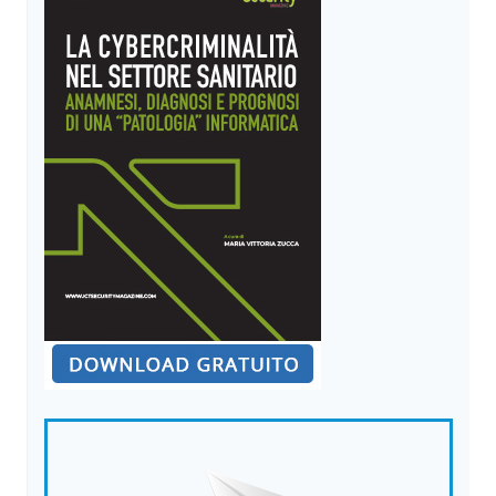
UTENTI
ESPOSTI
AD
ATTACCHI
SU
LARGA
SCALA