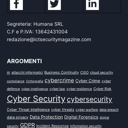
Segreteria: Humana SRL
C.F e P.IVA: 13642431004
redazione@ictsecuritymagazine.com
ARGOMENTI
attacchi informatici
Business Continuity
CISO
cloud security
AI
cybercrime
Cyber Crime
cyber
compliance
Crittografia
defence
Cyber Risk
cyber intelligence
cyber law
cyber resilience
Cyber Security
cybersecurity
Cyber Threat Intelligence
cyber threats
data breach
cyber warfare
Data Protection
Digital Forensics
data privacy
digital
GDPR
Incident Response
security
information security