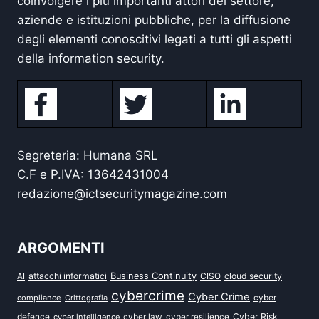
coinvolgere i più importanti attori del settore,
aziende e istituzioni pubbliche, per la diffusione
degli elementi conoscitivi legati a tutti gli aspetti
della information security.
Segreteria: Humana SRL
C.F e P.IVA: 13642431004
redazione@ictsecuritymagazine.com
ARGOMENTI
attacchi informatici
Business Continuity
CISO
cloud security
AI
cybercrime
Cyber Crime
cyber
compliance
Crittografia
defence
Cyber Risk
cyber intelligence
cyber law
cyber resilience