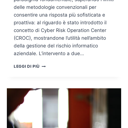
delle metodologie convenzionali per
consentire una risposta più sofisticata e
proattiva: al riguardo è stato introdotto il
concetto di Cyber Risk Operation Center
(CROC), mostrandone l’utilità nell’ambito
della gestione del rischio informatico
aziendale. L’intervento a due…
CONTINUOUS
LEGGI DI PIÙ
THREAT
EXPOSURE
MANAGEMENT
E
CYBER
RISK
OPERATION
CENTER:
ARCHITETTURA
AVANZATA