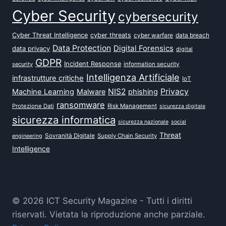
Cyber Security
cybersecurity
Cyber Threat Intelligence
cyber threats
data breach
cyber warfare
Data Protection
Digital Forensics
data privacy
digital
GDPR
Incident Response
security
information security
Intelligenza Artificiale
infrastrutture critiche
IoT
NIS2
Privacy
Machine Learning
Malware
phishing
ransomware
Protezione Dati
Risk Management
sicurezza digitale
sicurezza informatica
sicurezza nazionale
social
Threat
Sovranità Digitale
Supply Chain Security
engineering
Intelligence
© 2026 ICT Security Magazine - Tutti i diritti
riservati. Vietata la riproduzione anche parziale.