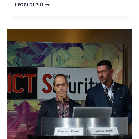
L’IMPORTANZA
LEGGI DI PIÙ
DI
EFFETTUARE
IL
PENETRATION
TEST
APPLICATIVO