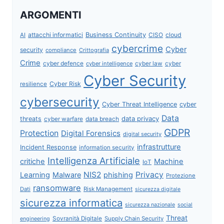
ARGOMENTI
attacchi informatici
Business Continuity
CISO
cloud
AI
cybercrime
Cyber
security
compliance
Crittografia
Crime
cyber defence
cyber intelligence
cyber law
cyber
Cyber Security
Cyber Risk
resilience
cybersecurity
Cyber Threat Intelligence
cyber
Data
data privacy
threats
data breach
cyber warfare
GDPR
Protection
Digital Forensics
digital security
infrastrutture
Incident Response
information security
Intelligenza Artificiale
critiche
Machine
IoT
NIS2
Privacy
Learning
Malware
phishing
Protezione
ransomware
Dati
Risk Management
sicurezza digitale
sicurezza informatica
sicurezza nazionale
social
Threat
Sovranità Digitale
Supply Chain Security
engineering