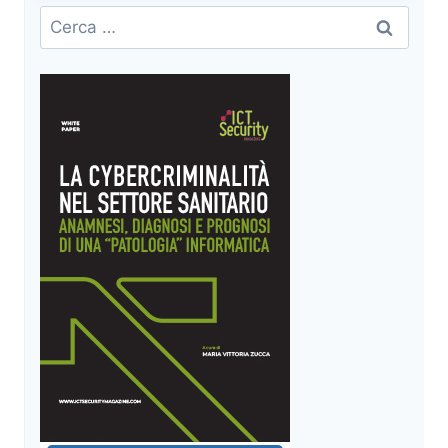
ASSESSMENT
Ricerca
NELL’ERA
per:
MODERNA
DELLA
CYBERSECURITY.
ABBIAMO
INCONTRATO
7LAYERS