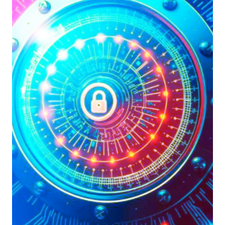
LA
MINIMIZZAZIONE
DELL’ESPOSIZIONE
AI
CYBER-
RISCHI