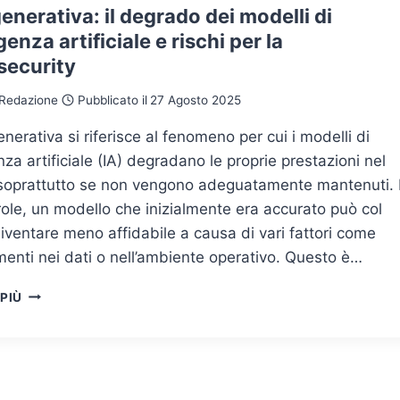
enerativa: il degrado dei modelli di
igenza artificiale e rischi per la
security
Redazione
Pubblicato il
27 Agosto 2025
enerativa si riferisce al fenomeno per cui i modelli di
enza artificiale (IA) degradano le proprie prestazioni nel
soprattutto se non vengono adeguatamente mantenuti. 
role, un modello che inizialmente era accurato può col
ventare meno affidabile a causa di vari fattori come
enti nei dati o nell’ambiente operativo. Questo è…
AI
 PIÙ
DEGENERATIVA:
IL
DEGRADO
DEI
MODELLI