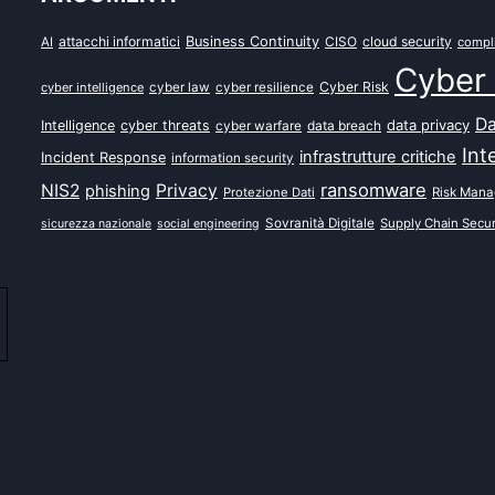
attacchi informatici
Business Continuity
CISO
cloud security
AI
compl
Cyber 
Cyber Risk
cyber intelligence
cyber law
cyber resilience
Da
data privacy
Intelligence
cyber threats
data breach
cyber warfare
Int
infrastrutture critiche
Incident Response
information security
ransomware
NIS2
Privacy
phishing
Protezione Dati
Risk Man
Sovranità Digitale
Supply Chain Secur
sicurezza nazionale
social engineering