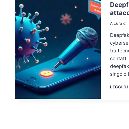
Deepfa
attacc
A cura di:
Deepfak
cybersec
tra tecn
contatti
deepfak
singolo 
LEGGI DI