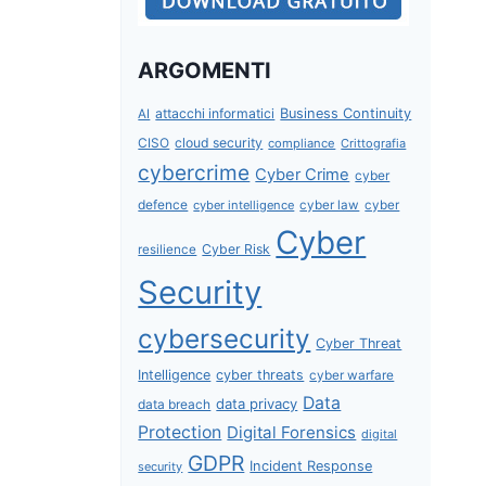
ARGOMENTI
attacchi informatici
Business Continuity
AI
CISO
cloud security
compliance
Crittografia
cybercrime
Cyber Crime
cyber
defence
cyber intelligence
cyber law
cyber
Cyber
Cyber Risk
resilience
Security
cybersecurity
Cyber Threat
Intelligence
cyber threats
cyber warfare
Data
data privacy
data breach
Protection
Digital Forensics
digital
GDPR
Incident Response
security