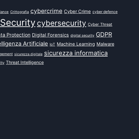
cybercrime
Cyber Crime
cyber defence
iance
Crittografia
Security
cybersecurity
Cyber Threat
GDPR
ta Protection
Digital Forensics
digital security
elligenza Artificiale
Machine Learning
Malware
IoT
sicurezza informatica
agement
sicurezza digitale
Threat Intelligence
ity