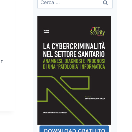
per:
In