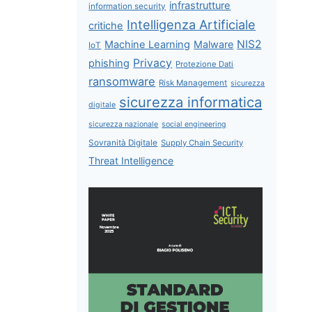
infrastrutture
information security
Intelligenza Artificiale
critiche
NIS2
Machine Learning
Malware
IoT
Privacy
phishing
Protezione Dati
ransomware
Risk Management
sicurezza
sicurezza informatica
digitale
sicurezza nazionale
social engineering
Sovranità Digitale
Supply Chain Security
Threat Intelligence