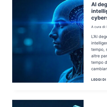
AI deg
intell
cyber
A cura di:
L’AI deg
intellig
tempo, 
altre pa
tempo di
cambiam
LEGGI DI