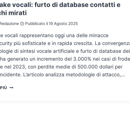
DI
ke vocali: furto di database contatti e
INTELLIGENZA
hi mirati
ARTIFICIALE
E
Redazione
Pubblicato il
19 Agosto 2025
RISCHI
PER
e vocali rappresentano oggi una delle minacce
LA
urity più sofisticate e in rapida crescita. La convergenz
CYBERSECURITY
ologie di sintesi vocale artificiale e furto di database dei
 ha generato un incremento del 3.000% nei casi di frod
e nel 2023, con perdite medie di 500.000 dollari per
incidente. L’articolo analizza metodologie di attacco,…
DEEPFAKE
 PIÙ
VOCALI:
FURTO
DI
DATABASE
CONTATTI
E
ATTACCHI