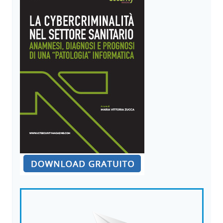
TERZE
PARTI:
CIRCA
5,7
MILIONI
DI
CLIENTI
UNICI
SONO
STATI
COMPROMESSI