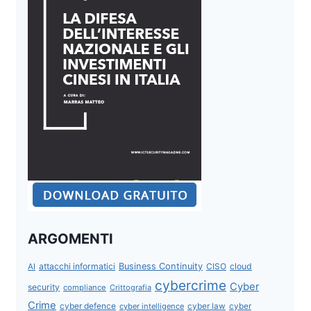
ARGOMENTI
attacchi informatici
Business Continuity
CISO
cloud
AI
cybercrime
Cyber
security
compliance
Crittografia
Crime
cyber defence
cyber intelligence
cyber law
cyber