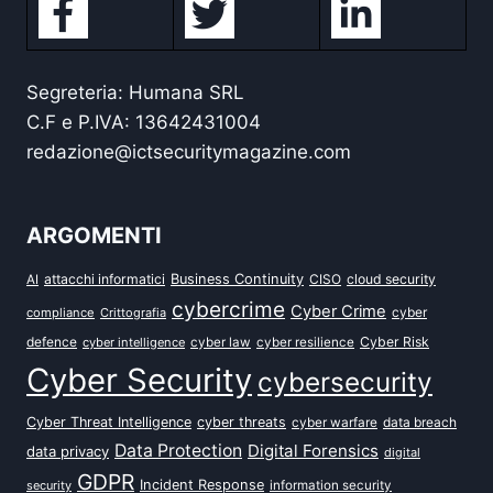
Segreteria: Humana SRL
C.F e P.IVA: 13642431004
redazione@ictsecuritymagazine.com
ARGOMENTI
attacchi informatici
Business Continuity
CISO
cloud security
AI
cybercrime
Cyber Crime
cyber
compliance
Crittografia
defence
Cyber Risk
cyber intelligence
cyber law
cyber resilience
Cyber Security
cybersecurity
Cyber Threat Intelligence
cyber threats
data breach
cyber warfare
Data Protection
Digital Forensics
data privacy
digital
GDPR
Incident Response
security
information security