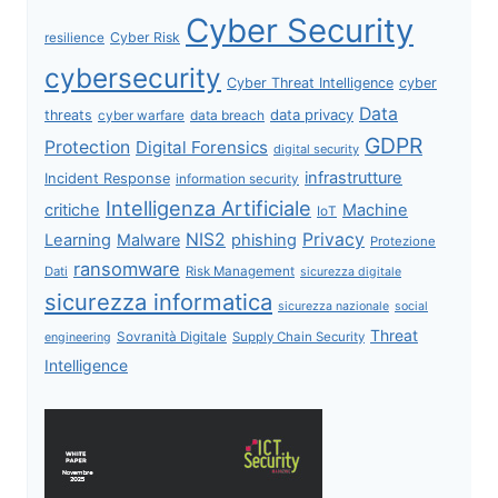
Cyber Security
Cyber Risk
resilience
cybersecurity
Cyber Threat Intelligence
cyber
Data
data privacy
threats
data breach
cyber warfare
GDPR
Protection
Digital Forensics
digital security
infrastrutture
Incident Response
information security
Intelligenza Artificiale
critiche
Machine
IoT
NIS2
Privacy
Learning
Malware
phishing
Protezione
ransomware
Dati
Risk Management
sicurezza digitale
sicurezza informatica
sicurezza nazionale
social
Threat
Sovranità Digitale
Supply Chain Security
engineering
Intelligence