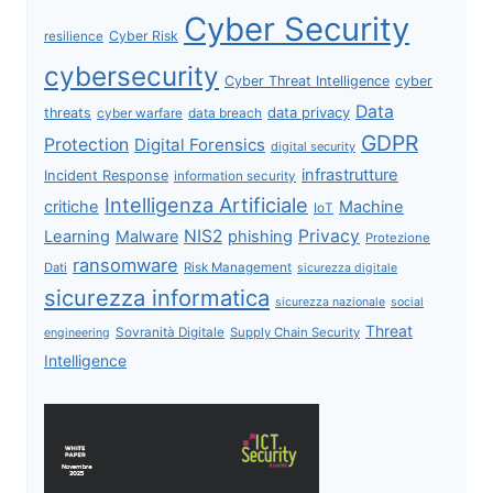
Cyber Security
Cyber Risk
resilience
cybersecurity
Cyber Threat Intelligence
cyber
Data
data privacy
threats
data breach
cyber warfare
GDPR
Protection
Digital Forensics
digital security
infrastrutture
Incident Response
information security
Intelligenza Artificiale
critiche
Machine
IoT
NIS2
Privacy
Learning
Malware
phishing
Protezione
ransomware
Dati
Risk Management
sicurezza digitale
sicurezza informatica
sicurezza nazionale
social
Threat
Sovranità Digitale
Supply Chain Security
engineering
Intelligence