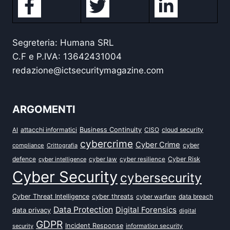
Segreteria: Humana SRL
C.F e P.IVA: 13642431004
redazione@ictsecuritymagazine.com
ARGOMENTI
attacchi informatici
Business Continuity
CISO
cloud security
AI
cybercrime
Cyber Crime
cyber
compliance
Crittografia
defence
Cyber Risk
cyber intelligence
cyber law
cyber resilience
Cyber Security
cybersecurity
Cyber Threat Intelligence
cyber threats
data breach
cyber warfare
Data Protection
Digital Forensics
data privacy
digital
GDPR
Incident Response
security
information security