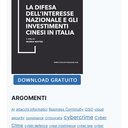
ARGOMENTI
attacchi informatici
Business Continuity
CISO
cloud
AI
cybercrime
Cyber
security
compliance
Crittografia
Crime
cyber defence
cyber intelligence
cyber law
cyber