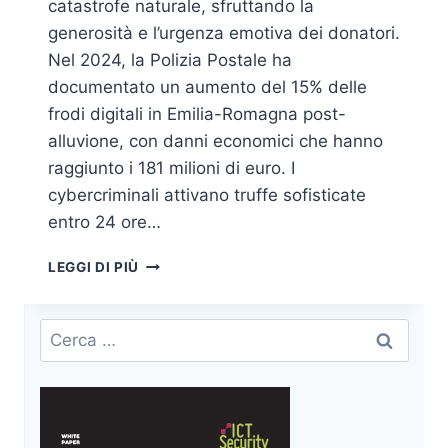
catastrofe naturale, sfruttando la
generosità e l’urgenza emotiva dei donatori.
Nel 2024, la Polizia Postale ha
documentato un aumento del 15% delle
frodi digitali in Emilia-Romagna post-
alluvione, con danni economici che hanno
raggiunto i 181 milioni di euro. I
cybercriminali attivano truffe sofisticate
entro 24 ore…
TRUFFE
LEGGI DI PIÙ
BENEFICENZA
POST-
CATASTROFI:
Ricerca
LA
per:
GUIDA
DEFINITIVA
2025