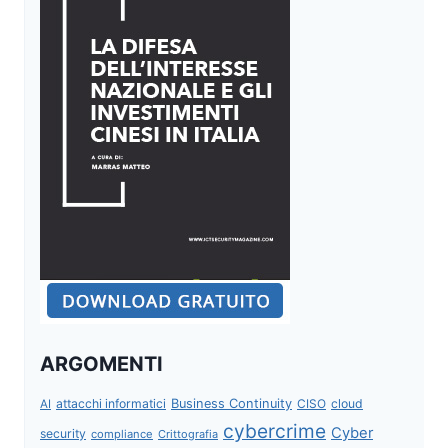
ARGOMENTI
attacchi informatici
Business Continuity
CISO
cloud
AI
cybercrime
Cyber
security
compliance
Crittografia