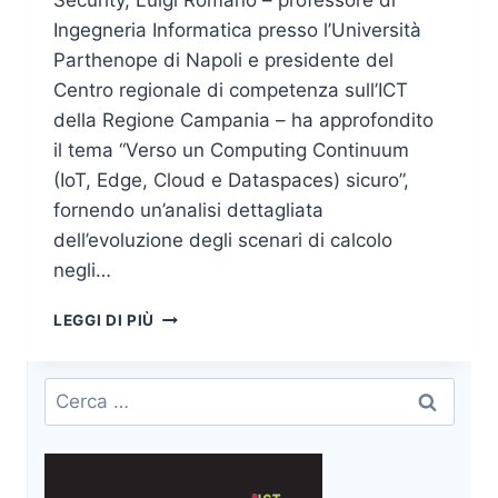
Security, Luigi Romano – professore di
Ingegneria Informatica presso l’Università
Parthenope di Napoli e presidente del
Centro regionale di competenza sull’ICT
della Regione Campania – ha approfondito
il tema “Verso un Computing Continuum
(IoT, Edge, Cloud e Dataspaces) sicuro”,
fornendo un’analisi dettagliata
dell’evoluzione degli scenari di calcolo
negli…
COMPUTING
LEGGI DI PIÙ
CONTINUUM
E
SICUREZZA
Ricerca
AVANZATA
per:
NELLE
INFRASTRUTTURE
DISTRIBUITE