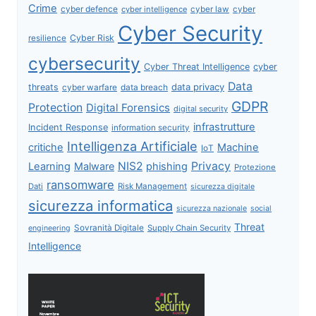
Crime
cyber defence
cyber intelligence
cyber law
cyber
Cyber Security
Cyber Risk
resilience
cybersecurity
Cyber Threat Intelligence
cyber
Data
data privacy
threats
data breach
cyber warfare
GDPR
Protection
Digital Forensics
digital security
infrastrutture
Incident Response
information security
Intelligenza Artificiale
critiche
Machine
IoT
NIS2
Privacy
Learning
Malware
phishing
Protezione
ransomware
Dati
Risk Management
sicurezza digitale
sicurezza informatica
sicurezza nazionale
social
Threat
Sovranità Digitale
Supply Chain Security
engineering
Intelligence