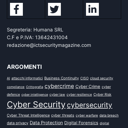
Segreteria: Humana SRL
C.F e P.IVA: 13642431004
redazione@ictsecuritymagazine.com
ARGOMENTI
attacchi informatici
Business Continuity
CISO
cloud security
AI
cybercrime
Cyber Crime
cyber
compliance
Crittografia
defence
Cyber Risk
cyber intelligence
cyber law
cyber resilience
Cyber Security
cybersecurity
Cyber Threat Intelligence
cyber threats
data breach
cyber warfare
Data Protection
Digital Forensics
data privacy
digital