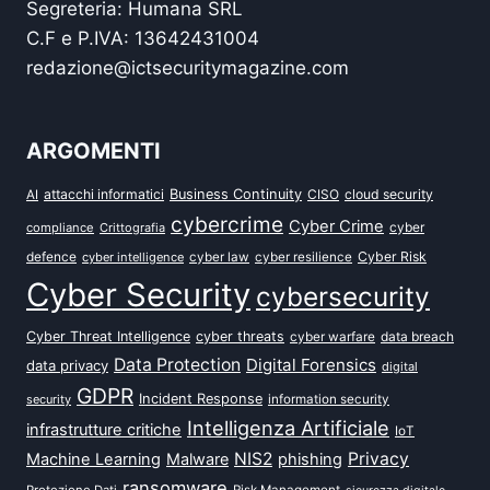
Segreteria: Humana SRL
C.F e P.IVA: 13642431004
redazione@ictsecuritymagazine.com
ARGOMENTI
attacchi informatici
Business Continuity
CISO
cloud security
AI
cybercrime
Cyber Crime
cyber
compliance
Crittografia
defence
Cyber Risk
cyber intelligence
cyber law
cyber resilience
Cyber Security
cybersecurity
Cyber Threat Intelligence
cyber threats
data breach
cyber warfare
Data Protection
Digital Forensics
data privacy
digital
GDPR
Incident Response
security
information security
Intelligenza Artificiale
infrastrutture critiche
IoT
NIS2
Privacy
Machine Learning
Malware
phishing
ransomware