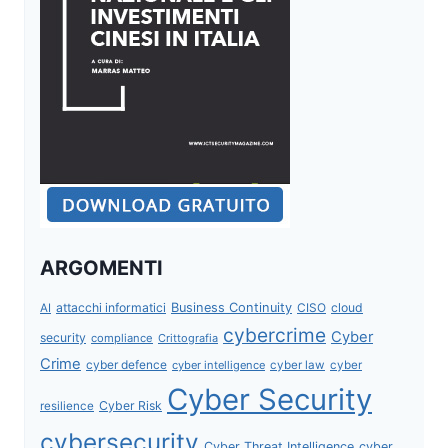
ARGOMENTI
attacchi informatici
Business Continuity
CISO
cloud
AI
cybercrime
Cyber
security
compliance
Crittografia
Crime
cyber defence
cyber intelligence
cyber law
cyber
Cyber Security
Cyber Risk
resilience
cybersecurity
Cyber Threat Intelligence
cyber