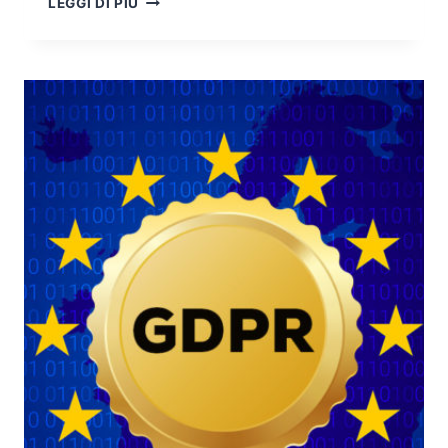
LEGGI DI PIÙ
NUOVA
NORMATIVA
EUROPEA
SULLA
PRIVACY
(GDPR)
E
LA
PERICOLOSITÀ
DELL’ADEGUAMENTO
APPARENTE