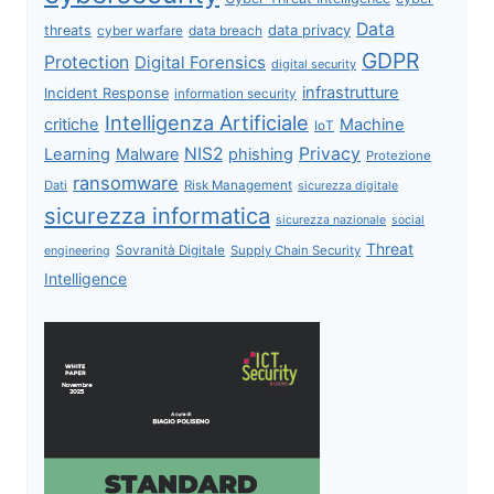
Data
data privacy
threats
data breach
cyber warfare
GDPR
Protection
Digital Forensics
digital security
infrastrutture
Incident Response
information security
Intelligenza Artificiale
critiche
Machine
IoT
NIS2
Privacy
Learning
Malware
phishing
Protezione
ransomware
Dati
Risk Management
sicurezza digitale
sicurezza informatica
sicurezza nazionale
social
Threat
Sovranità Digitale
Supply Chain Security
engineering
Intelligence