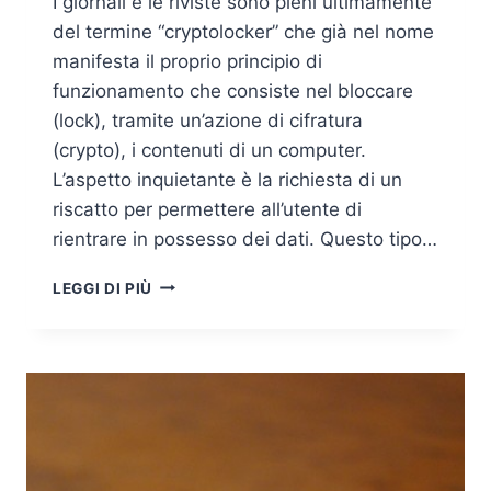
I giornali e le riviste sono pieni ultimamente
del termine “cryptolocker” che già nel nome
manifesta il proprio principio di
funzionamento che consiste nel bloccare
(lock), tramite un’azione di cifratura
(crypto), i contenuti di un computer.
L’aspetto inquietante è la richiesta di un
riscatto per permettere all’utente di
rientrare in possesso dei dati. Questo tipo…
CRYPTOLOCKER,
LEGGI DI PIÙ
COSA
SONO
E
COME
DIFENDERSI
DA
QUESTO
TIPIO
DI