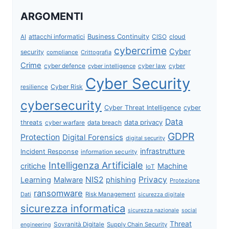
ARGOMENTI
attacchi informatici
Business Continuity
CISO
cloud
AI
cybercrime
Cyber
security
compliance
Crittografia
Crime
cyber defence
cyber intelligence
cyber law
cyber
Cyber Security
Cyber Risk
resilience
cybersecurity
Cyber Threat Intelligence
cyber
Data
data privacy
threats
data breach
cyber warfare
GDPR
Protection
Digital Forensics
digital security
infrastrutture
Incident Response
information security
Intelligenza Artificiale
critiche
Machine
IoT
NIS2
Privacy
Learning
Malware
phishing
Protezione
ransomware
Dati
Risk Management
sicurezza digitale
sicurezza informatica
sicurezza nazionale
social
Threat
Sovranità Digitale
Supply Chain Security
engineering