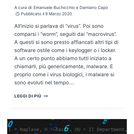
A cura di:
Emanuele Buchicchio e Damiano Capo
Pubblicato il
9 Marzo 2020
All’inizio si parlava di “virus”. Poi sono
comparsi i “worm”, seguiti dai “macrovirus”.
A questi si sono presto affiancati altri tipi di
software ostile come i keylogger o i locker.
A un certo punto abbiamo tutti iniziato a
chiamarli, più genericamente, malware. E
proprio come i virus biologici, i malware si
sono evoluti nel tempo….
BREVE
LEGGI DI PIÙ
STORIA
DEI
MALWARE:
L’EVOLUZIONE
DELLE
SPECIE