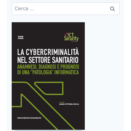
ANDATE?
Ricerca
1
per:
BITCOIN!
OVVERO
QUANTO
CI
COSTERÀ
L’INTERNET
OF
THINGS…