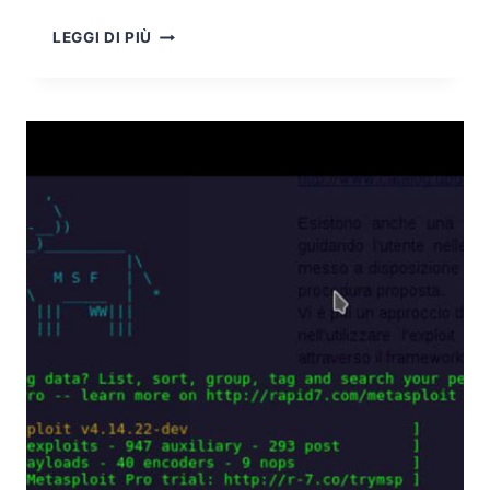
VIAGGIO
LEGGI DI PIÙ
NEI
MALWARE
ANDROID:
L’INCUBO
RANSOMWARE