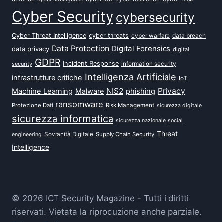
Cyber Security
cybersecurity
Cyber Threat Intelligence
cyber threats
data breach
cyber warfare
Data Protection
Digital Forensics
data privacy
digital
GDPR
Incident Response
security
information security
Intelligenza Artificiale
infrastrutture critiche
IoT
NIS2
Privacy
Machine Learning
Malware
phishing
ransomware
Protezione Dati
Risk Management
sicurezza digitale
sicurezza informatica
sicurezza nazionale
social
Threat
Sovranità Digitale
Supply Chain Security
engineering
Intelligence
© 2026 ICT Security Magazine - Tutti i diritti
riservati. Vietata la riproduzione anche parziale.