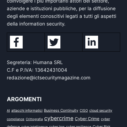
coinvolgere i più importanti attori del settore,
aziende e istituzioni pubbliche, per la diffusione
degli elementi conoscitivi legati a tutti gli aspetti
della information security.
Segreteria: Humana SRL
C.F e P.IVA: 13642431004
redazione@ictsecuritymagazine.com
ARGOMENTI
attacchi informatici
Business Continuity
CISO
cloud security
AI
cybercrime
Cyber Crime
cyber
compliance
Crittografia
defence
Cyber Risk
cyber intelligence
cyber law
cyber resilience