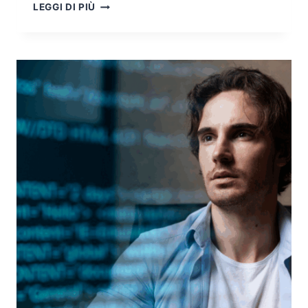
LE
LEGGI DI PIÙ
PROCURE
DISTRETTUALI
PER
I
REATI
INFORMATICI:
L’ARCHITETTURA
INVESTIGATIVA
ITALIANA
NEL
CONTRASTO
AL
CYBERCRIME