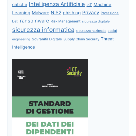
Intelligenza Artificiale
critiche
Machine
IoT
NIS2
Privacy
Learning
Malware
phishing
Protezione
ransomware
Dati
Risk Management
sicurezza digitale
sicurezza informatica
sicurezza nazionale
social
Threat
Sovranità Digitale
Supply Chain Security
engineering
Intelligence