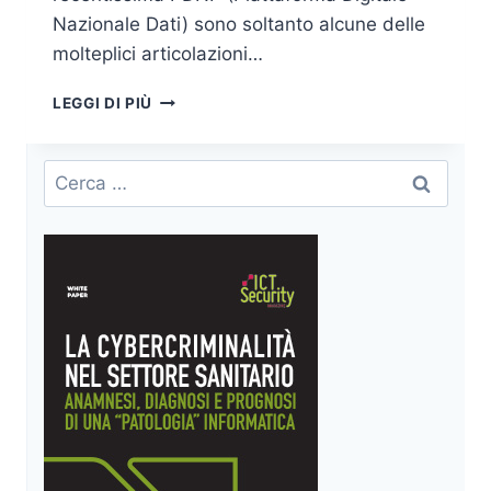
Nazionale Dati) sono soltanto alcune delle
molteplici articolazioni…
ATTACCHI
LEGGI DI PIÙ
INFORMATICI
RIVOLTI
ALLA
Ricerca
PUBBLICA
per:
AMMINISTRAZIONE
(PA),
POSSIBILI
CONTROMISURE