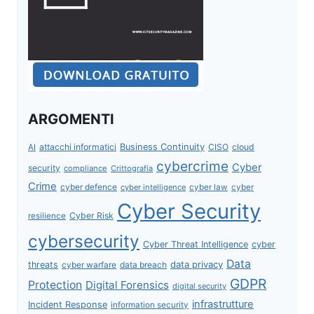
ARGOMENTI
attacchi informatici
Business Continuity
CISO
cloud
AI
cybercrime
Cyber
security
compliance
Crittografia
Crime
cyber defence
cyber intelligence
cyber law
cyber
Cyber Security
Cyber Risk
resilience
cybersecurity
Cyber Threat Intelligence
cyber
Data
data privacy
threats
data breach
cyber warfare
GDPR
Protection
Digital Forensics
digital security
infrastrutture
Incident Response
information security