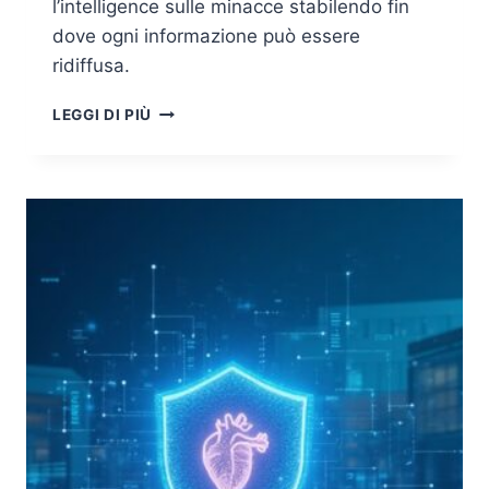
l’intelligence sulle minacce stabilendo fin
dove ogni informazione può essere
ridiffusa.
TRAFFIC
LEGGI DI PIÙ
LIGHT
PROTOCOL:
CONDIVIDERE
L’INTELLIGENCE
SENZA
PERDERNE
IL
CONTROLLO