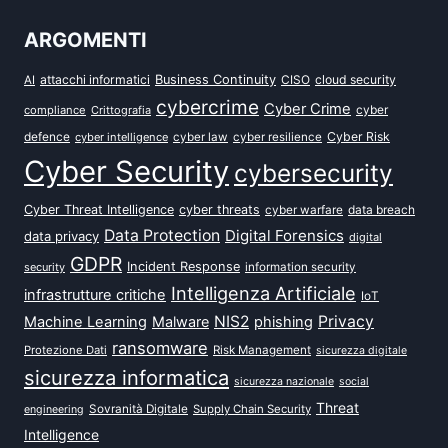
ARGOMENTI
attacchi informatici
Business Continuity
CISO
cloud security
AI
cybercrime
Cyber Crime
cyber
compliance
Crittografia
defence
Cyber Risk
cyber intelligence
cyber law
cyber resilience
Cyber Security
cybersecurity
Cyber Threat Intelligence
cyber threats
data breach
cyber warfare
Data Protection
Digital Forensics
data privacy
digital
GDPR
Incident Response
security
information security
Intelligenza Artificiale
infrastrutture critiche
IoT
NIS2
Privacy
Machine Learning
Malware
phishing
ransomware
Protezione Dati
Risk Management
sicurezza digitale
sicurezza informatica
sicurezza nazionale
social
Threat
Sovranità Digitale
Supply Chain Security
engineering
Intelligence