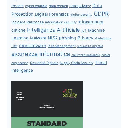
Data
data privacy
threats
data breach
cyber warfare
GDPR
Protection
Digital Forensics
digital security
infrastrutture
Incident Response
information security
Intelligenza Artificiale
critiche
Machine
IoT
NIS2
Privacy
Learning
Malware
phishing
Protezione
ransomware
Dati
Risk Management
sicurezza digitale
sicurezza informatica
sicurezza nazionale
social
Threat
Sovranità Digitale
Supply Chain Security
engineering
Intelligence