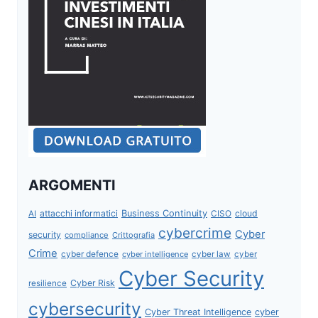
ARGOMENTI
attacchi informatici
Business Continuity
CISO
cloud
AI
cybercrime
Cyber
security
compliance
Crittografia
Crime
cyber defence
cyber intelligence
cyber law
cyber
Cyber Security
Cyber Risk
resilience
cybersecurity
Cyber Threat Intelligence
cyber