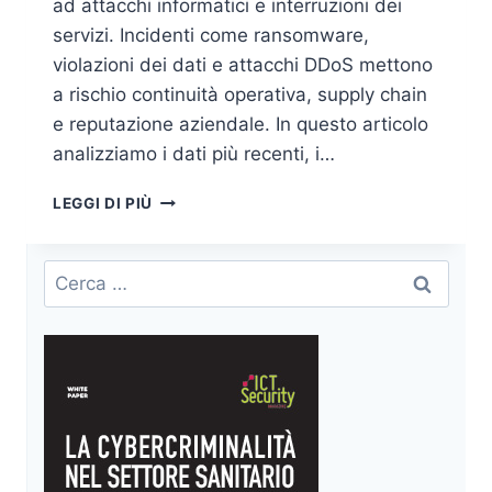
ad attacchi informatici e interruzioni dei
servizi. Incidenti come ransomware,
violazioni dei dati e attacchi DDoS mettono
a rischio continuità operativa, supply chain
e reputazione aziendale. In questo articolo
analizziamo i dati più recenti, i…
I
LEGGI DI PIÙ
7
FATTORI
CHIAVE
Ricerca
PER
per:
AUMENTARE
LA
RESILIENZA
DELLA
SICUREZZA