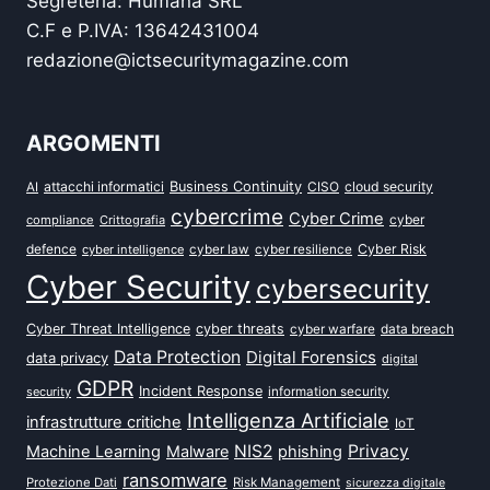
Segreteria: Humana SRL
C.F e P.IVA: 13642431004
redazione@ictsecuritymagazine.com
ARGOMENTI
attacchi informatici
Business Continuity
CISO
cloud security
AI
cybercrime
Cyber Crime
cyber
compliance
Crittografia
defence
Cyber Risk
cyber intelligence
cyber law
cyber resilience
Cyber Security
cybersecurity
Cyber Threat Intelligence
cyber threats
data breach
cyber warfare
Data Protection
Digital Forensics
data privacy
digital
GDPR
Incident Response
security
information security
Intelligenza Artificiale
infrastrutture critiche
IoT
NIS2
Privacy
Machine Learning
Malware
phishing
ransomware
Protezione Dati
Risk Management
sicurezza digitale