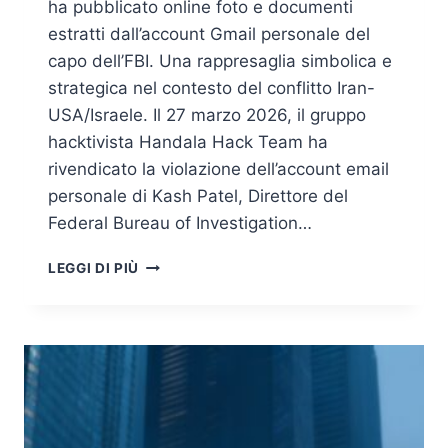
ha pubblicato online foto e documenti
estratti dall’account Gmail personale del
capo dell’FBI. Una rappresaglia simbolica e
strategica nel contesto del conflitto Iran-
USA/Israele. Il 27 marzo 2026, il gruppo
hacktivista Handala Hack Team ha
rivendicato la violazione dell’account email
personale di Kash Patel, Direttore del
Federal Bureau of Investigation…
HANDALA
LEGGI DI PIÙ
VIOLA
L’EMAIL
PERSONALE
DEL
DIRETTORE
DELL’FBI
KASH
PATEL: