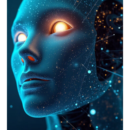
ATTACCHI
DA
440
MILIONI
A
M&S,
CO-
OP
E
HARRODS