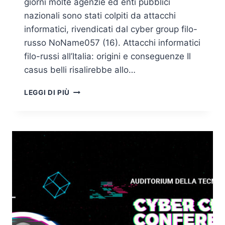
giorni molte agenzie ed enti pubblici
nazionali sono stati colpiti da attacchi
informatici, rivendicati dal cyber group filo-
russo NoName057 (16). Attacchi informatici
filo-russi all’Italia: origini e conseguenze Il
casus belli risalirebbe allo…
NONAME057
LEGGI DI PIÙ
(16),
TUTTI
I
BERSAGLI
ITALIANI
DEGLI
ATTACCHI
DDOS
RIVENDICATI
DAL
GRUPPO
FILO-