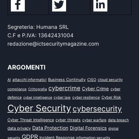
Segreteria: Humana SRL
C.F e P.IVA: 13642431004
redazione@ictsecuritymagazine.com
ARGOMENTI
attacchi informatici
Business Continuity
CISO
cloud security
AI
cybercrime
Cyber Crime
cyber
compliance
Crittografia
defence
Cyber Risk
cyber intelligence
cyber law
cyber resilience
Cyber Security
cybersecurity
Cyber Threat Intelligence
cyber threats
data breach
cyber warfare
Data Protection
Digital Forensics
data privacy
digital
GDPR
Incident Response
security
information security