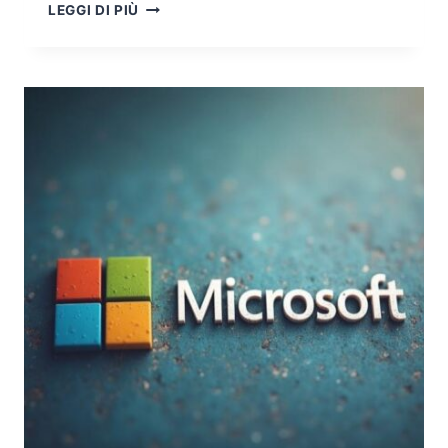
RANSOMWARE
LEGGI DI PIÙ
2025:
L’ERA
DEI
NEGOZIATORI
E
DELLA
DATA
EXFILTRATION