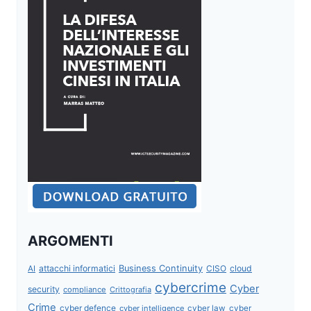
ARGOMENTI
attacchi informatici
Business Continuity
CISO
cloud
AI
cybercrime
Cyber
security
compliance
Crittografia
Crime
cyber defence
cyber intelligence
cyber law
cyber