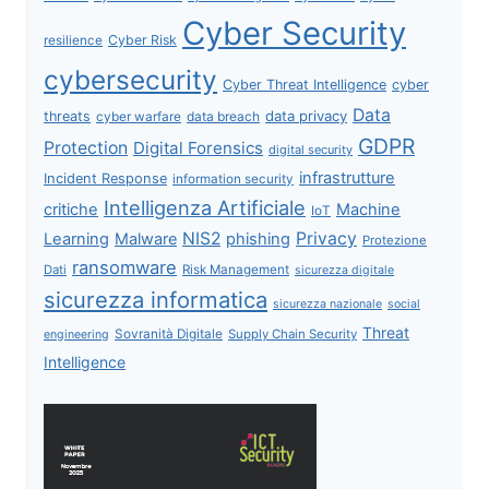
Cyber Security
Cyber Risk
resilience
cybersecurity
Cyber Threat Intelligence
cyber
Data
data privacy
threats
data breach
cyber warfare
GDPR
Protection
Digital Forensics
digital security
infrastrutture
Incident Response
information security
Intelligenza Artificiale
critiche
Machine
IoT
NIS2
Privacy
Learning
Malware
phishing
Protezione
ransomware
Dati
Risk Management
sicurezza digitale
sicurezza informatica
sicurezza nazionale
social
Threat
Sovranità Digitale
Supply Chain Security
engineering
Intelligence