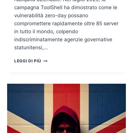
campagna ToolShell ha dimostrato come le
vulnerabilità zero-day possano
compromettere rapidamente oltre 85 server
in tutto il mondo, colpendo
indiscriminatamente agenzie governative
statunitensi,…
LA
LEGGI DI PIÙ
CAMPAGNA
ZERO-
DAY
TOOLSHELL
COLPISCE
MICROSOFT
SHAREPOINT:
ECCO
COSA
STA
SUCCEDENDO