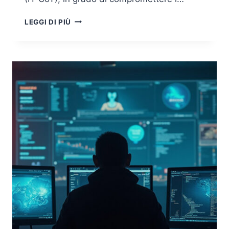
CHAIN-
LEGGI DI PIÙ
OF-
THOUGHT
E
ATTACCHI
H-
COT:
COME
GLI
HACKER
STANNO
SOVVERTENDO
I
MECCANISMI
DI
SICUREZZA
DELLE
IA
PIÙ
AVANZATE