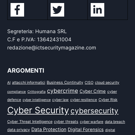
Segreteria: Humana SRL
C.F e P.IVA: 13642431004
redazione@ictsecuritymagazine.com
ARGOMENTI
attacchi informatici
Business Continuity
CISO
cloud security
AI
cybercrime
Cyber Crime
cyber
compliance
Crittografia
defence
Cyber Risk
cyber intelligence
cyber law
cyber resilience
Cyber Security
cybersecurity
Cyber Threat Intelligence
cyber threats
data breach
cyber warfare
Data Protection
Digital Forensics
data privacy
digital