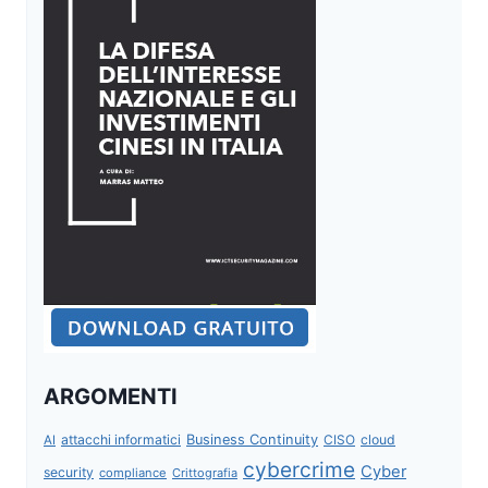
ARGOMENTI
attacchi informatici
Business Continuity
CISO
cloud
AI
cybercrime
Cyber
security
compliance
Crittografia