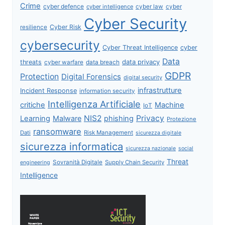
Crime
cyber defence
cyber intelligence
cyber law
cyber
Cyber Security
Cyber Risk
resilience
cybersecurity
Cyber Threat Intelligence
cyber
Data
data privacy
threats
data breach
cyber warfare
GDPR
Protection
Digital Forensics
digital security
infrastrutture
Incident Response
information security
Intelligenza Artificiale
critiche
Machine
IoT
NIS2
Privacy
Learning
Malware
phishing
Protezione
ransomware
Dati
Risk Management
sicurezza digitale
sicurezza informatica
sicurezza nazionale
social
Threat
Sovranità Digitale
Supply Chain Security
engineering
Intelligence