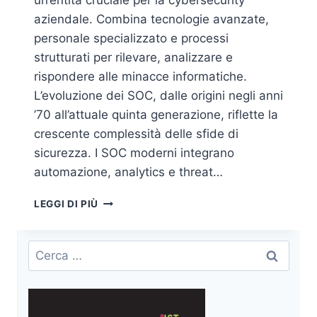
un’entità cruciale per la cybersecurity
aziendale. Combina tecnologie avanzate,
personale specializzato e processi
strutturati per rilevare, analizzare e
rispondere alle minacce informatiche.
L’evoluzione dei SOC, dalle origini negli anni
’70 all’attuale quinta generazione, riflette la
crescente complessità delle sfide di
sicurezza. I SOC moderni integrano
automazione, analytics e threat…
SECURITY
LEGGI DI PIÙ
OPERATIONS
CENTER
(SOC):
Ricerca
IL
per:
CUORE
DELLA
PROTEZIONE