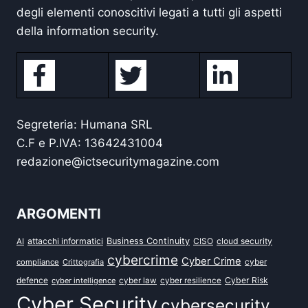
degli elementi conoscitivi legati a tutti gli aspetti
della information security.
Segreteria: Humana SRL
C.F e P.IVA: 13642431004
redazione@ictsecuritymagazine.com
ARGOMENTI
attacchi informatici
Business Continuity
CISO
cloud security
AI
cybercrime
Cyber Crime
cyber
compliance
Crittografia
defence
Cyber Risk
cyber intelligence
cyber law
cyber resilience
Cyber Security
cybersecurity