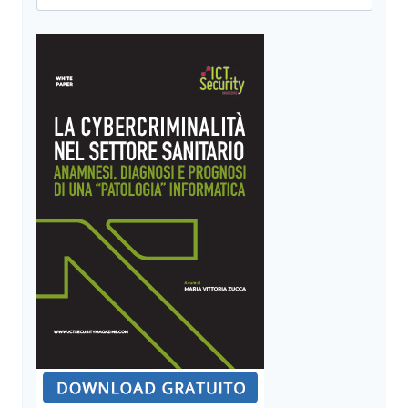
per:
SPAZIALE
E
NUOVE
TECNOLOGIE
UBIQUITARIE
(IA,
QUANTUM
TECHNOLOGIES,
CYBERSECURITY)