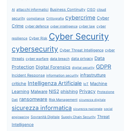
attacchi informatici
Business Continuity
CISO
cloud
AI
cybercrime
Cyber
security
compliance
Crittografia
Crime
cyber defence
cyber intelligence
cyber law
cyber
Cyber Security
Cyber Risk
resilience
cybersecurity
Cyber Threat Intelligence
cyber
Data
data privacy
threats
data breach
cyber warfare
GDPR
Protection
Digital Forensics
digital security
infrastrutture
Incident Response
information security
Intelligenza Artificiale
critiche
Machine
IoT
NIS2
Privacy
Learning
Malware
phishing
Protezione
ransomware
Dati
Risk Management
sicurezza digitale
sicurezza informatica
sicurezza nazionale
social
Threat
Sovranità Digitale
Supply Chain Security
engineering
Intelligence