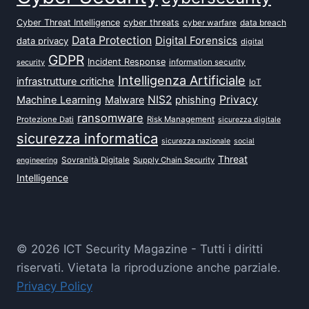
Cyber Threat Intelligence
cyber threats
data breach
cyber warfare
Data Protection
Digital Forensics
data privacy
digital
GDPR
Incident Response
security
information security
Intelligenza Artificiale
infrastrutture critiche
IoT
NIS2
Privacy
Machine Learning
Malware
phishing
ransomware
Protezione Dati
Risk Management
sicurezza digitale
sicurezza informatica
sicurezza nazionale
social
Threat
Sovranità Digitale
Supply Chain Security
engineering
Intelligence
© 2026 ICT Security Magazine - Tutti i diritti
riservati. Vietata la riproduzione anche parziale.
Privacy Policy