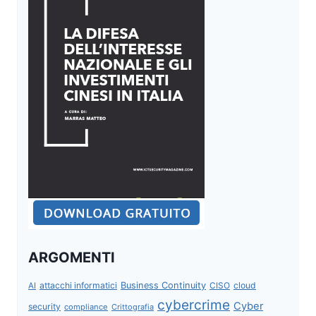
ARGOMENTI
attacchi informatici
Business Continuity
CISO
cloud
AI
cybercrime
Cyber
security
compliance
Crittografia