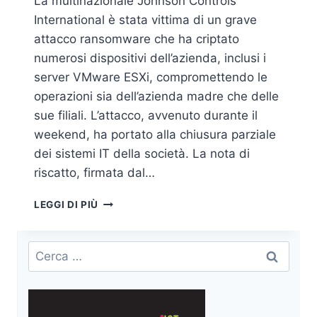
La multinazionale Johnson Controls
International è stata vittima di un grave
attacco ransomware che ha criptato
numerosi dispositivi dell’azienda, inclusi i
server VMware ESXi, compromettendo le
operazioni sia dell’azienda madre che delle
sue filiali. L’attacco, avvenuto durante il
weekend, ha portato alla chiusura parziale
dei sistemi IT della società. La nota di
riscatto, firmata dal…
JOHNSON
LEGGI DI PIÙ
CONTROLS
COLPITA
DA
Ricerca
UN
per:
MASSIVO
ATTACCO
RANSOMWARE: