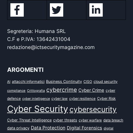
Segreteria: Humana SRL
C.F e P.IVA: 13642431004
redazione@ictsecuritymagazine.com
ARGOMENTI
attacchi informatici
Business Continuity
CISO
cloud security
AI
cybercrime
Cyber Crime
cyber
compliance
Crittografia
defence
Cyber Risk
cyber intelligence
cyber law
cyber resilience
Cyber Security
cybersecurity
Cyber Threat Intelligence
cyber threats
data breach
cyber warfare
Data Protection
Digital Forensics
data privacy
digital