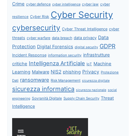
Crime
cyber defence
cyber intelligence
cyber law
cyber
Cyber Security
Cyber Risk
resilience
cybersecurity
Cyber Threat Intelligence
cyber
Data
data privacy
threats
data breach
cyber warfare
GDPR
Protection
Digital Forensics
digital security
infrastrutture
Incident Response
information security
Intelligenza Artificiale
critiche
Machine
IoT
NIS2
Privacy
Learning
Malware
phishing
Protezione
ransomware
Dati
Risk Management
sicurezza digitale
sicurezza informatica
sicurezza nazionale
social
Threat
Sovranità Digitale
Supply Chain Security
engineering
Intelligence