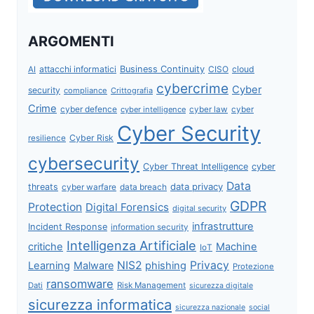
ARGOMENTI
attacchi informatici
Business Continuity
CISO
cloud
AI
cybercrime
Cyber
security
compliance
Crittografia
Crime
cyber defence
cyber intelligence
cyber law
cyber
Cyber Security
Cyber Risk
resilience
cybersecurity
Cyber Threat Intelligence
cyber
Data
data privacy
threats
data breach
cyber warfare
GDPR
Protection
Digital Forensics
digital security
infrastrutture
Incident Response
information security
Intelligenza Artificiale
critiche
Machine
IoT
NIS2
Privacy
Learning
Malware
phishing
Protezione
ransomware
Dati
Risk Management
sicurezza digitale
sicurezza informatica
sicurezza nazionale
social