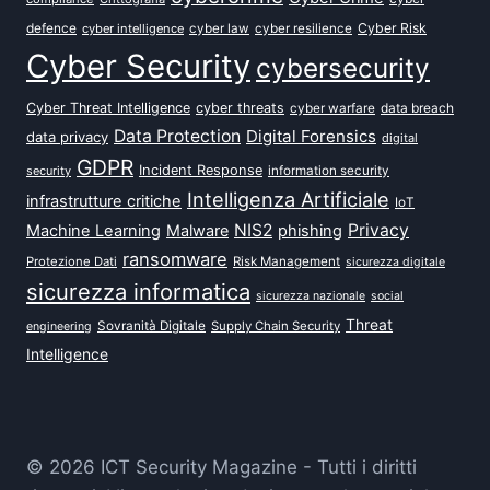
defence
Cyber Risk
cyber intelligence
cyber law
cyber resilience
Cyber Security
cybersecurity
Cyber Threat Intelligence
cyber threats
data breach
cyber warfare
Data Protection
Digital Forensics
data privacy
digital
GDPR
Incident Response
security
information security
Intelligenza Artificiale
infrastrutture critiche
IoT
NIS2
Privacy
Machine Learning
Malware
phishing
ransomware
Protezione Dati
Risk Management
sicurezza digitale
sicurezza informatica
sicurezza nazionale
social
Threat
Sovranità Digitale
Supply Chain Security
engineering
Intelligence
© 2026 ICT Security Magazine - Tutti i diritti