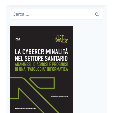
IL
PARADOSSO
Ricerca
DELLA
per:
CERTIFICAZIONE:
QUANDO
LA
COMPLIANCE
NORMATIVA
OSTACOLA
LA
CYBERSECURITY
DEI
DISPOSITIVI
MEDICALI