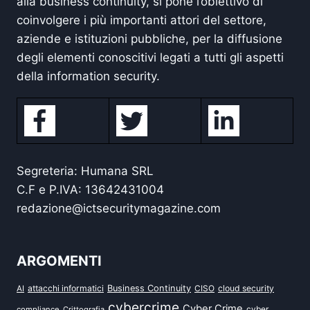
alla business continuity, si pone l’obiettivo di
coinvolgere i più importanti attori del settore,
aziende e istituzioni pubbliche, per la diffusione
degli elementi conoscitivi legati a tutti gli aspetti
della information security.
Segreteria: Humana SRL
C.F e P.IVA: 13642431004
redazione@ictsecuritymagazine.com
ARGOMENTI
attacchi informatici
Business Continuity
CISO
cloud security
AI
cybercrime
Cyber Crime
cyber
compliance
Crittografia