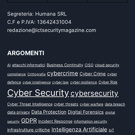
Segreteria: Humana SRL
C.F e P.IVA: 13642431004
redazione@ictsecuritymagazine.com
ARGOMENTI
attacchi informatici
Business Continuity
CISO
cloud security
AI
cybercrime
Cyber Crime
cyber
compliance
Crittografia
defence
Cyber Risk
cyber intelligence
cyber law
cyber resilience
Cyber Security
cybersecurity
Cyber Threat Intelligence
cyber threats
data breach
cyber warfare
Data Protection
Digital Forensics
data privacy
digital
GDPR
Incident Response
security
information security
Intelligenza Artificiale
infrastrutture critiche
IoT