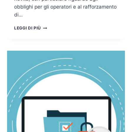
obblighi per gli operatori e al rafforzamento
di…
DMA
LEGGI DI PIÙ
E
DSA,
COME
CAMBIA
LA
DISCIPLINA
COMUNITARIA
SULL’E-
COMMERCE