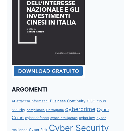
ARGOMENTI
attacchi informatici
Business Continuity
CISO
cloud
AI
cybercrime
Cyber
security
compliance
Crittografia
Crime
cyber defence
cyber intelligence
cyber law
cyber
Cyber Security
Cyber Risk
resilience