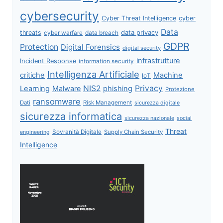
cybersecurity
Cyber Threat Intelligence
cyber
Data
data privacy
threats
data breach
cyber warfare
GDPR
Protection
Digital Forensics
digital security
infrastrutture
Incident Response
information security
Intelligenza Artificiale
critiche
Machine
IoT
NIS2
Privacy
Learning
Malware
phishing
Protezione
ransomware
Dati
Risk Management
sicurezza digitale
sicurezza informatica
sicurezza nazionale
social
Threat
Sovranità Digitale
Supply Chain Security
engineering
Intelligence