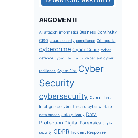
ARGOMENTI
attacchi informatici
Business Continuity
AI
CISO
cloud security
compliance
Crittografia
cybercrime
Cyber Crime
cyber
defence
cyber intelligence
cyber law
cyber
Cyber
Cyber Risk
resilience
Security
cybersecurity
Cyber Threat
Intelligence
cyber threats
cyber warfare
Data
data privacy
data breach
Protection
Digital Forensics
digital
GDPR
Incident Response
security