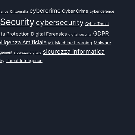
cybercrime
Cyber Crime
cyber defence
iance
Crittografia
Security
cybersecurity
Cyber Threat
GDPR
ta Protection
Digital Forensics
digital security
elligenza Artificiale
Machine Learning
Malware
IoT
sicurezza informatica
agement
sicurezza digitale
Threat Intelligence
ity