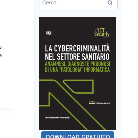
per:
e
e