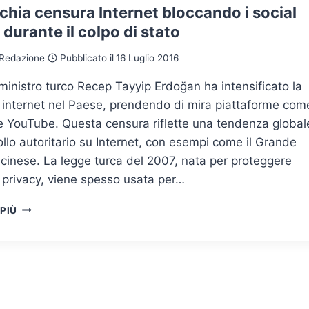
chia censura Internet bloccando i social
durante il colpo di stato
Redazione
Pubblicato il
16 Luglio 2016
 ministro turco Recep Tayyip Erdoğan ha intensificato la
 internet nel Paese, prendendo di mira piattaforme com
e YouTube. Questa censura riflette una tendenza global
ollo autoritario su Internet, con esempi come il Grande
 cinese. La legge turca del 2007, nata per proteggere
 privacy, viene spesso usata per…
LA
 PIÙ
TURCHIA
CENSURA
INTERNET
BLOCCANDO
I
SOCIAL
MEDIA