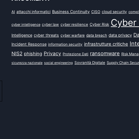
attacchi informatici
Business Continuity
CISO
cloud security
AI
compl
Cyber 
Cyber Risk
cyber intelligence
cyber law
cyber resilience
Da
data privacy
Intelligence
cyber threats
data breach
cyber warfare
Int
infrastrutture critiche
Incident Response
information security
ransomware
NIS2
Privacy
phishing
Protezione Dati
Risk Man
Sovranità Digitale
Supply Chain Secur
sicurezza nazionale
social engineering