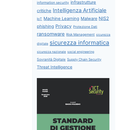
infrastrutture
information security
Intelligenza Artificiale
critiche
NIS2
Machine Learning
Malware
IoT
Privacy
phishing
Protezione Dati
ransomware
Risk Management
sicurezza
sicurezza informatica
digitale
sicurezza nazionale
social engineering
Sovranità Digitale
Supply Chain Security
Threat Intelligence