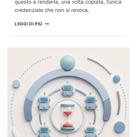
questo a renderla, una volta copiata, l’unica
credenziale che non si revoca.
BIOMETRIA:
LEGGI DI PIÙ
ABBIAMO
ANCORATO
L’IDENTITÀ
A
CIÒ
CHE
NON
SI
PUÒ
REVOCARE