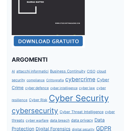
ARGOMENTI
attacchi informatici
Business Continuity
CISO
cloud
AI
cybercrime
Cyber
security
compliance
Crittografia
Crime
cyber defence
cyber intelligence
cyber law
cyber
Cyber Security
Cyber Risk
resilience
cybersecurity
Cyber Threat Intelligence
cyber
Data
data privacy
threats
data breach
cyber warfare
GDPR
Protection
Digital Forensics
digital security