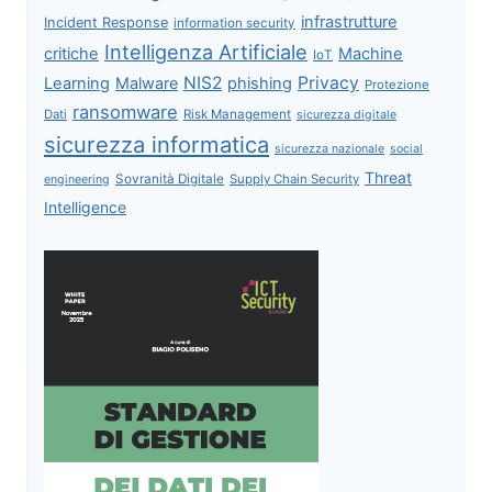
infrastrutture
Incident Response
information security
Intelligenza Artificiale
critiche
Machine
IoT
NIS2
Privacy
Learning
Malware
phishing
Protezione
ransomware
Dati
Risk Management
sicurezza digitale
sicurezza informatica
sicurezza nazionale
social
Threat
Sovranità Digitale
Supply Chain Security
engineering
Intelligence