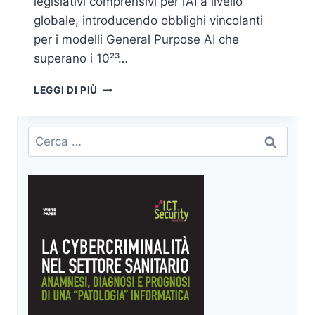
legislativi comprensivi per l’AI a livello
globale, introducendo obblighi vincolanti
per i modelli General Purpose AI che
superano i 10²³…
EU
LEGGI DI PIÙ
AI
ACT
2025:
Ricerca
NUOVE
per:
REGOLE
GPAI
E
IMPATTO
GLOBALE
SULL’INTELLIGENZA
ARTIFICIALE