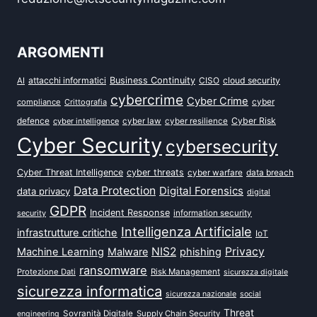
ARGOMENTI
attacchi informatici
Business Continuity
CISO
cloud security
AI
cybercrime
Cyber Crime
cyber
compliance
Crittografia
defence
Cyber Risk
cyber intelligence
cyber law
cyber resilience
Cyber Security
cybersecurity
Cyber Threat Intelligence
cyber threats
data breach
cyber warfare
Data Protection
Digital Forensics
data privacy
digital
GDPR
Incident Response
security
information security
Intelligenza Artificiale
infrastrutture critiche
IoT
NIS2
Privacy
Machine Learning
Malware
phishing
ransomware
Protezione Dati
Risk Management
sicurezza digitale
sicurezza informatica
sicurezza nazionale
social
Threat
Sovranità Digitale
Supply Chain Security
engineering