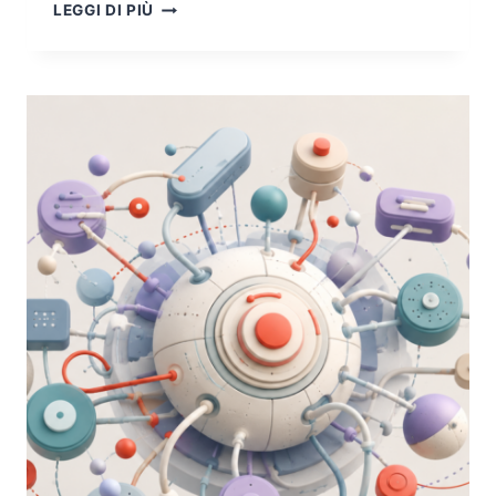
DEEPFAKE:
LEGGI DI PIÙ
NON
IL
FALSO
CHE
CREDIAMO,
MA
IL
VERO
CHE
POSSIAMO
NEGARE