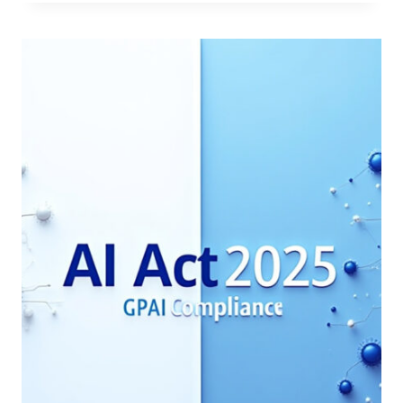
E
PENETRATION
TESTING
CON
INTELLIGENZA
ARTIFICIALE:
LA
NUOVA
FRONTIERA
DELLA
SICUREZZA
INFORMATICA