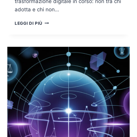
trasformazione digitale in corso: non tra chi
adotta e chi non…
AI
LEGGI DI PIÙ
GOVERNANCE
AZIENDALE:
I
RISCHI
DEGLI
AGENTI
AUTONOMI