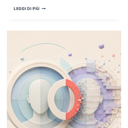
HUMAN
LEGGI DI PIÙ
IN
THE
LOOP:
IL
CONTROLLO
FINTO
E
LA
RESPONSABILITÀ
VERA