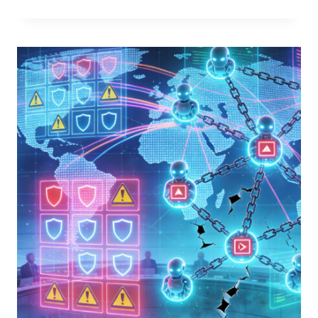
AI:
NON
UN
VUOTO
DI
RESPONSABILITÀ,
MA
UN
ECCESSO
DI
AUTORI