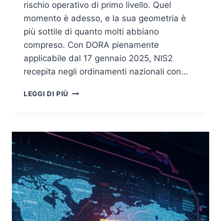
rischio operativo di primo livello. Quel
momento è adesso, e la sua geometria è
più sottile di quanto molti abbiano
compreso. Con DORA pienamente
applicabile dal 17 gennaio 2025, NIS2
recepita negli ordinamenti nazionali con…
THE
LEGGI DI PIÙ
COMPLIANCE
TRIPLE
THREAT:
NAVIGARE
LA
REGULATORY
COLLISION
TRA
DORA,
NIS2
E
AI