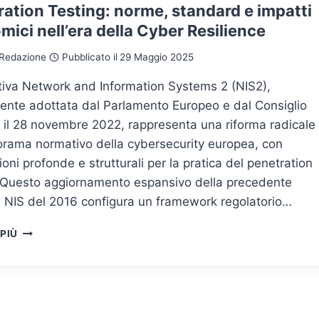
ROADMAP
ation Testing: norme, standard e impatti
COORDINATA
ici nell’era della Cyber Resilience
PER
LA
Redazione
Pubblicato il
29 Maggio 2025
SICUREZZA
EUROPEA
ttiva Network and Information Systems 2 (NIS2),
ente adottata dal Parlamento Europeo e dal Consiglio
 il 28 novembre 2022, rappresenta una riforma radicale
orama normativo della cybersecurity europea, con
ioni profonde e strutturali per la pratica del penetration
. Questo aggiornamento espansivo della precedente
a NIS del 2016 configura un framework regolatorio…
PENETRATION
 PIÙ
TESTING:
NORME,
STANDARD
E
IMPATTI