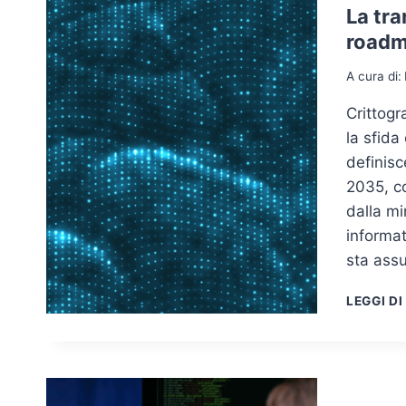
La tra
roadm
A cura di:
Crittog
la sfida
definisc
2035, co
dalla mi
informat
sta ass
LEGGI DI