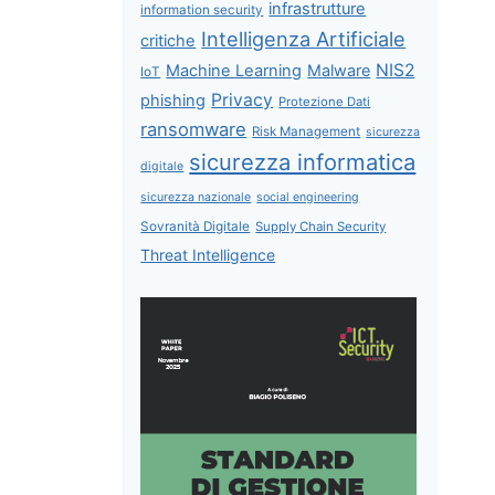
infrastrutture
information security
Intelligenza Artificiale
critiche
NIS2
Machine Learning
Malware
IoT
Privacy
phishing
Protezione Dati
ransomware
Risk Management
sicurezza
sicurezza informatica
digitale
sicurezza nazionale
social engineering
Sovranità Digitale
Supply Chain Security
Threat Intelligence