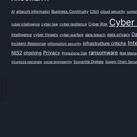
attacchi informatici
Business Continuity
CISO
cloud security
AI
compl
Cyber 
Cyber Risk
cyber intelligence
cyber law
cyber resilience
Da
data privacy
Intelligence
cyber threats
data breach
cyber warfare
Int
infrastrutture critiche
Incident Response
information security
ransomware
NIS2
Privacy
phishing
Protezione Dati
Risk Man
Sovranità Digitale
Supply Chain Secur
sicurezza nazionale
social engineering