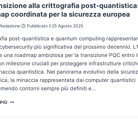
nsizione alla crittografia post-quantistica
ap coordinata per la sicurezza europea
Redazione
Pubblicato il
25 Agosto 2025
rafia post-quantistica e quantum computing rappresenta
 cybersecurity più significativa del prossimo decennio. L
e una roadmap ambiziosa per la transizione PQC entro i
n milestone cruciali per proteggere infrastrutture critic
naccia quantistica. Nel panorama evolutivo della sicure
ica, la minaccia rappresentata dai computer quantistici
umendo contorni sempre più definiti e…
LA
 PIÙ
TRANSIZIONE
ALLA
CRITTOGRAFIA
POST-
QUANTISTICA: