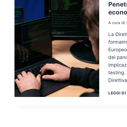
Penetr
econom
A cura di:
La Dire
formalm
Europeo
del pan
implicaz
testing
Direttiv
LEGGI DI