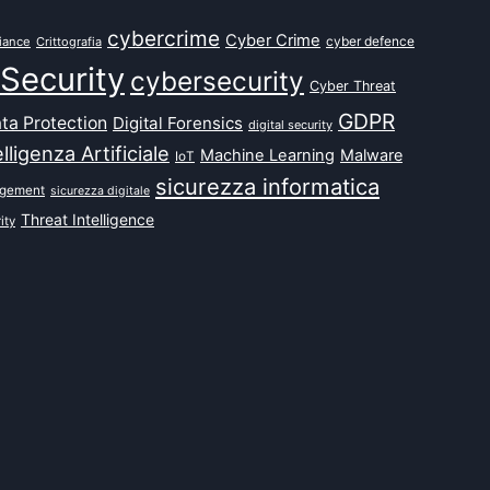
cybercrime
Cyber Crime
cyber defence
iance
Crittografia
Security
cybersecurity
Cyber Threat
GDPR
ta Protection
Digital Forensics
digital security
elligenza Artificiale
Machine Learning
Malware
IoT
sicurezza informatica
agement
sicurezza digitale
Threat Intelligence
ity