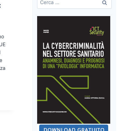
:
per:
no
’UE
l
he
zza