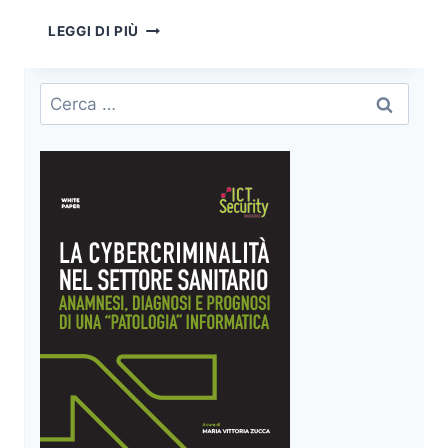
EUROPEAN
LEGGI DI PIÙ
CYBERSECURITY
COMPETENCE
CENTER
Ricerca
(ECCC):
per:
LA
RISPOSTA
DELL’UE
ALLE
MINACCE
INFORMATICHE
GLOBALI