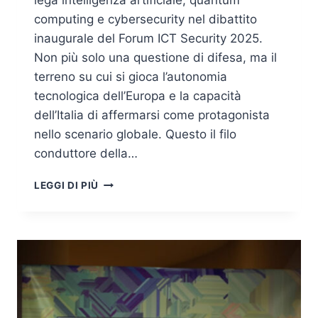
lega intelligenza artificiale, quantum
computing e cybersecurity nel dibattito
inaugurale del Forum ICT Security 2025.
Non più solo una questione di difesa, ma il
terreno su cui si gioca l’autonomia
tecnologica dell’Europa e la capacità
dell’Italia di affermarsi come protagonista
nello scenario globale. Questo il filo
conduttore della…
SOVRANITÀ
LEGGI DI PIÙ
DIGITALE
E
CYBERSECURITY:
LA
SFIDA
ITALIANA
ED
EUROPEA
VERSO