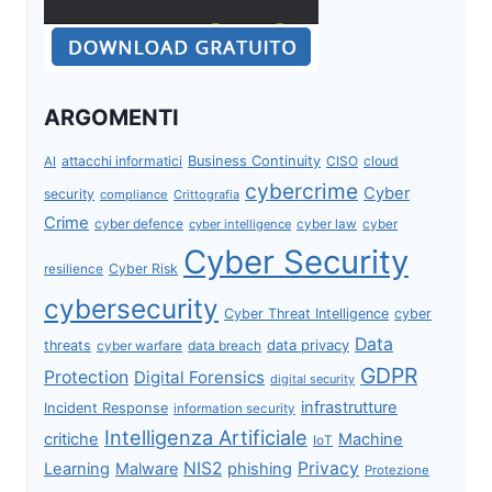
ARGOMENTI
attacchi informatici
Business Continuity
CISO
cloud
AI
cybercrime
Cyber
security
compliance
Crittografia
Crime
cyber defence
cyber intelligence
cyber law
cyber
Cyber Security
Cyber Risk
resilience
cybersecurity
Cyber Threat Intelligence
cyber
Data
data privacy
threats
data breach
cyber warfare
GDPR
Protection
Digital Forensics
digital security
infrastrutture
Incident Response
information security
Intelligenza Artificiale
critiche
Machine
IoT
NIS2
Privacy
Learning
Malware
phishing
Protezione