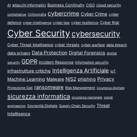
attacchi informatici
Business Continuity
CISO
cloud security
AI
cybercrime
Cyber Crime
cyber
compliance
Crittografia
defence
Cyber Risk
cyber intelligence
cyber law
cyber resilience
Cyber Security
cybersecurity
Cyber Threat Intelligence
cyber threats
data breach
cyber warfare
Data Protection
Digital Forensics
data privacy
digital
GDPR
Incident Response
security
information security
Intelligenza Artificiale
infrastrutture critiche
IoT
NIS2
Privacy
Machine Learning
Malware
phishing
ransomware
Protezione Dati
Risk Management
sicurezza digitale
sicurezza informatica
sicurezza nazionale
social
Threat
Sovranità Digitale
Supply Chain Security
engineering
Intelligence