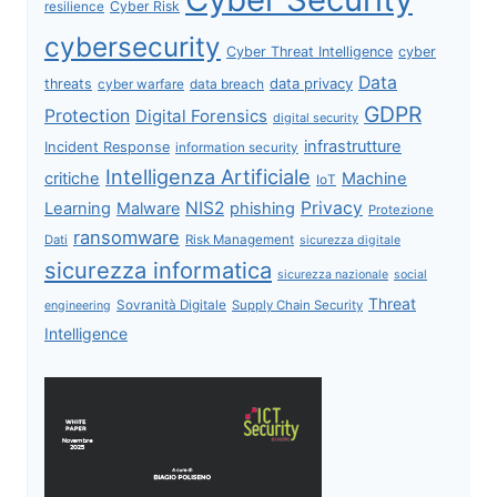
Cyber Risk
resilience
cybersecurity
Cyber Threat Intelligence
cyber
Data
data privacy
threats
data breach
cyber warfare
GDPR
Protection
Digital Forensics
digital security
infrastrutture
Incident Response
information security
Intelligenza Artificiale
critiche
Machine
IoT
NIS2
Privacy
Learning
Malware
phishing
Protezione
ransomware
Dati
Risk Management
sicurezza digitale
sicurezza informatica
sicurezza nazionale
social
Threat
Sovranità Digitale
Supply Chain Security
engineering
Intelligence