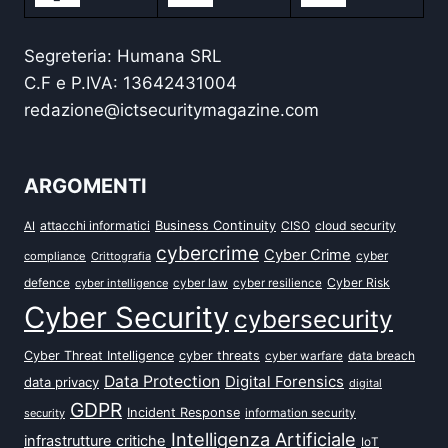
Segreteria: Humana SRL
C.F e P.IVA: 13642431004
redazione@ictsecuritymagazine.com
ARGOMENTI
attacchi informatici
Business Continuity
CISO
cloud security
AI
cybercrime
Cyber Crime
cyber
compliance
Crittografia
defence
Cyber Risk
cyber intelligence
cyber law
cyber resilience
Cyber Security
cybersecurity
Cyber Threat Intelligence
cyber threats
data breach
cyber warfare
Data Protection
Digital Forensics
data privacy
digital
GDPR
Incident Response
security
information security
Intelligenza Artificiale
infrastrutture critiche
IoT