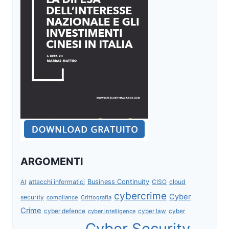
ARGOMENTI
attacchi informatici
Business Continuity
CISO
cloud
AI
cybercrime
Cyber
security
compliance
Crittografia
Crime
cyber defence
cyber intelligence
cyber law
cyber
Cyber Security