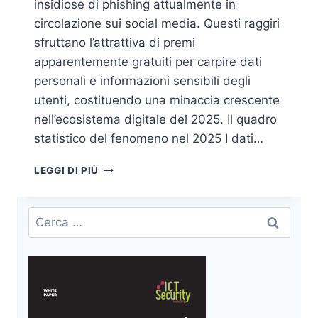
insidiose di phishing attualmente in
circolazione sui social media. Questi raggiri
sfruttano l’attrattiva di premi
apparentemente gratuiti per carpire dati
personali e informazioni sensibili degli
utenti, costituendo una minaccia crescente
nell’ecosistema digitale del 2025. Il quadro
statistico del fenomeno nel 2025 I dati…
FALSI
LEGGI DI PIÙ
CONCORSI
A
PREMI
Ricerca
SU
per:
INSTAGRAM:
IL
PHISHING
SUI
SOCIAL
MEDIA