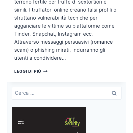
terreno fertile per truffe di sextortion e
simili. I truffatori online creano falsi profili o
sfruttano vulnerabilità tecniche per
agganciare le vittime su piattaforme come
Tinder, Snapchat, Instagram ecc.
Attraverso messaggi persuasivi (romance
scam) o phishing mirati, indurranno gli
utenti a condividere…
ATTACCHI
LEGGI DI PIÙ
INFORMATICI
ALLE
APP
Ricerca
DI
per:
DATING:
FURTO
DI
IMMAGINI
INTIME
E