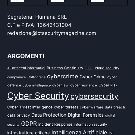
Segreteria: Humana SRL
C.F e P.IVA: 13642431004
redazione@ictsecuritymagazine.com
ARGOMENTI
attacchi informatici
Business Continuity
CISO
cloud security
AI
cybercrime
Cyber Crime
cyber
compliance
Crittografia
defence
Cyber Risk
cyber intelligence
cyber law
cyber resilience
Cyber Security
cybersecurity
Cyber Threat Intelligence
cyber threats
data breach
cyber warfare
Data Protection
Digital Forensics
data privacy
digital
GDPR
Incident Response
security
information security
Intelligenza Artificiale
infrastrutture critiche
IoT