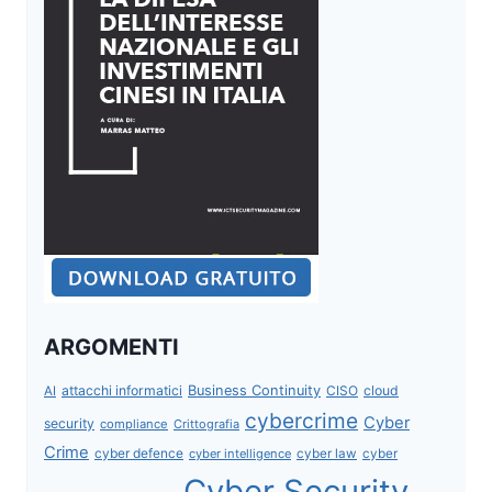
ARGOMENTI
attacchi informatici
Business Continuity
CISO
cloud
AI
cybercrime
Cyber
security
compliance
Crittografia
Crime
cyber defence
cyber intelligence
cyber law
cyber
Cyber Security