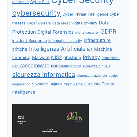
Cyber Risk
resilience
cybersecurity
Cyber Threat Intelligence
cyber
Data
data privacy
threats
data breach
cyber warfare
GDPR
Protection
Digital Forensics
digital security
infrastrutture
Incident Response
information security
Intelligenza Artificiale
critiche
Machine
IoT
NIS2
Privacy
Learning
Malware
phishing
Protezione
ransomware
Dati
Risk Management
sicurezza digitale
sicurezza informatica
sicurezza nazionale
social
Threat
Sovranità Digitale
Supply Chain Security
engineering
Intelligence