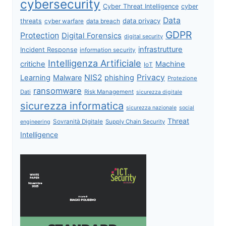
cybersecurity
Cyber Threat Intelligence
cyber
Data
data privacy
threats
data breach
cyber warfare
GDPR
Protection
Digital Forensics
digital security
infrastrutture
Incident Response
information security
Intelligenza Artificiale
critiche
Machine
IoT
NIS2
Privacy
Learning
Malware
phishing
Protezione
ransomware
Dati
Risk Management
sicurezza digitale
sicurezza informatica
sicurezza nazionale
social
Threat
Sovranità Digitale
Supply Chain Security
engineering
Intelligence