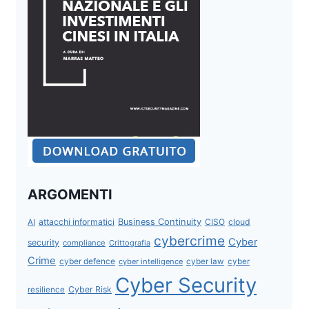
ARGOMENTI
attacchi informatici
Business Continuity
CISO
cloud
AI
cybercrime
Cyber
security
compliance
Crittografia
Crime
cyber defence
cyber intelligence
cyber law
cyber
Cyber Security
Cyber Risk
resilience