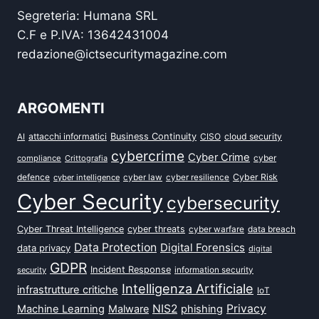
Segreteria: Humana SRL
C.F e P.IVA: 13642431004
redazione@ictsecuritymagazine.com
ARGOMENTI
attacchi informatici
Business Continuity
CISO
cloud security
AI
cybercrime
Cyber Crime
cyber
compliance
Crittografia
defence
Cyber Risk
cyber intelligence
cyber law
cyber resilience
Cyber Security
cybersecurity
Cyber Threat Intelligence
cyber threats
data breach
cyber warfare
Data Protection
Digital Forensics
data privacy
digital
GDPR
Incident Response
security
information security
Intelligenza Artificiale
infrastrutture critiche
IoT
NIS2
Privacy
Machine Learning
Malware
phishing