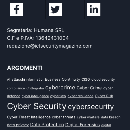
Segreteria: Humana SRL
C.F e P.IVA: 13642431004
redazione@ictsecuritymagazine.com
ARGOMENTI
attacchi informatici
Business Continuity
CISO
cloud security
AI
cybercrime
Cyber Crime
cyber
compliance
Crittografia
defence
Cyber Risk
cyber intelligence
cyber law
cyber resilience
Cyber Security
cybersecurity
Cyber Threat Intelligence
cyber threats
data breach
cyber warfare
Data Protection
Digital Forensics
data privacy
digital