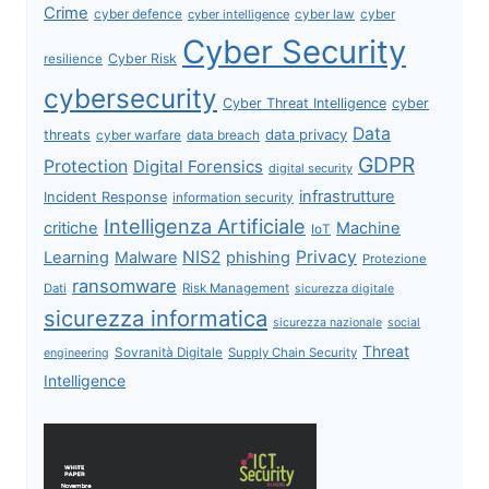
Crime
cyber defence
cyber intelligence
cyber law
cyber
Cyber Security
Cyber Risk
resilience
cybersecurity
Cyber Threat Intelligence
cyber
Data
data privacy
threats
data breach
cyber warfare
GDPR
Protection
Digital Forensics
digital security
infrastrutture
Incident Response
information security
Intelligenza Artificiale
critiche
Machine
IoT
NIS2
Privacy
Learning
Malware
phishing
Protezione
ransomware
Dati
Risk Management
sicurezza digitale
sicurezza informatica
sicurezza nazionale
social
Threat
Sovranità Digitale
Supply Chain Security
engineering
Intelligence