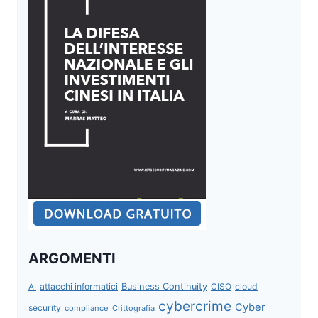
ARGOMENTI
attacchi informatici
Business Continuity
CISO
cloud
AI
cybercrime
Cyber
security
compliance
Crittografia