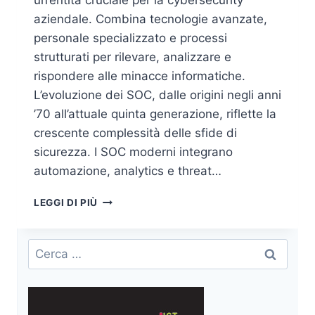
un’entità cruciale per la cybersecurity
aziendale. Combina tecnologie avanzate,
personale specializzato e processi
strutturati per rilevare, analizzare e
rispondere alle minacce informatiche.
L’evoluzione dei SOC, dalle origini negli anni
’70 all’attuale quinta generazione, riflette la
crescente complessità delle sfide di
sicurezza. I SOC moderni integrano
automazione, analytics e threat…
SECURITY
LEGGI DI PIÙ
OPERATIONS
CENTER
(SOC):
Ricerca
IL
per:
CUORE
DELLA
PROTEZIONE