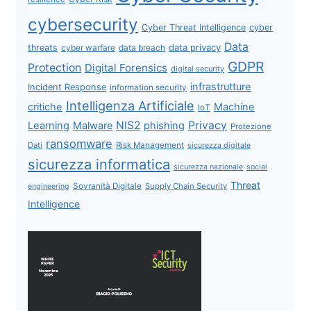
cybersecurity
Cyber Threat Intelligence
cyber
Data
data privacy
threats
data breach
cyber warfare
GDPR
Protection
Digital Forensics
digital security
infrastrutture
Incident Response
information security
Intelligenza Artificiale
critiche
Machine
IoT
NIS2
Privacy
Learning
Malware
phishing
Protezione
ransomware
Dati
Risk Management
sicurezza digitale
sicurezza informatica
sicurezza nazionale
social
Threat
Sovranità Digitale
Supply Chain Security
engineering
Intelligence