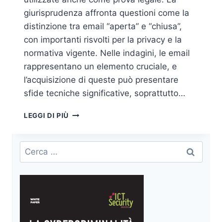
giurisprudenza affronta questioni come la
distinzione tra email “aperta” e “chiusa”,
con importanti risvolti per la privacy e la
normativa vigente. Nelle indagini, le email
rappresentano un elemento cruciale, e
l’acquisizione di queste può presentare
sfide tecniche significative, soprattutto…
EMAIL
LEGGI DI PIÙ
APERTA
–
EMAIL
Ricerca
CHIUSA:
per:
UN
PROBLEMA
TUTT’ALTRO
CHE
RISOLTO