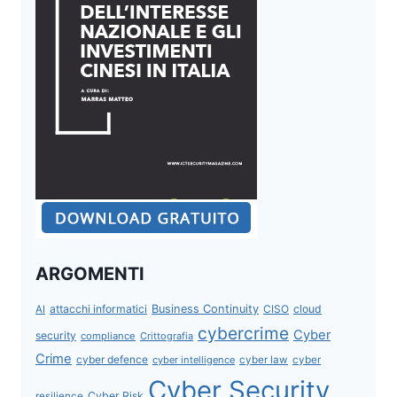
ARGOMENTI
attacchi informatici
Business Continuity
CISO
cloud
AI
cybercrime
Cyber
security
compliance
Crittografia
Crime
cyber defence
cyber intelligence
cyber law
cyber
Cyber Security
Cyber Risk
resilience