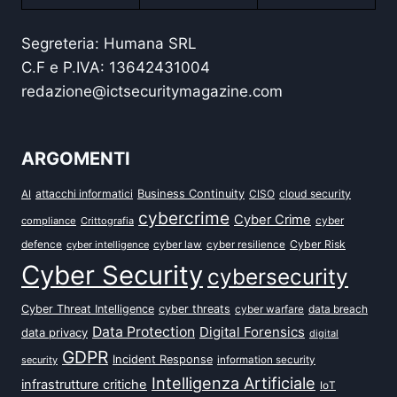
Segreteria: Humana SRL
C.F e P.IVA: 13642431004
redazione@ictsecuritymagazine.com
ARGOMENTI
attacchi informatici
Business Continuity
CISO
cloud security
AI
cybercrime
Cyber Crime
cyber
compliance
Crittografia
defence
Cyber Risk
cyber intelligence
cyber law
cyber resilience
Cyber Security
cybersecurity
Cyber Threat Intelligence
cyber threats
data breach
cyber warfare
Data Protection
Digital Forensics
data privacy
digital
GDPR
Incident Response
security
information security
Intelligenza Artificiale
infrastrutture critiche
IoT