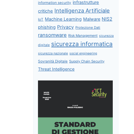
infrastrutture
information security
Intelligenza Artificiale
critiche
NIS2
Machine Learning
Malware
IoT
Privacy
phishing
Protezione Dati
ransomware
Risk Management
sicurezza
sicurezza informatica
digitale
sicurezza nazionale
social engineering
Sovranità Digitale
Supply Chain Security
Threat Intelligence