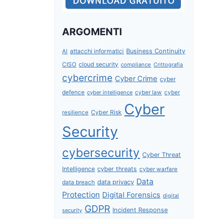
ARGOMENTI
attacchi informatici
Business Continuity
AI
CISO
cloud security
compliance
Crittografia
cybercrime
Cyber Crime
cyber
defence
cyber intelligence
cyber law
cyber
Cyber
Cyber Risk
resilience
Security
cybersecurity
Cyber Threat
Intelligence
cyber threats
cyber warfare
Data
data privacy
data breach
Protection
Digital Forensics
digital
GDPR
Incident Response
security