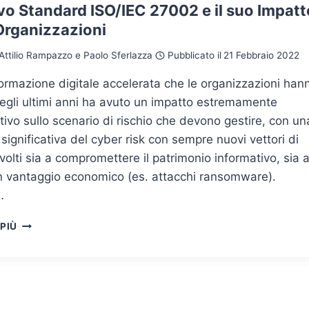
INFORMATICA
vo Standard ISO/IEC 27002 e il suo Impatt
Organizzazioni
Attilio Rampazzo e Paolo Sferlazza
Pubblicato il
21 Febbraio 2022
ormazione digitale accelerata che le organizzazioni han
egli ultimi anni ha avuto un impatto estremamente
ativo sullo scenario di rischio che devono gestire, con un
 significativa del cyber risk con sempre nuovi vettori di
volti sia a compromettere il patrimonio informativo, sia 
n vantaggio economico (es. attacchi ransomware).
…
IL
 PIÙ
NUOVO
STANDARD
ISO/IEC
27002
E