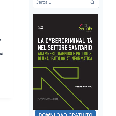
per:
e
he