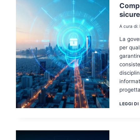
Compl
sicur
A cura di:
La gover
per qual
garantir
consiste
discipli
informat
progetta
LEGGI DI