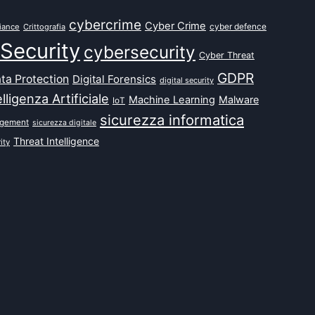
cybercrime
Cyber Crime
cyber defence
iance
Crittografia
Security
cybersecurity
Cyber Threat
GDPR
ta Protection
Digital Forensics
digital security
elligenza Artificiale
Machine Learning
Malware
IoT
sicurezza informatica
agement
sicurezza digitale
Threat Intelligence
ity