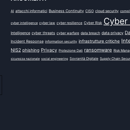
attacchi informatici
Business Continuity
CISO
cloud security
AI
compl
Cyber 
Cyber Risk
cyber intelligence
cyber law
cyber resilience
Da
data privacy
Intelligence
cyber threats
data breach
cyber warfare
Int
infrastrutture critiche
Incident Response
information security
ransomware
NIS2
Privacy
phishing
Protezione Dati
Risk Man
Sovranità Digitale
Supply Chain Secur
sicurezza nazionale
social engineering