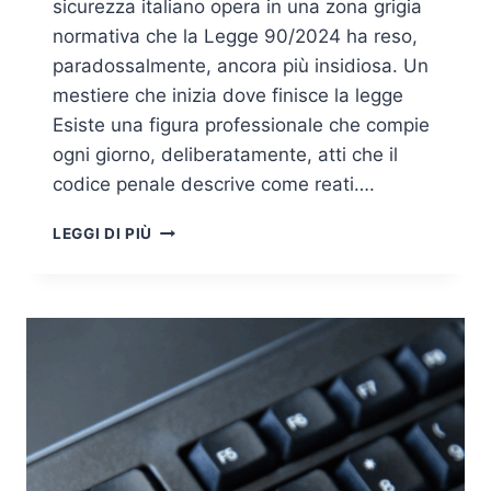
sicurezza italiano opera in una zona grigia
normativa che la Legge 90/2024 ha reso,
paradossalmente, ancora più insidiosa. Un
mestiere che inizia dove finisce la legge
Esiste una figura professionale che compie
ogni giorno, deliberatamente, atti che il
codice penale descrive come reati….
LA
LEGGI DI PIÙ
RESPONSABILITÀ
PENALE
DELL’ETHICAL
HACKER:
CONFINI
INCERTI
TRA
RICERCA
E
REATO