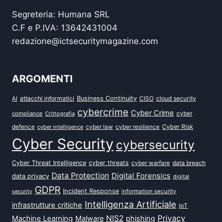
Segreteria: Humana SRL
C.F e P.IVA: 13642431004
redazione@ictsecuritymagazine.com
ARGOMENTI
attacchi informatici
Business Continuity
CISO
cloud security
AI
cybercrime
Cyber Crime
cyber
compliance
Crittografia
defence
Cyber Risk
cyber intelligence
cyber law
cyber resilience
Cyber Security
cybersecurity
Cyber Threat Intelligence
cyber threats
data breach
cyber warfare
Data Protection
Digital Forensics
data privacy
digital
GDPR
Incident Response
security
information security
Intelligenza Artificiale
infrastrutture critiche
IoT
NIS2
Privacy
Machine Learning
Malware
phishing