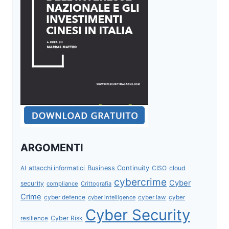
ARGOMENTI
attacchi informatici
Business Continuity
CISO
cloud
AI
cybercrime
Cyber
security
compliance
Crittografia
Crime
cyber defence
cyber intelligence
cyber law
cyber
Cyber Security
Cyber Risk
resilience